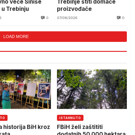
vno veče Siniše
Trebinje štiti domaće
 u Trebinju
proizvođače
0
0
6
07/08/2026
LOAD MORE
UTO
ISTAKNUTO
 historija BiH kroz
FBiH želi zaštititi
kata
dodatnih 50.000 hektara