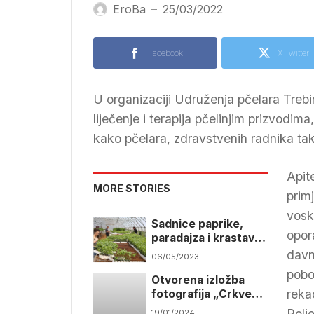
EroBa
25/03/2022
—
Facebook
X Twitter
U organizaciji Udruženja pčelara Trebi
liječenje i terapija pčelinjim prizvodima
kako pčelara, zdravstvenih radnika tako
Apit
MORE STORIES
prim
vosk
Sadnice paprike,
opor
paradajza i krastavca
za 160 trebinjskih
davn
06/05/2023
poljoprivrednika
pobo
Otvorena izložba
reka
fotografija „Crkve
brvnare – čuvari
Polj
19/01/2024