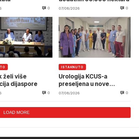
0
0
6
07/08/2026
UTO
ISTAKNUTO
 želi više
Urologija KCUS-a
cija dijaspore
preseljena u nove
prostorije
0
0
6
07/08/2026
LOAD MORE