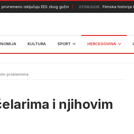
remeno isključuju EES zbog gužvi
Filmska historija BiH 
07/08/2026
ONOMIJA
KULTURA
SPORT
HERCEGOVINA
ovim problemima
elarima i njihovim