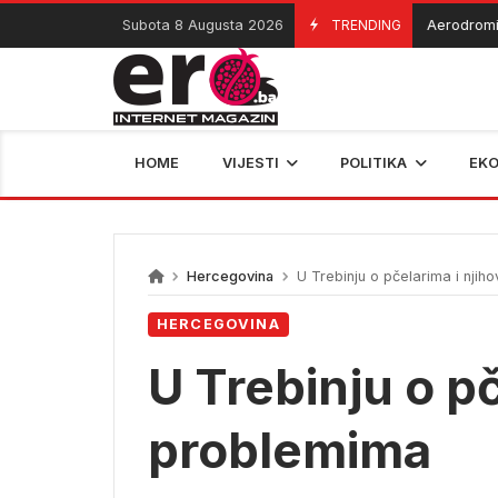
Skip
Subota 8 Augusta 2026
TRENDING
Aerodromi priv
07/08/2026
to
content
HOME
VIJESTI
POLITIKA
EK
Hercegovina
U Trebinju o pčelarima i njih
HERCEGOVINA
U Trebinju o pč
problemima