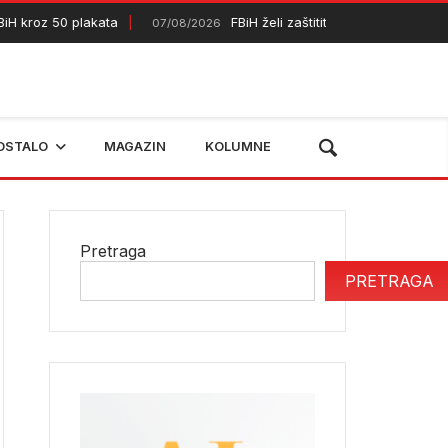
kroz 50 plakata
FBiH želi zaštititi dodatnih 50.000 hekta
07/08/2026
OSTALO
MAGAZIN
KOLUMNE
Pretraga
PRETRAGA