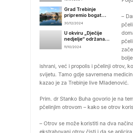
tradicije Stanka
Grad Trebinje
Kostića
pripremio bogat
– Da
program za
30/12/2024
pčel
novogodišnje
doma
U okviru „Dječije
praznike
nedjelje“ održana
pčel
radionica „Poligon
11/10/2024
zače
zdravlja“
bolj
ishrani, već i propolis i pčelinji otrov, 
svijetu. Tamo gdje savremena medicina
kazao je za Trebinje live Mladenović.
Prim. dr Stanko Buha govorio je na te
pčelinjim otrovom – kako se otrov koristi
– Otrov se može koristiti na dva načina
ekstrahovani otrov čisti i da se aplicir