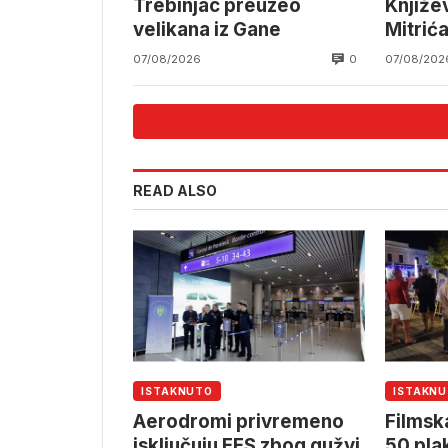
Trebinjac preuzeo
Knjiže
velikana iz Gane
Mitrića
0
07/08/2026
07/08/202
READ ALSO
ISTAKNUTO
ISTAKN
Aerodromi privremeno
Filmska
isključuju EES zbog gužvi
50 pla