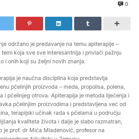
0
nje održano je predavanje na temu apiterapije –
, temi koja sve sve interesantnija i privlači pažnju
 i onih koji su željni novih znanja.
erapija je naučna disciplina koja predstavlja
jenu pčelinjih proizvoda – meda, propolisa, polena,
a i pčelinjeg otrova. Apiterapija je metoda liječenja i
avka pčelinjiim proizvodima i predstavljena već od
ina, terapijski učinak rada s pčelama u području
ljšanja kvaliteta života i dalje je slabo razmatran,
o je prof. dr Mića Mladenović, profesor na
oprivrednom fakultetu u Zemunu