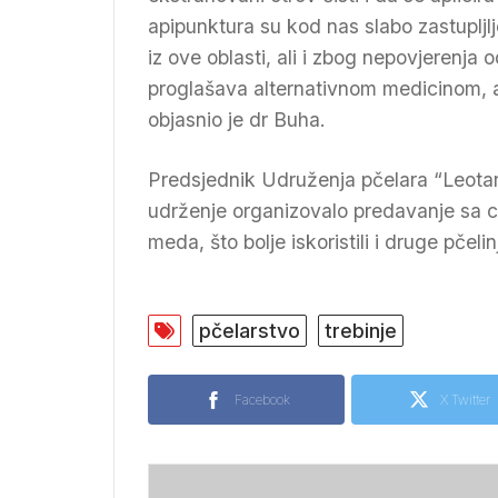
apipunktura su kod nas slabo zastupljl
iz ove oblasti, ali i zbog nepovjerenja 
proglašava alternativnom medicinom, a t
objasnio je dr Buha.
Predsjednik Udruženja pčelara “Leotar
udrženje organizovalo predavanje sa ci
meda, što bolje iskoristili i druge pčeli
pčelarstvo
trebinje
Facebook
X Twitter