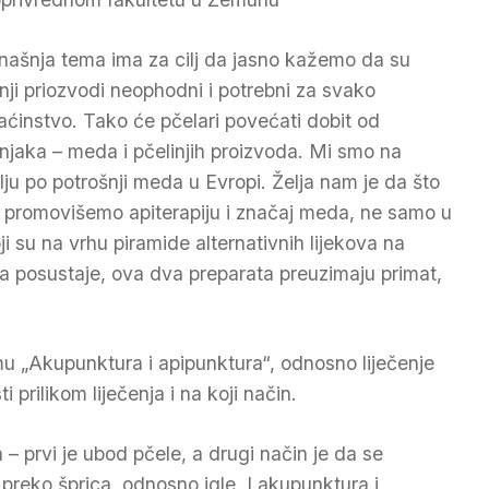
našnja tema ima za cilj da jasno kažemo da su
inji priozvodi neophodni i potrebni za svako
ćinstvo. Tako će pčelari povećati dobit od
injaka – meda i pčelinjih proizvoda. Mi smo na
lju po potrošnji meda u Evropi. Želja nam je da što
e promovišemo apiterapiju i značaj meda, ne samo u
koji su na vrhu piramide alternativnih lijekova na
 posustaje, ova dva preparata preuzimaju primat,
mu „Akupunktura i apipunktura“, odnosno liječenje
 prilikom liječenja i na koji način.
 – prvi je ubod pčele, a drugi način je da se
a preko šprica, odnosno igle. I akupunktura i