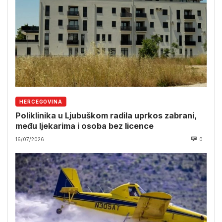
HERCEGOVINA
Poliklinika u Ljubuškom radila uprkos zabrani,
među ljekarima i osoba bez licence
16/07/2026
0