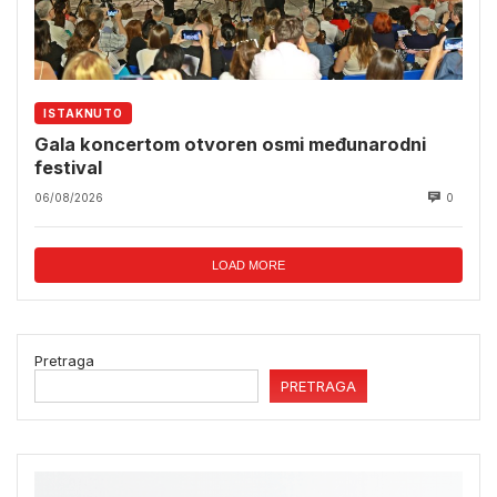
ISTAKNUTO
Gala koncertom otvoren osmi međunarodni
festival
06/08/2026
0
LOAD MORE
Pretraga
PRETRAGA