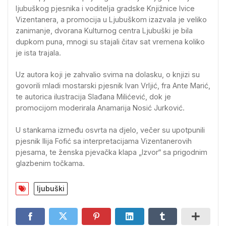
ljubuškog pjesnika i voditelja gradske Knjižnice Ivice
Vizentanera, a promocija u Ljubuškom izazvala je veliko
zanimanje, dvorana Kulturnog centra Ljubuški je bila
dupkom puna, mnogi su stajali čitav sat vremena koliko
je ista trajala.
Uz autora koji je zahvalio svima na dolasku, o knjizi su
govorili mladi mostarski pjesnik Ivan Vrljić, fra Ante Marić,
te autorica ilustracija Slađana Milićević, dok je
promocijom moderirala Anamarija Nosić Jurković.
U stankama između osvrta na djelo, večer su upotpunili
pjesnik Ilija Fofić sa interpretacijama Vizentanerovih
pjesama, te ženska pjevačka klapa „Izvor“ sa prigodnim
glazbenim točkama.
ljubuški