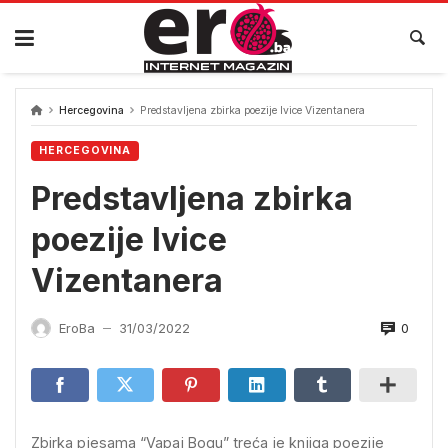
Skip
to
content
Hercegovina
Predstavljena zbirka poezije Ivice Vizentanera
HERCEGOVINA
Predstavljena zbirka
poezije Ivice
Vizentanera
0
EroBa
31/03/2022
—
Zbirka pjesama “Vapaj Bogu” treća je knjiga poezije