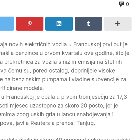
0
aja novih električnih vozila u Francuskoj prvi put je
ašila benzince u prvom kvartalu ove godine, što je
ka prekretnica za vozila s nižim emisijama štetnih
va čemu su, pored ostalog, doprinijele visoke
ne na benzinskim pumpama i vladine subvencije za
trificirane modele.
 u Francuskoj je opala u prvom tromjesečju za 17,3
seti mjesec uzastopno za skoro 20 posto, jer je
lemima zbog uskih grla u lancu snabdjevanja i
pova, javlja Reuters a prenosi Tanjug.
h modela činila je skoro 40 procenata ukupne prodaje