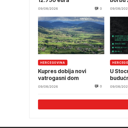
12.750 eura
borbu 
0
09/08/2026
09/08/202
HERCEGOVINA
HERCEG
Kupres dobija novi
U Stocu
vatrogasni dom
budućn
0
09/08/2026
09/08/202