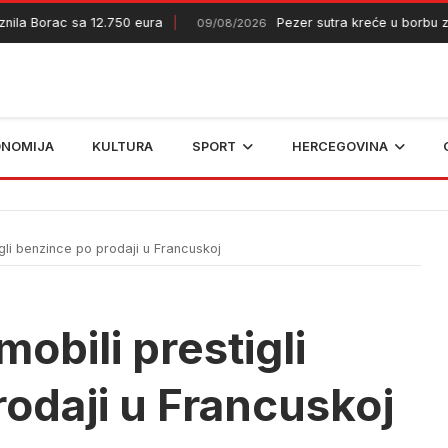
a Borac sa 12.750 eura
Pezer sutra kreće u borbu za e
09/08/2026
ONOMIJA
KULTURA
SPORT
HERCEGOVINA
igli benzince po prodaji u Francuskoj
mobili prestigli
odaji u Francuskoj