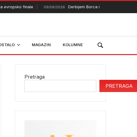
vropsko finale
Derbijem Borca i Veleža završava se pr
09/08/2026
OSTALO
MAGAZIN
KOLUMNE
Pretraga
PRETRAGA