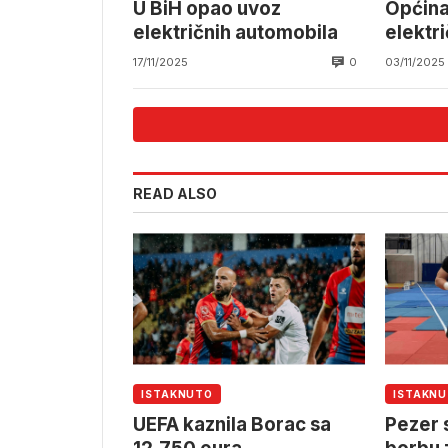
U BiH opao uvoz
Općina
električnih automobila
elektri
0
17/11/2025
03/11/2025
READ ALSO
ISTAKNUTO
ISTAKN
UEFA kaznila Borac sa
Pezer 