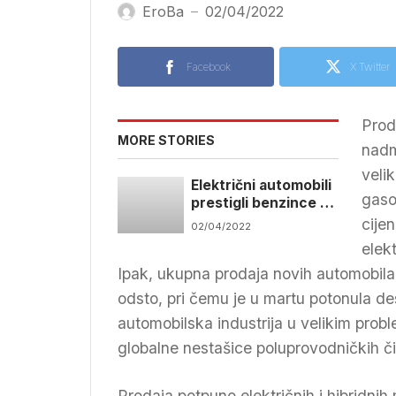
EroBa
02/04/2022
—
Facebook
X Twitter
Prod
MORE STORIES
nadm
veli
Električni automobili
gaso
prestigli benzince po
prodaji u Francuskoj
cije
02/04/2022
elek
Ipak, ukupna prodaja novih automobila
odsto, pri čemu je u martu potonula de
automobilska industrija u velikim prob
globalne nestašice poluprovodničkih či
Prodaja potpuno električnih i hibridni