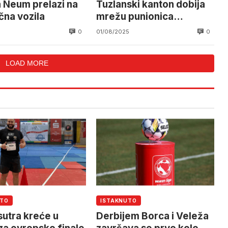
 Neum prelazi na
Tuzlanski kanton dobija
čna vozila
mrežu punionica
elektičnih vozila
0
0
01/08/2025
LOAD MORE
UTO
ISTAKNUTO
sutra kreće u
Derbijem Borca i Veleža