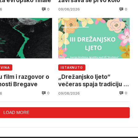
za evropsko finale
završava se prvo kolo
0
0
6
09/08/2026
OVINA
ISTAKNUTO
 film i razgovor o
„Drežanjsko ljeto“
osti Bregave
večeras spaja tradiciju i
humanost
0
0
6
09/08/2026
LOAD MORE