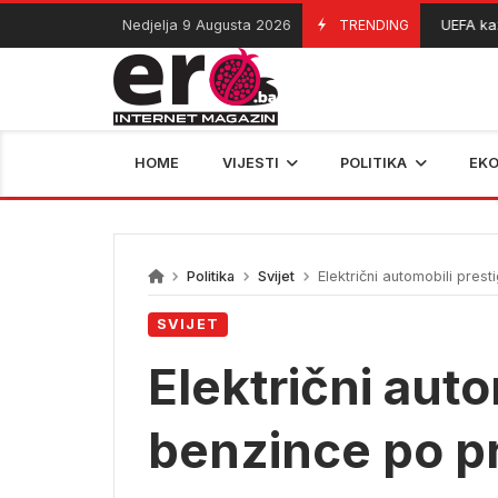
Skip
Nedjelja 9 Augusta 2026
TRENDING
UEFA kaznil
09/08/2026
to
content
HOME
VIJESTI
POLITIKA
EK
Politika
Svijet
Električni automobili prest
SVIJET
Električni auto
benzince po pr