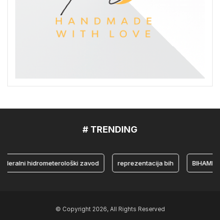
# TRENDING
lni hidrometerološki zavod
reprezentacija bih
BIHAMK
© Copyright 2026, All Rights Reserved