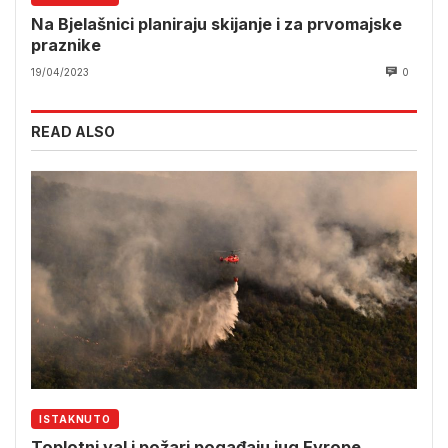
Na Bjelašnici planiraju skijanje i za prvomajske
praznike
19/04/2023
0
READ ALSO
ISTAKNUTO
Toplotni val i požari pogađaju jug Evrope