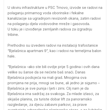
U okviru infrastrukture u PSC Trnovo, izvode se radovi na
polaganju primarnog voda oborinske i fekalne
kanalizacije sa ugradnjom revizionih okana, zatim radovi
na polaganju djela vodovodne mreže i gasovoda.
U toku je i izvođenje zemljanih radova za izgradnju
tribine.
Prethodno su izvedeni radovi na instalaciji trafostanice
“Bjelašnica apartmani 9”, kao i radovi na temeljima balon
hale.
“Bjelašnica –ako ste bili ovdje prije 5 godina i ovih dana
velike su šanse da se nećete baš snaći. Danas
Bjelašnica podsjeća na mali grad. Mnogima ova
promjena ne prija, mnogi se bune, ali jedno je sigurno –
Bjelašnica je sve punija i ljeti i zimi. Cilj nam je da
Bjelašnica ima sadržaj za svakoga. Za mlade izlasci, za
skijaše planina, za turiste dobar lift za panoramsko
razgledanje, za djecu zabavni parkovi, za prave
avanturiste adrenalinske planinarske staze, a za ljubitelje