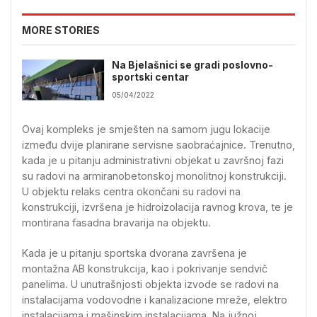
MORE STORIES
Na Bjelašnici se gradi poslovno-
sportski centar
05/04/2022
Ovaj kompleks je smješten na samom jugu lokacije
između dvije planirane servisne saobraćajnice. Trenutno,
kada je u pitanju administrativni objekat u završnoj fazi
su radovi na armiranobetonskoj monolitnoj konstrukciji.
U objektu relaks centra okončani su radovi na
konstrukciji, izvršena je hidroizolacija ravnog krova, te je
montirana fasadna bravarija na objektu.
Kada je u pitanju sportska dvorana završena je
montažna AB konstrukcija, kao i pokrivanje sendvič
panelima. U unutrašnjosti objekta izvode se radovi na
instalacijama vodovodne i kanalizacione mreže, elektro
instalacijama i mašinskim instalacijama. Na južnoj,