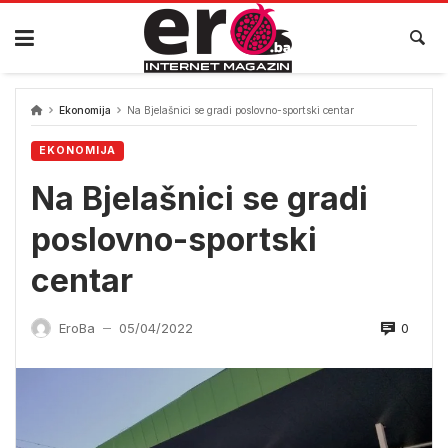
Skip
to
content
Ekonomija
Na Bjelašnici se gradi poslovno-sportski centar
EKONOMIJA
Na Bjelašnici se gradi
poslovno-sportski
centar
0
EroBa
05/04/2022
—