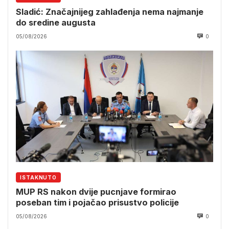
Sladić: Značajnijeg zahlađenja nema najmanje
do sredine augusta
05/08/2026
0
ISTAKNUTO
MUP RS nakon dvije pucnjave formirao
poseban tim i pojačao prisustvo policije
05/08/2026
0