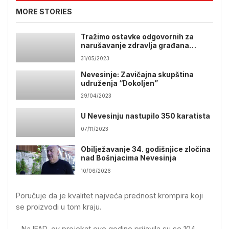
MORE STORIES
Tražimo ostavke odgovornih za
narušavanje zdravlja građana
Nevesinja
31/05/2023
Nevesinje: Zavičajna skupština
udruženja “Dokoljen”
29/04/2023
U Nevesinju nastupilo 350 karatista
07/11/2023
Obilježavanje 34. godišnjice zločina
nad Bošnjacima Nevesinja
10/06/2026
Poručuje da je kvalitet najveća prednost krompira koji
se proizvodi u tom kraju.
– Na IFAD-ov projekat ove godine prijavila su se 104