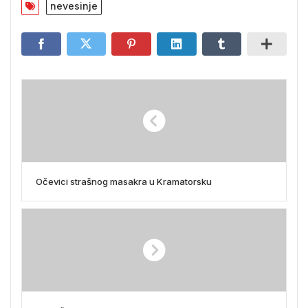
nevesinje
Očevici strašnog masakra u Kramatorsku