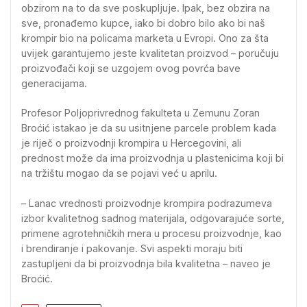
obzirom na to da sve poskupljuje. Ipak, bez obzira na
sve, pronađemo kupce, iako bi dobro bilo ako bi naš
krompir bio na policama marketa u Evropi. Ono za šta
uvijek garantujemo jeste kvalitetan proizvod – poručuju
proizvođači koji se uzgojem ovog povrća bave
generacijama.
Profesor Poljoprivrednog fakulteta u Zemunu Zoran
Broćić istakao je da su usitnjene parcele problem kada
je riječ o proizvodnji krompira u Hercegovini, ali
prednost može da ima proizvodnja u plastenicima koji bi
na tržištu mogao da se pojavi već u aprilu.
– Lanac vrednosti proizvodnje krompira podrazumeva
izbor kvalitetnog sadnog materijala, odgovarajuće sorte,
primene agrotehničkih mera u procesu proizvodnje, kao
i brendiranje i pakovanje. Svi aspekti moraju biti
zastupljeni da bi proizvodnja bila kvalitetna – naveo je
Broćić.