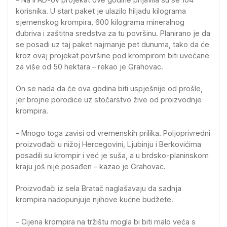
korisnika. U start paket je ulazilo hiljadu kilograma
sjemenskog krompira, 600 kilograma mineralnog
đubriva i zaštitna sredstva za tu površinu. Planirano je da
se posadi uz taj paket najmanje pet dunuma, tako da će
kroz ovaj projekat površine pod krompirom biti uvećane
za više od 50 hektara – rekao je Grahovac.
On se nada da će ova godina biti uspješnije od prošle,
jer brojne porodice uz stočarstvo žive od proizvodnje
krompira.
– Mnogo toga zavisi od vremenskih prilika. Poljoprivredni
proizvođači u nižoj Hercegovini, Ljubinju i Berkovićima
posadili su krompir i već je suša, a u brdsko-planinskom
kraju još nije posađen – kazao je Grahovac.
Proizvođači iz sela Bratač naglašavaju da sadnja
krompira nadopunjuje njihove kućne budžete.
– Cijena krompira na tržištu mogla bi biti malo veća s