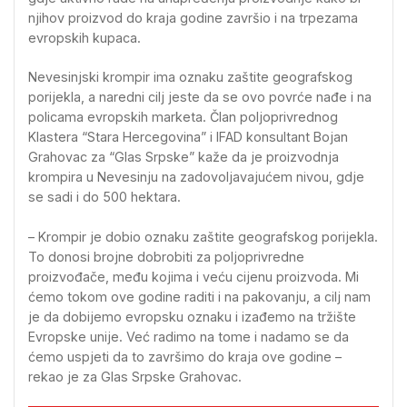
njihov proizvod do kraja godine završio i na trpezama
evropskih kupaca.
Nevesinjski krompir ima oznaku zaštite geografskog
porijekla, a naredni cilj jeste da se ovo povrće nađe i na
policama evropskih marketa. Član poljoprivrednog
Klastera “Stara Hercegovina” i IFAD konsultant Bojan
Grahovac za “Glas Srpske” kaže da je proizvodnja
krompira u Nevesinju na zadovoljavajućem nivou, gdje
se sadi i do 500 hektara.
– Krompir je dobio oznaku zaštite geografskog porijekla.
To donosi brojne dobrobiti za poljoprivredne
proizvođače, među kojima i veću cijenu proizvoda. Mi
ćemo tokom ove godine raditi i na pakovanju, a cilj nam
je da dobijemo evropsku oznaku i izađemo na tržište
Evropske unije. Već radimo na tome i nadamo se da
ćemo uspjeti da to završimo do kraja ove godine –
rekao je za Glas Srpske Grahovac.