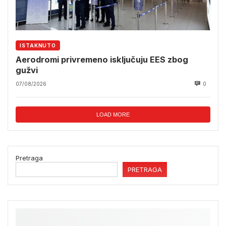
ISTAKNUTO
Aerodromi privremeno isključuju EES zbog
gužvi
07/08/2026
0
LOAD MORE
Pretraga
PRETRAGA