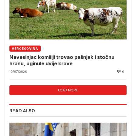
HERCEGOVINA
Nevesinjac komšiji trovao pašnjak i stočnu
hranu, uginule dvije krave
10/07/2026
0
LOAD MORE
READ ALSO