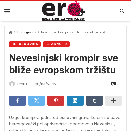
Skip
to
content
Hercegovina
Nevesinjski krompir sve bliže evropskom tržištu
HERCEGOVINA
ISTAKNUTO
Nevesinjski krompir sve
bliže evropskom tržištu
0
EroBa
08/04/2022
—
Uzgoj krompira jedna od osnovnih grana kojom se bave
hercegovački poljoprivrednici, pogotovo u Nevesinju,
gdje aktivno rade na unapređenju proizvodnje kako bi