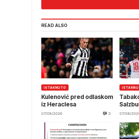
READ ALSO
ISTAKNUTO
ISTAKN
Kulenović pred odlaskom
Tabako
iz Heraclesa
Salzbu
0
07/08/2026
07/08/202