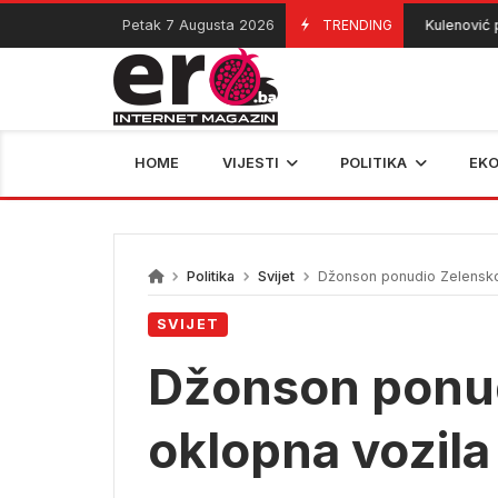
Skip
Petak 7 Augusta 2026
TRENDING
Kulenović pre
07/08/2026
to
content
HOME
VIJESTI
POLITIKA
EK
Politika
Svijet
Džonson ponudio Zelenskom
SVIJET
Džonson ponu
oklopna vozila 