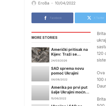
EroBa
10/04/2022
—
Facebook
X Twitter
Brit
MORE STORIES
ukra
sast
Američki pritisak na
120 
Kijev: Traži se
povlačenje iz
sist
24/03/2026
Donbasa u zamjenu
SAD sprema novu
za sigurnosna
Ova 
pomoć Ukrajini
jamstva
100 m
06/08/2022
Daun
Amerika po prvi put
šalje Ukrajini moćno
oružje
Brit
15/06/2022
500 