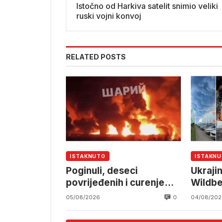
Istočno od Harkiva satelit snimio veliki
ruski vojni konvoj
RELATED POSTS
ISTAKNUTO
ISTAKN
Poginuli, deseci
Ukraji
povrijeđenih i curenje
Wildbe
amonijaka
rusku l
0
05/08/2026
04/08/202