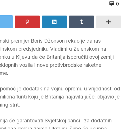
0
anski premijer Boris Džonson rekao je danas
jinskom predsjedniku Vladimiru Zelenskom na
anku u Kijevu da će Britanija isporučiti ovoj zemlji
oklopnih vozila i nove protivbrodske raketne
eme.
pomoć je dodatak na vojnu opremu u vrijednosti od
iliona funti koju je Britanija najavila juče, objavio je
ing strit.
anija će garantovati Svjetskoj banci i za dodatnih
miliona dolara zajma Ukrajini, čime će ukupna