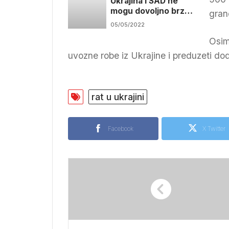
Ukrajina i SAD ne
mogu dovoljno brzo
gran
uvježbati vojnike da
05/05/2022
koriste “Javelin”
Osim
uvozne robe iz Ukrajine i preduzeti dod
rat u ukrajini
Facebook
X Twitter