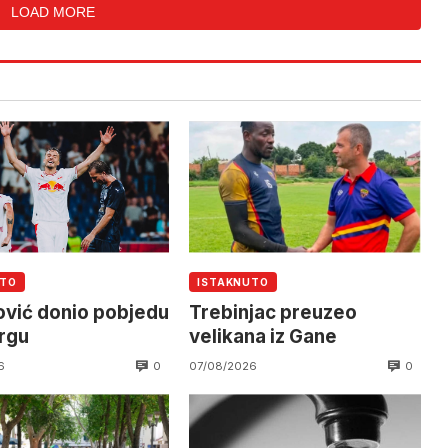
LOAD MORE
UTO
ISTAKNUTO
vić donio pobjedu
Trebinjac preuzeo
rgu
velikana iz Gane
0
0
6
07/08/2026