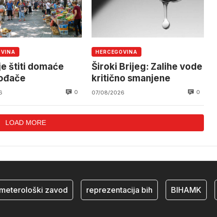
OVINA
HERCEGOVINA
je štiti domaće
Široki Brijeg: Zalihe vode
vođače
kritično smanjene
0
0
6
07/08/2026
LOAD MORE
terološki zavod
reprezentacija bih
BIHAMK
bo