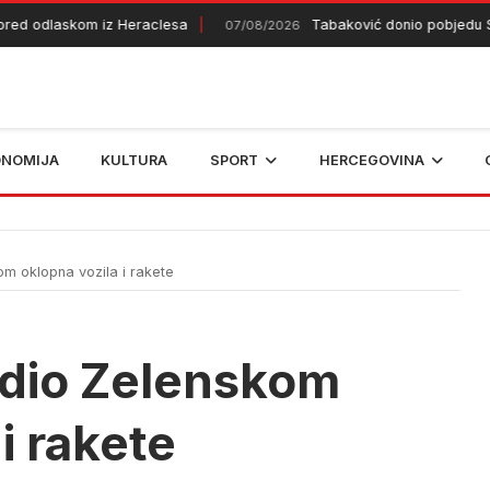
d odlaskom iz Heraclesa
Tabaković donio pobjedu Salz
07/08/2026
ONOMIJA
KULTURA
SPORT
HERCEGOVINA
 oklopna vozila i rakete
dio Zelenskom
i rakete