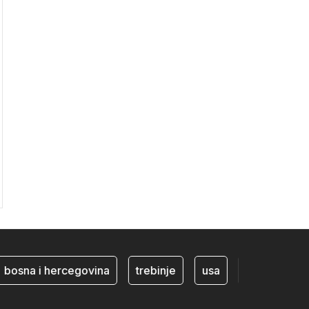
sna i hercegovina
trebinje
usa
BiH ekonomija