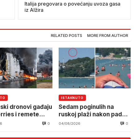
Italija pregovara o povećanju uvoza gasa
iz Alžira
RELATED POSTS
MORE FROM AUTHOR
UTO
ISTAKNUTO
nski dronovi gađaju
Sedam poginulih na
rries i remete
ruskoj plaži nakon pada
ogistiku
drona
0
0
6
04/08/2026