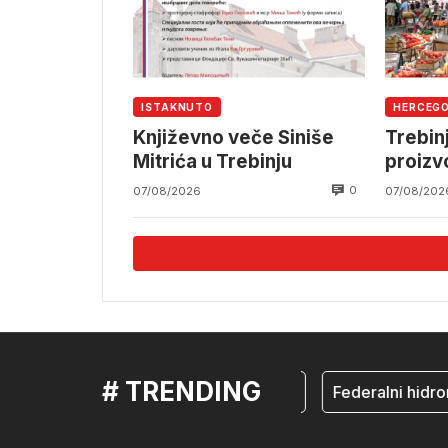
ISTAKNUTO
HERCEG
Književno veče Siniše
Trebin
Mitrića u Trebinju
proiz
0
07/08/2026
07/08/202
# TRENDING
mostar
Federalni hidrome