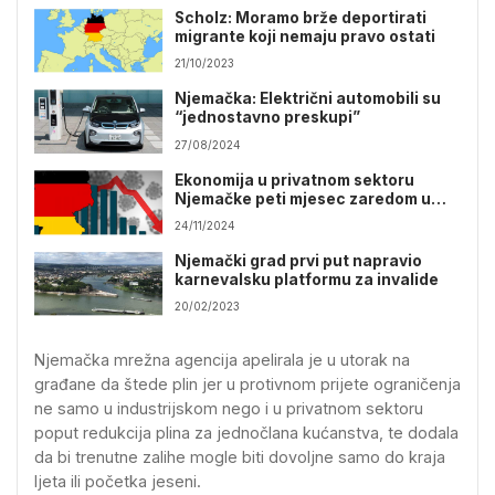
Scholz: Moramo brže deportirati
migrante koji nemaju pravo ostati
21/10/2023
Njemačka: Električni automobili su
“jednostavno preskupi”
27/08/2024
Ekonomija u privatnom sektoru
Njemačke peti mjesec zaredom u
padu
24/11/2024
Njemački grad prvi put napravio
karnevalsku platformu za invalide
20/02/2023
Njemačka mrežna agencija apelirala je u utorak na
građane da štede plin jer u protivnom prijete ograničenja
ne samo u industrijskom nego i u privatnom sektoru
poput redukcija plina za jednočlana kućanstva, te dodala
da bi trenutne zalihe mogle biti dovoljne samo do kraja
ljeta ili početka jeseni.