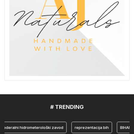
# TRENDING
eralni hidrometerološki zavod
reprezentacija bih
BIHAMK