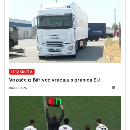
ISTAKNUTO
Vozače iz BiH već vraćaju s granica EU
08/08/2026
0