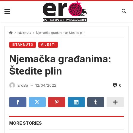
Skip
to
content
Istaknuto
Njemačka građanima: Štedite plin
ISTAKNUTO
VIJESTI
Njemačka građanima:
Štedite plin
0
EroBa
12/04/2022
—
MORE STORIES