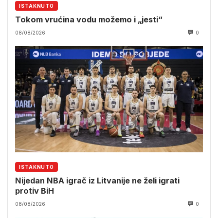
ISTAKNUTO
Tokom vrućina vodu možemo i „jesti“
08/08/2026
0
ISTAKNUTO
Nijedan NBA igrač iz Litvanije ne želi igrati
protiv BiH
08/08/2026
0