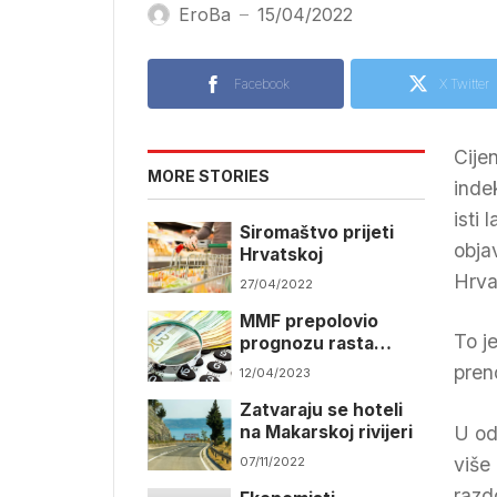
EroBa
15/04/2022
—
Facebook
X Twitter
Cije
MORE STORIES
inde
isti
Siromaštvo prijeti
obja
Hrvatskoj
Hrva
27/04/2022
MMF prepolovio
To j
prognozu rasta
hrvatske ekonomije
pren
12/04/2023
Zatvaraju se hoteli
na Makarskoj rivijeri
U od
više
07/11/2022
razd