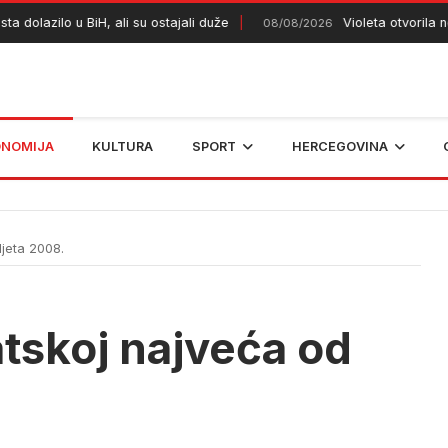
dolazilo u BiH, ali su ostajali duže
Violeta otvorila novi
08/08/2026
ONOMIJA
KULTURA
SPORT
HERCEGOVINA
ljeta 2008.
atskoj najveća od