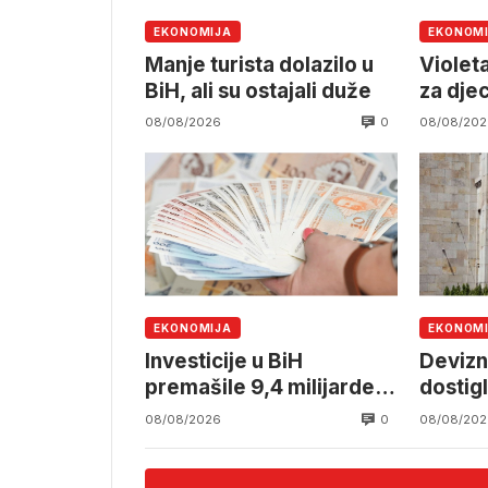
EKONOMIJA
EKONOM
Manje turista dolazilo u
Violeta
BiH, ali su ostajali duže
za dje
0
08/08/2026
08/08/202
EKONOMIJA
EKONOM
Investicije u BiH
Devizn
premašile 9,4 milijarde
dostig
KM
milijar
0
08/08/2026
08/08/202