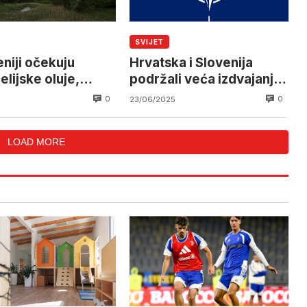
SVIJET
eniji očekuju
Hrvatska i Slovenija
lijske oluje,
podržali veća izdvajanja
enje izdato i u
za odbranu NATO-a
0
0
23/06/2025
koj
LOAD MORE