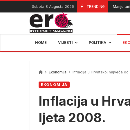
Skip
Subota 8 Augusta 2026
TRENDING
Manje turista 
08/08/2026
to
content
HOME
VIJESTI
POLITIKA
EK
Ekonomija
Inflacija u Hrvatskoj najveća od 
EKONOMIJA
Inflacija u Hrv
ljeta 2008.