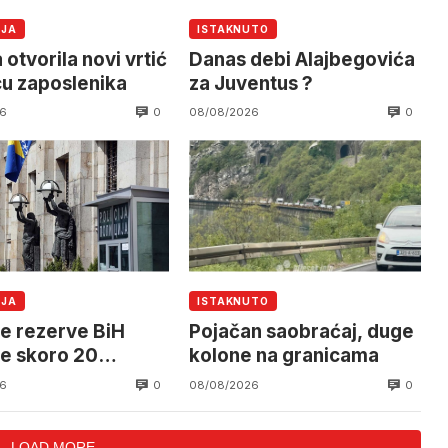
IJA
ISTAKNUTO
 otvorila novi vrtić
Danas debi Alajbegovića
cu zaposlenika
za Juventus ?
0
0
6
08/08/2026
IJA
ISTAKNUTO
e rezerve BiH
Pojačan saobraćaj, duge
le skoro 20
kolone na granicama
di KM
0
0
6
08/08/2026
LOAD MORE