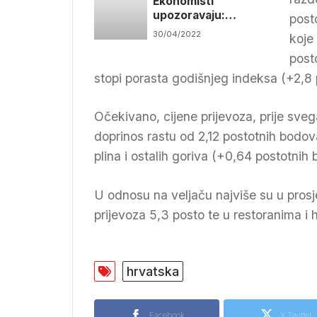
Ekonomisti
upozoravaju:
post
Hrvatsku čekaju
30/04/2022
koje
teški dani, padat će
plaće i standard
post
stopi porasta godišnjeg indeksa (+2,8
Očekivano, cijene prijevoza, prije sveg
doprinos rastu od 2,12 postotnih bodova
plina i ostalih goriva (+0,64 postotnih
U odnosu na veljaču najviše su u prosj
prijevoza 5,3 posto te u restoranima i h
hrvatska
Facebook
X Twitter