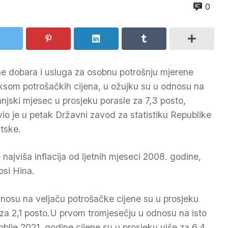
0
ne dobara i usluga za osobnu potrošnju mjerene
ksom potrošačkih cijena, u ožujku su u odnosu na
 lanjski mjesec u prosjeku porasle za 7,3 posto,
vio je u petak Državni zavod za statistiku Republike
tske.
e najviša inflacija od ljetnih mjeseci 2008. godine,
osi Hina.
nosu na veljaču potrošačke cijene su u prosjeku
 za 2,1 posto.U prvom tromjesečju u odnosu na isto
oblje 2021. godine cijene su u prosjeku više za 6,4