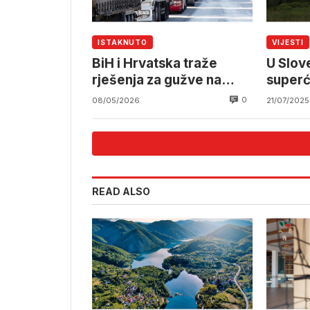
ISTAKNUTO
VIJESTI
BiH i Hrvatska traže
U Slov
rješenja za gužve na
superće
granicama
upozor
0
08/05/2026
21/07/2025
Hrvats
READ ALSO