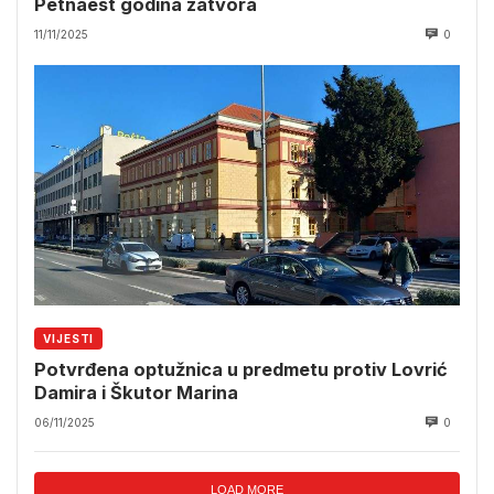
Petnaest godina zatvora
11/11/2025
0
VIJESTI
Potvrđena optužnica u predmetu protiv Lovrić
Damira i Škutor Marina
06/11/2025
0
LOAD MORE