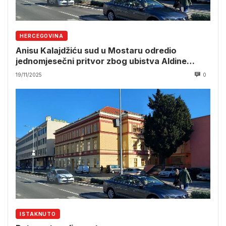
HERCEGOVINA
Anisu Kalajdžiću sud u Mostaru odredio
jednomjesečni pritvor zbog ubistva Aldine
Jahić
19/11/2025
0
ISTAKNUTO