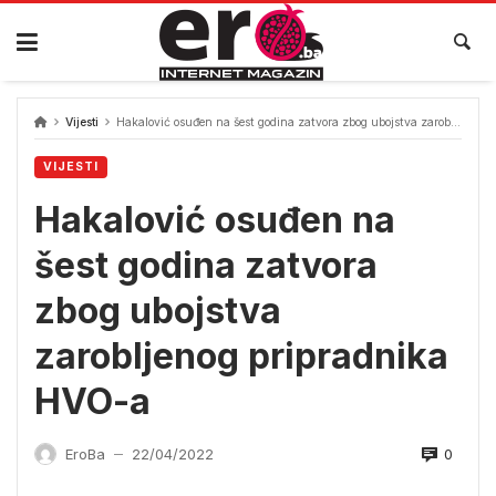
Skip
to
content
Vijesti
Hakalović osuđen na šest godina zatvora zbog ubojstva zarobljenog pripradnika HVO-a
VIJESTI
Hakalović osuđen na
šest godina zatvora
zbog ubojstva
zarobljenog pripradnika
HVO-a
0
EroBa
22/04/2022
—