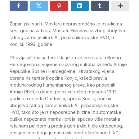
Županijski sud u Mostaru nepravomoćno je osudio na
šest godina zatvora Mustafu Hakalovića zbog ubojstva
ratnog zarobljenika I. A., pripadnika vojske HVO, u
Konjicu 1993. godine.
“Stavljajući mu na teret da je za vrijeme rata u Bosni i
Hercegovini i u vrijeme oružanog sukoba između Armije
Republike Bosne i Hercegovine i Hrvatskog vijeća
obrane na teritoriji općine Konjic, kršeći pravila
međunarodnog humanitarnog prava, kao pripadnik
Armije RBiH, u drugoj polovici trećeg mjeseca 1993.
godine u mjestu Gostovići, općina Konjic, počinio
ubojstvo ratnog zarobljenika I. A., pripadnika vojske
HVO, tako što je iz neposredne blizine iz automatske
puške nepoznate marke i broja ispucao više metaka
rafalnom paljbom u prednji gornji dio tijela oštećenog,
posljedicom čega je nastupila smrt oštećenog I. A.”,