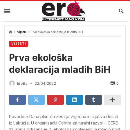
Skip
to
content
Vijesti
Prva ekološka deklaracija mladih BiH
VIJESTI
Prva ekološka
deklaracija mladih BiH
0
EroBa
22/04/2022
—
Povodom Dana planeta zemlje vrijedna inicijativa dolazi
iz Laktaša. U organizaciji Centra za ruralni razvoj – CERD
21. aprila održana je 2. ekološka konferencija mladih pod