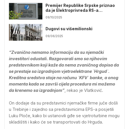
Premijer Republike Srpske priznao
da je Elektroprivreda RS-a
“posrnula”
09/10/2025
Dugovi su višemilionski
09/06/2025
“Zvanično nemamo informaciju da su njemački
investitori odustali. Razgovarali smo sa njihovim
predstavnikom koji kaže da nema zvaničnog dopisa da
se prestaje sa izgradnjom vjetroelektrane `Hrgud`.
Kreditna sredstva stoje na računu `KFV` banke, a onog
momenta kada se završi cijela procedura mi možemo
da krenemo sa izgradnjom”
, rekao je Vlatković.
On dodaje da su predstavnici njemačke firme juče došli
u Trebinje i zajedno sa predstavnicima EPS-a posjetili
Luku Ploče, kako bi ustanovili gđe se vjetroturbine mogu
skladištiti i kako će se transportovati do Hrguda.