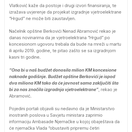
Vlatković kaže da postoje i drugi izvori finansiranja, te
izražava uvjerenje da projekat izgradnje vjetroelektrane
“Hrgud” ne može biti zaustavljen.
Načelnik opštine Berkovići Nenad Abramović rekao je
danas novinarima da je vjetroelektrana “Hrgud” po
koncesionom ugovoru trebala da bude na mreži u martu
ili aprilu 2019. godine, te pitao zašto se sa izgradnjom
kasni tri godine.
“Ona bi u naš budžet donosila milion KM koncesione
naknade godišnje. Budžet opštine Berkovići je ispod
dva miliona KM tako da će javnost sama zaključiti šta
bi za nas značila izgradnja vjetroelektrane”
, rekao je
Abramović.
Pojedini portali objavili su nedavno da je Ministarstvo
inostranih poslova u Savjetu ministara zaprimio
informaciju Ambasade Njemačke u kojoj obaještava da
će njemačka Vlada “obustaviti pripremu četiri