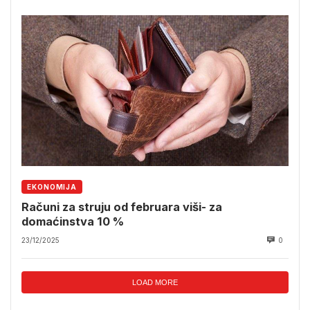
EKONOMIJA
Računi za struju od februara viši- za
domaćinstva 10 %
23/12/2025
0
LOAD MORE