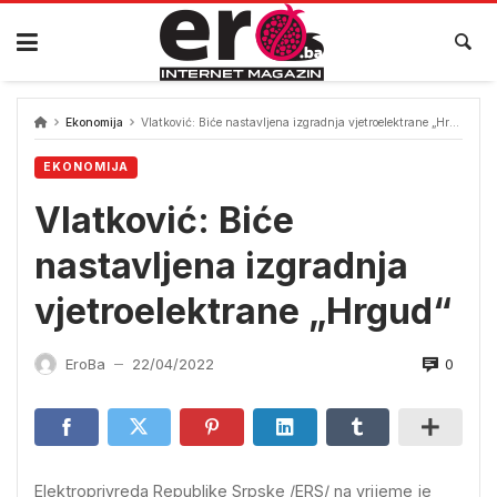
Skip
to
content
Ekonomija
Vlatković: Biće nastavljena izgradnja vjetroelektrane „Hrgud“
EKONOMIJA
Vlatković: Biće
nastavljena izgradnja
vjetroelektrane „Hrgud“
0
EroBa
22/04/2022
—
Elektroprivreda Republike Srpske /ERS/ na vrijeme je