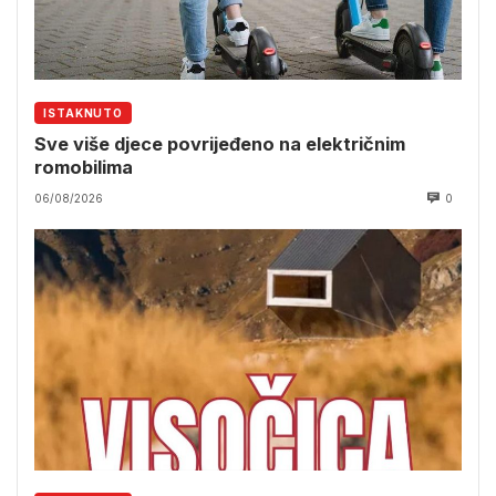
ISTAKNUTO
Sve više djece povrijeđeno na električnim
romobilima
06/08/2026
0