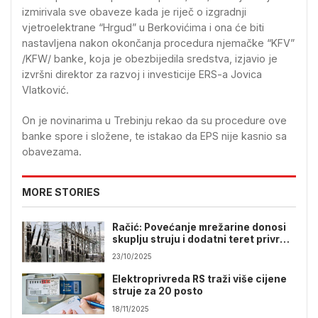
izmirivala sve obaveze kada je riječ o izgradnji
vjetroelektrane “Hrgud” u Berkovićima i ona će biti
nastavljena nakon okončanja procedura njemačke “KFV”
/KFW/ banke, koja je obezbijedila sredstva, izjavio je
izvršni direktor za razvoj i investicije ERS-a Jovica
Vlatković.
On je novinarima u Trebinju rekao da su procedure ove
banke spore i složene, te istakao da EPS nije kasnio sa
obavezama.
MORE STORIES
Račić: Povećanje mrežarine donosi
skuplju struju i dodatni teret privredi
RS
23/10/2025
Elektroprivreda RS traži više cijene
struje za 20 posto
18/11/2025