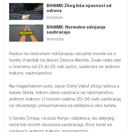
BIHAMK:Zbog kiša opasnost od
odrona
17/01/2024
BIHAMK: Normalno odvijanje
saobraćaja
16/03/2026
Radovi na redovnom održavanju rasvjete izvode se u
tunelu Vranduk na dionici Zenica-Nemila. Svaki radni dan
u vremenu od 23 do 05 sati ujutro, saobraća se jednom
trakom, naizmjenično.
Na magistralnom putu Jajce-Donji Vakuf zbog radova u
tunelu Skela, tokom dana saobraća se naizmjenično,
jednom trakom. U noćnim satima (22-06 sati) saobraćaj
se obustavlja i preusmjerava na obilaznicu oko tunela.
U tunelu Crnaja, na putu Konjic-Jablanica, do daljnjeg
neće biti noćnih obustava saobraćaja. Kroz tunel se
saobraća jednom trakom, naizmjenično.