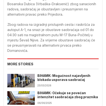
Bosanska Dubica (Vrbaška-Draksenić) zbog sanacionih
radova, saobraćaj je obustavljen i preusmjeren na
alternativni pravac preko Prijedora.
Zbog radova na izgradnji pristupnih cesta i raskršća za
autoput A-1, na snazi je obustave saobraćaja od 01 do
04:30 sati na magistralnom putu M-17 Buna-Počitelj u
mjestu Ševaš Njive. Za vrijeme obustave saobraćaj će
se preusmjeravati na alternativni prvaca preko
Domanovića.
MORE STORIES
BIHAMK: Mogućnost najavljenih
blokada usporava saobraćaj
23/03/2026
BIHAMK: Očekuje se povećan
intenzitet saobraćaja zbog praznika
06/06/2025