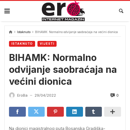
Skip
to
content
Istaknuto
BIHAMK: Normalno odvijanje saobraćaja na većini dionica
ISTAKNUTO
VIJESTI
BIHAMK: Normalno
odvijanje saobraćaja na
većini dionica
0
EroBa
29/04/2022
—
Na dionici magistralnog puta Bosanska Gradiška-