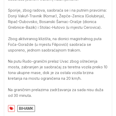
Sporije, zbog radova, saobraća se i na putnim pravcima:
Donji Vakuf-Travnik (Komar), Žepče-Zenica (Golubinja),
Ripač-Dubovsko, Bosanski Šamac-Orašje (dionica
Grebnice-Bazik) i Stolac-Hutovo (u mjestu Cerovica).
Zbog aktiviranog klizišta, na dionici magistralnog puta
Foča-Goražde (u mjestu Filipovići) saobraća se
usporeno, jednom saobraćajnom trakom.
Na putu Rudo-granični prelaz Uvac zbog oštećenja
mosta, zabranjen je saobraćaj za teretna vozila preko 10
tona ukupne mase, dok je za ostala vozila brzina
kretanja na mostu ograničena na 20 km/h.
Na graničnim prelazima zadržavanja za sada nisu duža
od 30 minuta.
BIHAMK