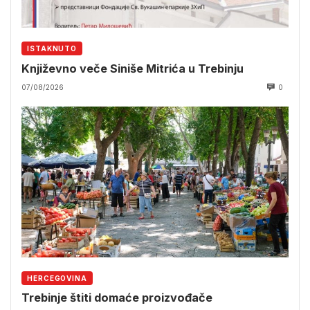
ISTAKNUTO
Književno veče Siniše Mitrića u Trebinju
07/08/2026
0
HERCEGOVINA
Trebinje štiti domaće proizvođače