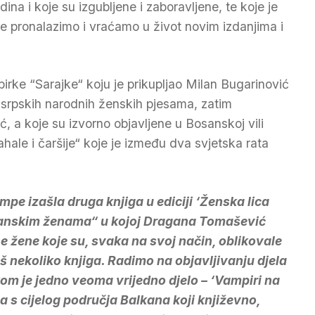
dina i koje su izgubljene i zaboravljene, te koje je
 pronalazimo i vraćamo u život novim izdanjima i
irke “Sarajke“ koju je prikupljao Milan Bugarinović
ci srpskih narodnih ženskih pjesama, zatim
ć, a koje su izvorno objavljene u Bosanskoj vili
ahale i čaršije“ koje je između dva svjetska rata
pe izašla druga knjiga u ediciji ‘Ženska lica
 bosanskim ženama“ u kojoj Dragana Tomašević
ne žene koje su, svaka na svoj način, oblikovale
š nekoliko knjiga. Radimo na objavljivanju djela
kom je jedno veoma vrijedno djelo – ‘Vampiri na
va s cijelog područja Balkana koji književno,