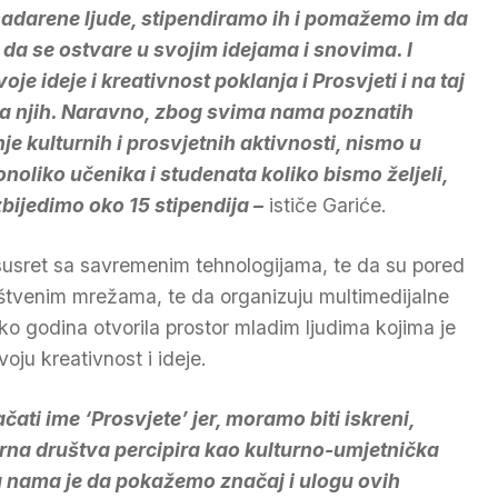
 nadarene ljude, stipendiramo ih i pomažemo im da
 da se ostvare u svojim idejama i snovima. I
je ideje i kreativnost poklanja i Prosvjeti i na taj
za njih. Naravno, zbog svima nama poznatih
je kulturnih i prosvjetnih aktivnosti, nismo u
onoliko učenika i studenata koliko bismo željeli,
bijedimo oko 15 stipendija –
ističe Gariće.
 susret sa savremenim tehnologijama, te da su pored
ruštvenim mrežama, te da organizuju multimedijalne
iko godina otvorila prostor mladim ljudima kojima je
ju kreativnost i ideje.
ati ime ‘Prosvjete’ jer, moramo biti iskreni,
rna društva percipira kao kulturno-umjetnička
 na nama je da pokažemo značaj i ulogu ovih