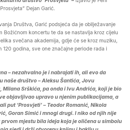
 kulturno društvo ‘Prosvjeta’ –
izjavio je Feni
Prosvjeta” Dejan Garić.
ivanja Društva, Garić podsjeća da je obilježavanje
om Božićnom koncertu te da se nastavlja kroz cijelu
velika svečana akademija, gdje će se kroz muziku,
ih 120 godina, sve one značajne periode rada i
ana – nezahvalno je i nabrajati ih, ali evo da
u naše društvo – Aleksu Šantića, Jovu
 Milana Srškića, pa onda i Ivu Andrića, koji je bio
adove objavljivao upravo u njenim publikacijama, a
irali put ‘Prosvjeti’ – Teodor Romanić, Nikola
ć, Goran Simić i mnogi drugi. I niko od njih nije
na prvom mjestu bila ideja koja je oličena u simbolu
ja sjedi i drži otvorenu knjigu i baklju u