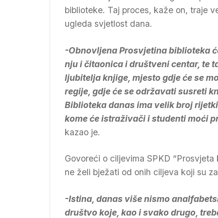
biblioteke. Taj proces, kaže on, traje 
ugleda svjetlost dana.
-Obnovljena Prosvjetina biblioteka ć
nju i čitaonica i društveni centar, t
ljubitelja knjige, mjesto gdje će se m
regije, gdje će se održavati susreti k
Biblioteka danas ima velik broj rijetki
kome će istraživači i studenti moći p
kazao je.
Govoreći o ciljevima SPKD “Prosvjeta 
ne želi bježati od onih ciljeva koji su za
-Istina, danas više nismo analfabets
društvo koje, kao i svako drugo, treba