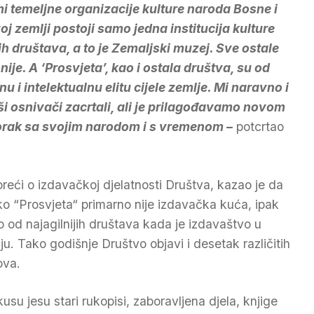
mi temeljne organizacije kulture naroda Bosne i
 zemlji postoji samo jedna institucija kulture
nih društava, a to je Zemaljski muzej. Sve ostale
ije. A ‘Prosvjeta’, kao i ostala društva, su od
 i intelektualnu elitu cijele zemlje. Mi naravno i
ši osnivači zacrtali, ali je prilagođavamo novom
korak sa svojim narodom i s vremenom –
potcrtao
reći o izdavačkoj djelatnosti Društva, kazao je da
ako “Prosvjeta“ primarno nije izdavačka kuća, ipak
o od najagilnijih društava kada je izdavaštvo u
nju. Tako godišnje Društvo objavi i desetak različitih
ova.
su jesu stari rukopisi, zaboravljena djela, knjige