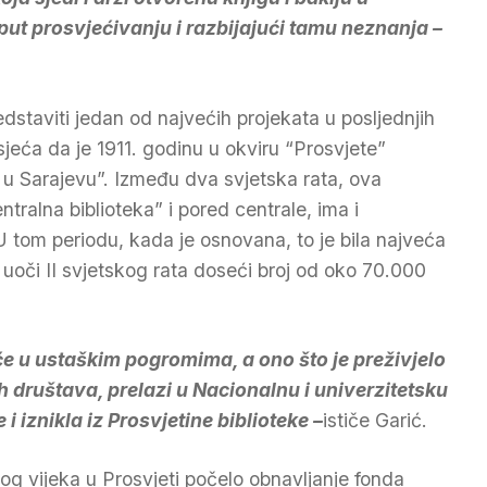
 put prosvjećivanju i razbijajući tamu neznanja –
dstaviti jedan od najvećih projekata u posljednjih
eća da je 1911. godinu u okviru “Prosvjete”
 u Sarajevu”. Između dva svjetska rata, ova
ntralna biblioteka” i pored centrale, ima i
 tom periodu, kada je osnovana, to je bila najveća
e uoči II svjetskog rata doseći broj od oko 70.000
e u ustaškim pogromima, a ono što je preživjelo
h društava, prelazi u Nacionalnu i univerzitetsku
 i iznikla iz Prosvjetine biblioteke –
ističe Garić.
g vijeka u Prosvjeti počelo obnavljanje fonda