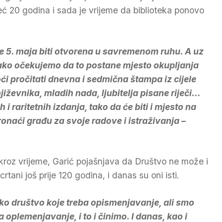
već 20 godina i sada je vrijeme da biblioteka ponovo
e 5. maja biti otvorena u savremenom ruhu. A uz
e tako očekujemo da to postane mjesto okupljanja
oći pročitati dnevna i sedmična štampa iz cijele
njiževnika, mladih nada, ljubitelja pisane riječi…
h i raritetnih izdanja, tako da će biti i mjesto na
ronaći građu za svoje radove i istraživanja –
kroz vrijeme, Garić pojašnjava da Društvo ne može i
crtani još prije 120 godina, i danas su oni isti.
ko društvo koje treba opismenjavanje, ali smo
 oplemenjavanje, i to i činimo. I danas, kao i