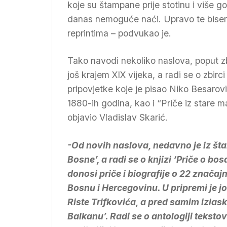
koje su štampane prije stotinu i više go
danas nemoguće naći. Upravo te bisere
reprintima – podvukao je.
Tako navodi nekoliko naslova, poput zb
još krajem XIX vijeka, a radi se o zbir
pripovjetke koje je pisao Niko Besarovi
1880-ih godina, kao i “Priče iz stare m
objavio Vladislav Skarić.
-Od novih naslova, nedavno je iz štam
Bosne’, a radi se o knjizi ‘Priče o
donosi priče i biografije o 22 značaj
Bosnu i Hercegovinu. U pripremi je jo
Riste Trifkovića, a pred samim izlas
Balkanu’. Radi se o antologiji teksto