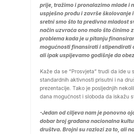
prije, tražimo i pronalazimo mlade i
uspješno prođu i završe školovanje i
sretni smo što ta predivna mladost svo
način uzvraća ono malo što činimo 
problema kada je u pitanju finansiran
mogućnosti finansirati i stipendirati 
ali ipak uspijevamo godišnje da obez
Kaže da se “Prosvjeta” trudi da ide u
standardnih aktivnosti prisutni i na d
prezentacije. Tako je posljednjih nekol
dana mogućnost i sloboda da iskažu svo
-Jedan od ciljeva nam je ponovno ojač
dobar broj građana nacionalna kultu
društva. Brojni su razlozi za to, ali