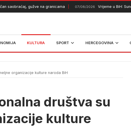
saobraćaj, gužve na granicama
Vrijeme u BiH: Sunčano 
07/08/2026
ONOMIJA
KULTURA
SPORT
HERCEGOVINA
meljne organizacije kulture naroda BiH
ionalna društva su
izacije kulture