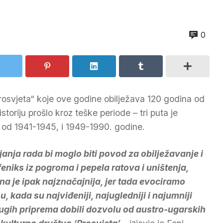
0
rosvjeta“ koje ove godine obilježava 120 godina od
storiju prošlo kroz teške periode – tri puta je
, od 1941-1945, i 1949-1990. godine.
nja rada bi moglo biti povod za obilježavanje i
 feniks iz pogroma i pepela ratova i uništenja,
na je ipak najznačajnija, jer tada evociramo
kada su najviđeniji, najugledniji i najumniji
dugih priprema dobili dozvolu od austro-ugarskih