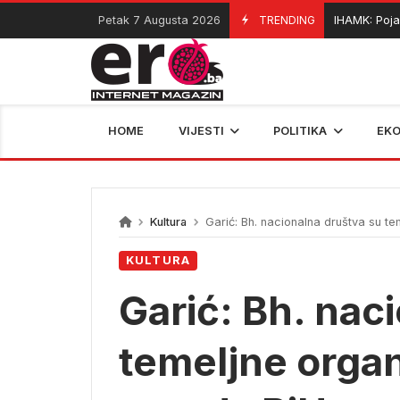
Skip
Petak 7 Augusta 2026
TRENDING
BIHAMK: Pojačan 
07/08/2026
to
content
HOME
VIJESTI
POLITIKA
EK
Kultura
Garić: Bh. nacionalna društva su te
KULTURA
Garić: Bh. nac
temeljne organ