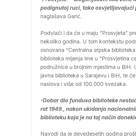
podignutoj ruci, tako osvjetljavajući
naglašava Garić.
Podvlači i da će u maju “Prosvjeta” pre
nekoliko godina. U tom kontekstu podsj
osnovana “Centralna srpska biblioteka
biblioteka mijenja ime u “Prosvjetina ce
podružnice u brojnim mjestima u BiH. U
javna biblioteka u Sarajevu i BiH, te ć
naslova i više od 100.000 svezaka.
-Dobar dio fundusa biblioteke nestać
rat 1949., nakon ukidanja nacionalni
biblioteku koja je na taj način donekle
Navodi da je devedesetih godina prošlo