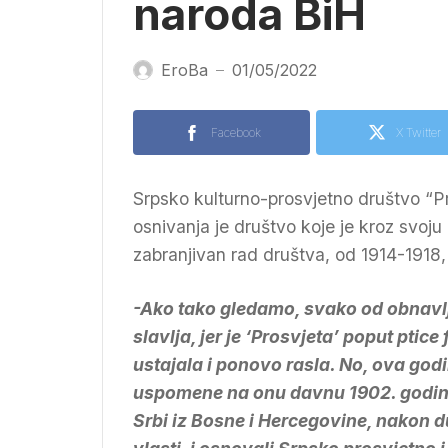
naroda BiH
EroBa
01/05/2022
—
Facebook
X Twitter
Srpsko kulturno-prosvjetno društvo “P
osnivanja je društvo koje je kroz svoju i
zabranjivan rad društva, od 1914-1918
-Ako tako gledamo, svako od obnavlja
slavlja, jer je ‘Prosvjeta’ poput ptice
ustajala i ponovo rasla. No, ova godi
uspomene na onu davnu 1902. godinu, 
Srbi iz Bosne i Hercegovine, nakon 