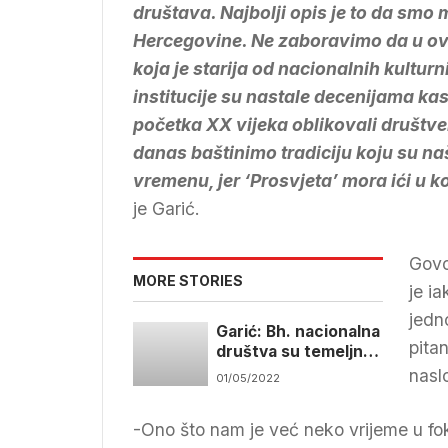
društava. Najbolji opis je to da smo 
Hercegovine. Ne zaboravimo da u ovoj
koja je starija od nacionalnih kultur
institucije su nastale decenijama kasn
početka XX vijeka oblikovali društvenu
danas baštinimo tradiciju koju su na
vremenu, jer ‘Prosvjeta’ mora ići u 
je Garić.
Govo
MORE STORIES
je i
jedn
Garić: Bh. nacionalna
pita
društva su temeljne
organizacije kulture
nasl
01/05/2022
naroda BiH
-Ono što nam je već neko vrijeme u foku