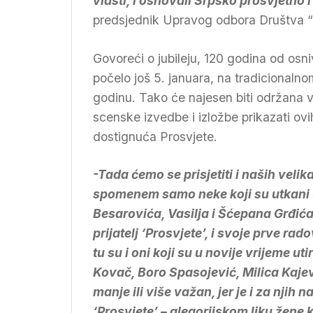
vlasti, i osnovali Srpsko prosvjetno i
predsjednik Upravog odbora Društva “
Govoreći o jubileju, 120 godina od osn
počelo još 5. januara, na tradicionaln
godinu. Tako će najesen biti održana 
scenske izvedbe i izložbe prikazati ov
dostignuća Prosvjete.
-Tada ćemo se prisjetiti i naših velik
spomenem samo neke koji su utkani 
Besarovića, Vasilja i Šćepana Grđića,
prijatelj ‘Prosvjete’, i svoje prve r
tu su i oni koji su u novije vrijeme ut
Kovač, Boro Spasojević, Milica Kajevi
manje ili više važan, jer je i za njih 
‘Prosvjete’ – alegorijskom liku žene ko