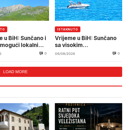
UTO
ISTAKNUTO
e u BiH: Sunčano i
Vrijeme u BiH: Sunčano
 mogući lokalni
sa visokim
ovi
temperaturama
0
0
6
06/08/2026
LOAD MORE