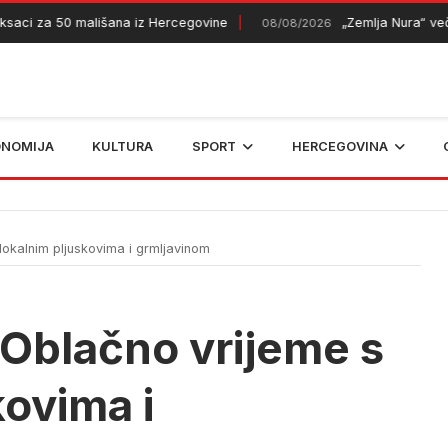
aci za 50 mališana iz Hercegovine
„Zemlja Nura“ večera
08/08/2026
ONOMIJA
KULTURA
SPORT
HERCEGOVINA
lokalnim pljuskovima i grmljavinom
 Oblačno vrijeme s
kovima i