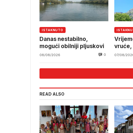
ISTAKNUTO
ISTAKN
Danas nestabilno,
Vrijem
mogući obilniji pljuskovi
vruće,
pljusk
0
08/08/2026
07/08/202
READ ALSO