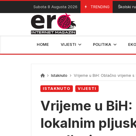
Skip
Subota 8 Augusta 2026
TRENDING
Školski ruks
08/08/2026
to
content
HOME
VIJESTI
POLITIKA
EK
Istaknuto
Vrijeme u BiH: Oblačno vrijeme s 
ISTAKNUTO
VIJESTI
Vrijeme u BiH:
lokalnim pljus