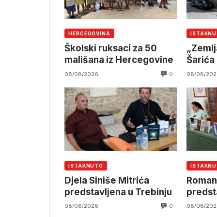
HERCEGOVINA
ISTAKN
Školski ruksaci za 50
„Zemlj
mališana iz Hercegovine
Šarića
0
08/08/2026
08/08/202
ISTAKNUTO
ISTAKN
Djela Siniše Mitrića
Roman „
predstavljena u Trebinju
predst
0
08/08/2026
08/08/202