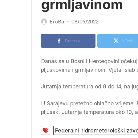
grmljavinom
EroBa
08/05/2022
—
Facebook
X Twitter
Danas se u Bosni i Hercegovini očekuj
pljuskovima i grmljavinom. Vjetar slab 
Jutarnja temperatura od 8 do 14, na ju
U Sarajevu pretežno oblačno vrijeme. P
pljusak. Jutarnja temperatura oko 10, 
Federalni hidrometerološki zav