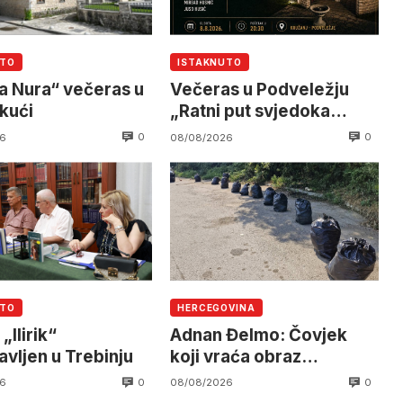
UTO
ISTAKNUTO
a Nura“ večeras u
Večeras u Podveležju
 kući
„Ratni put svjedoka
Veležistana“
0
0
6
08/08/2026
UTO
HERCEGOVINA
Ilirik“
Adnan Đelmo: Čovjek
avljen u Trebinju
koji vraća obraz
Hercegovini
0
0
6
08/08/2026