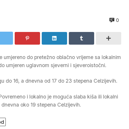
0
e umjereno do pretežno oblačno vrijeme sa lokalnim
do umjeren uglavnom sjeverni i sjeveroistočni.
gu do 16, a dnevna od 17 do 23 stepena Celzijevih.
ovremeno i lokalno je moguća slaba kiša ili lokalni
a dnevna oko 19 stepena Celzijevih.
od