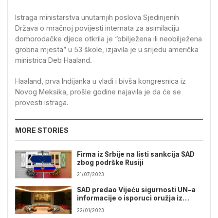
Istraga ministarstva unutarnjih poslova Sjedinjenih
Država o mračnoj povijesti internata za asimilaciju
domorodačke djece otkrila je “obilježena ili neobilježena
grobna mjesta” u 53 škole, izjavila je u srijedu američka
ministrica Deb Haaland.
Haaland, prva Indijanka u vladi i bivša kongresnica iz
Novog Meksika, prošle godine najavila je da će se
provesti istraga.
MORE STORIES
Firma iz Srbije na listi sankcija SAD
zbog podrške Rusiji
21/07/2023
SAD predao Vijeću sigurnosti UN-a
informacije o isporuci oružja iz
S.Koreje za Rusiju
22/01/2023