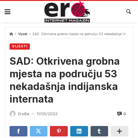
Skip
to
content
Vijesti
SAD: Otkrivena grobna mjesta na području 53 nekadašnja indijanska internata
VIJESTI
SAD: Otkrivena grobna
mjesta na području 53
nekadašnja indijanska
internata
0
EroBa
11/05/2022
—