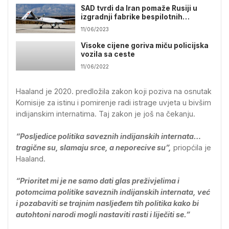
SAD tvrdi da Iran pomaže Rusiji u
izgradnji fabrike bespilotnih
letjelica
11/06/2023
Visoke cijene goriva miču policijska
vozila sa ceste
11/06/2022
Haaland je 2020. predložila zakon koji poziva na osnutak
Komisije za istinu i pomirenje radi istrage uvjeta u bivšim
indijanskim internatima. Taj zakon je još na čekanju.
“Posljedice politika saveznih indijanskih internata…
tragične su, slamaju srce, a neporecive su”,
priopćila je
Haaland.
“Prioritet mi je ne samo dati glas preživjelima i
potomcima politike saveznih indijanskih internata, već
i pozabaviti se trajnim nasljeđem tih politika kako bi
autohtoni narodi mogli nastaviti rasti i liječiti se.”