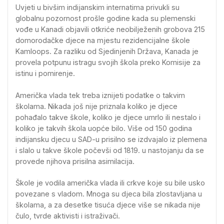
Uvjeti u bivšim indijanskim internatima privukli su
globalnu pozornost prošle godine kada su plemenski
vođe u Kanadi objavili otkriće neobilježenih grobova 215
domorodačke djece na mjestu rezidencijalne škole
Kamloops. Za razliku od Sjedinjenih Država, Kanada je
provela potpunu istragu svojih škola preko Komisije za
istinu i pomirenje.
Američka vlada tek treba iznijeti podatke o takvim
školama. Nikada još nije priznala koliko je djece
pohađalo takve škole, koliko je djece umrlo ili nestalo i
koliko je takvih škola uopće bilo. Više od 150 godina
indijansku djecu u SAD-u prisilno se izdvajalo iz plemena
i slalo u takve škole počevši od 1819. u nastojanju da se
provede njihova prisilna asimilacija.
Škole je vodila američka vlada ili crkve koje su bile usko
povezane s vladom. Mnoga su djeca bila zlostavljana u
školama, a za desetke tisuća djece više se nikada nije
čulo, tvrde aktivisti i istraživači.