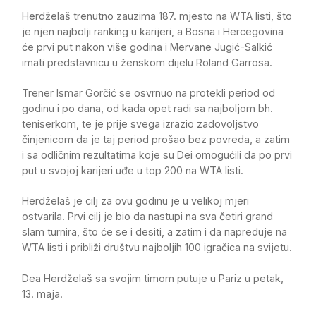
Herdželaš trenutno zauzima 187. mjesto na WTA listi, što
je njen najbolji ranking u karijeri, a Bosna i Hercegovina
će prvi put nakon više godina i Mervane Jugić-Salkić
imati predstavnicu u ženskom dijelu Roland Garrosa.
Trener Ismar Gorčić se osvrnuo na protekli period od
godinu i po dana, od kada opet radi sa najboljom bh.
teniserkom, te je prije svega izrazio zadovoljstvo
činjenicom da je taj period prošao bez povreda, a zatim
i sa odličnim rezultatima koje su Dei omogućili da po prvi
put u svojoj karijeri uđe u top 200 na WTA listi.
Herdželaš je cilj za ovu godinu je u velikoj mjeri
ostvarila. Prvi cilj je bio da nastupi na sva četiri grand
slam turnira, što će se i desiti, a zatim i da napreduje na
WTA listi i približi društvu najboljih 100 igračica na svijetu.
Dea Herdželaš sa svojim timom putuje u Pariz u petak,
13. maja.