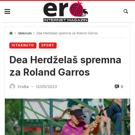
Skip
to
content
Istaknuto
Dea Herdželaš spremna za Roland Garros
ISTAKNUTO
SPORT
Dea Herdželaš spremna
za Roland Garros
0
EroBa
12/05/2022
—