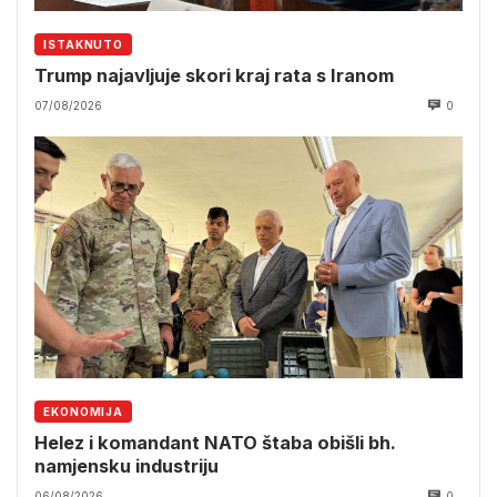
ISTAKNUTO
Trump najavljuje skori kraj rata s Iranom
07/08/2026
0
EKONOMIJA
Helez i komandant NATO štaba obišli bh.
namjensku industriju
06/08/2026
0