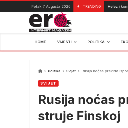
Skip
Petak 7 Augusta 2026
TRENDING
Helez i komand
06/08/2026
to
content
HOME
VIJESTI
POLITIKA
EK
Politika
Svijet
Rusija noćas prekida ispor
SVIJET
Rusija noćas p
struje Finskoj