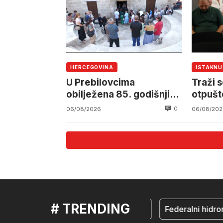
HERCEGOVINA
ISTAKN
U Prebilovcima
Traži s
obilježena 85. godišnjica
otpušt
stradanja 4.000
Komun
0
06/08/2026
06/08/202
mještana srpske
nacionalnosti
# TRENDING
mostar
Federalni hidrome