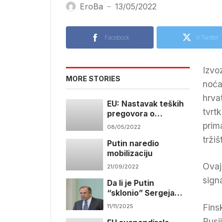
EroBa
13/05/2022
—
Facebook
X Twitter
Izvo
MORE STORIES
noća
hrva
EU: Nastavak teških
tvrt
pregovora o
embargu na rusku
prim
08/05/2022
naftu
tržiš
Putin naredio
mobilizaciju
Ovaj
21/09/2022
sign
Da li je Putin
“sklonio” Sergeja
Lavrova ?
Fins
11/11/2025
Rusi