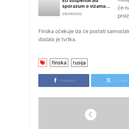
EU suspendirala
sporazum o vizama s
će n
Rusijom
09/09/2022
proi
Finska očekuje da će postati samostaln
dodala je tvrtka.
finska
rusija
Facebook
X Twitter