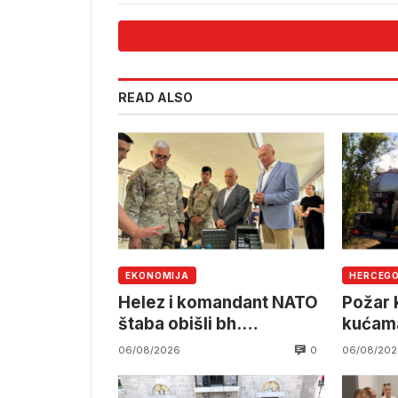
READ ALSO
EKONOMIJA
HERCEG
Helez i komandant NATO
Požar k
štaba obišli bh.
kućama
namjensku industriju
pruzi,
0
06/08/2026
06/08/202
angažm
OSBiH