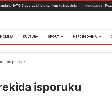
ant NATO štaba obišli bh. namjensku industriju
Požar k
06/08/2026
ONOMIJA
KULTURA
SPORT
HERCEGOVINA
uku struje Finskoj
rekida isporuku