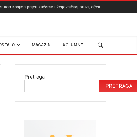
od Konjica prijeti kućama i željezničkoj pruzi, očekuje se angažman heli
OSTALO
MAGAZIN
KOLUMNE
Pretraga
PRETRAGA