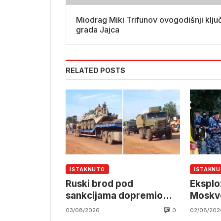
Miodrag Miki Trifunov ovogodišnji klju
grada Jajca
RELATED POSTS
ISTAKNUTO
ISTAKN
Ruski brod pod
Eksploz
sankcijama dopremio
Moskve
oklopna vozila u Mali
poginu
0
03/08/2026
02/08/202