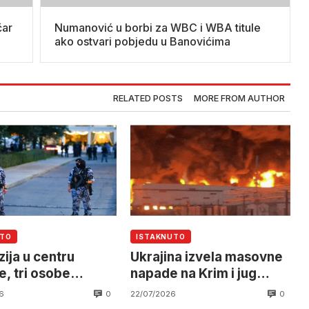
čar
Numanović u borbi za WBC i WBA titule
ako ostvari pobjedu u Banovićima
RELATED POSTS
MORE FROM AUTHOR
UTO
ISTAKNUTO
ija u centru
Ukrajina izvela masovne
, tri osobe
napade na Krim i jug
le
Rusije
0
0
6
22/07/2026