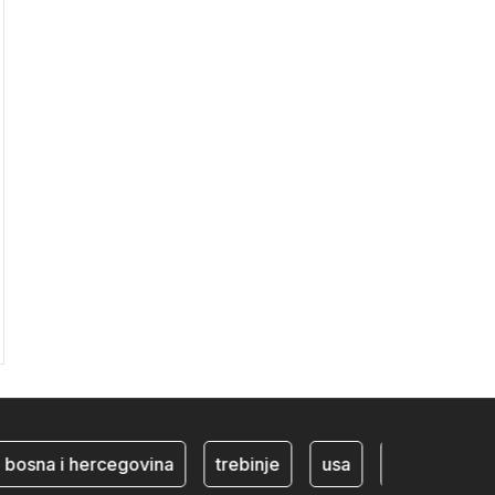
osna i hercegovina
trebinje
usa
BiH ekonomija