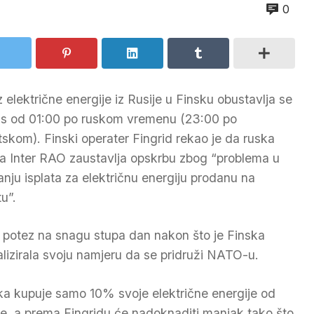
0
z električne energije iz Rusije u Finsku obustavlja se
s od 01:00 po ruskom vremenu (23:00 po
tskom). Finski operater Fingrid rekao je da ruska
ka Inter RAO zaustavlja opskrbu zbog “problema u
anju isplata za električnu energiju prodanu na
tu”.
 potez na snagu stupa dan nakon što je Finska
alizirala svoju namjeru da se pridruži NATO-u.
ka kupuje samo 10% svoje električne energije od
je, a prema Fingridu će nadoknaditi manjak tako što