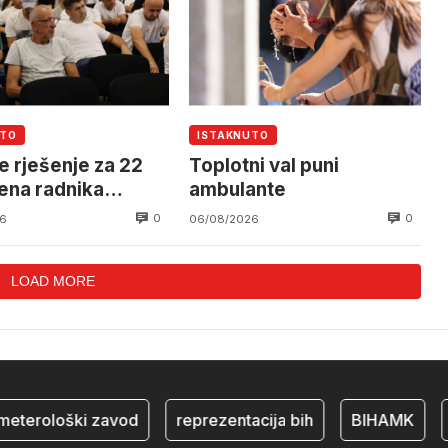
UTO
ISTAKNUTO
e rješenje za 22
Toplotni val puni
ena radnika
ambulante
alnog Mostar
0
0
6
06/08/2026
LOAD MORE
terološki zavod
reprezentacija bih
BIHAMK
b