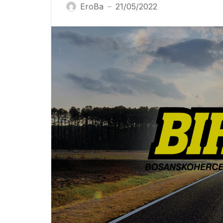
EroBa
21/05/2022
—