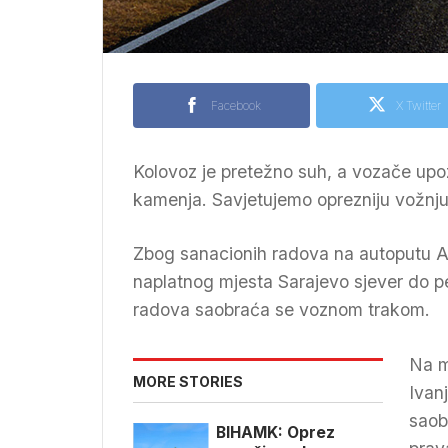
Facebook
X Twitter
Kolovoz je pretežno suh, a vozače upoz
kamenja. Savjetujemo oprezniju vožnju
Zbog sanacionih radova na autoputu A-
naplatnog mjesta Sarajevo sjever do pe
radova saobraća se voznom trakom.
Na m
MORE STORIES
Ivan
saob
BIHAMK: Oprez