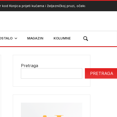
Konjica prijeti kućama i željezničkoj pruzi, očekuje se angažman helikop
OSTALO
MAGAZIN
KOLUMNE
Pretraga
PRETRAGA