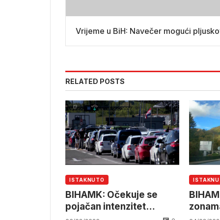
Vrijeme u BiH: Navečer mogući pljusko
RELATED POSTS
ISTAKNUTO
ISTAKN
BIHAMK: Očekuje se
BIHAMK
pojačan intenzitet
zonama
saobraćaja
grani