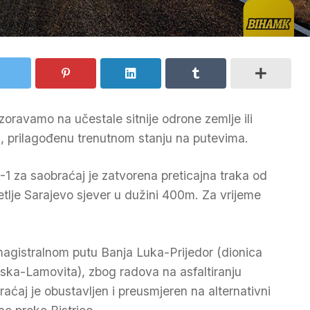
oravamo na učestale sitnije odrone zemlje ili
, prilagođenu trenutnom stanju na putevima.
1 za saobraćaj je zatvorena preticajna traka od
tlje Sarajevo sjever u dužini 400m. Za vrijeme
agistralnom putu Banja Luka-Prijedor (dionica
jska-Lamovita), zbog radova na asfaltiranju
raćaj je obustavljen i preusmjeren na alternativni