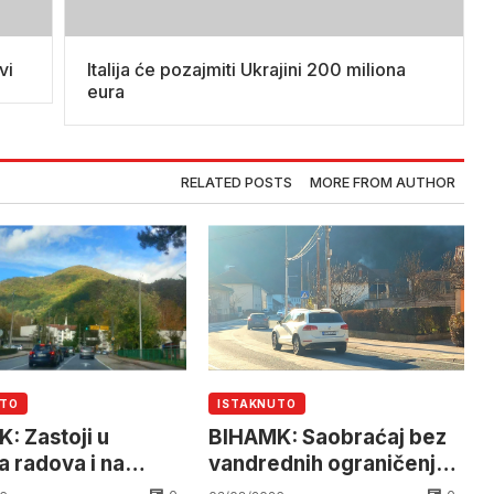
vi
Italija će pozajmiti Ukrajini 200 miliona
eura
RELATED POSTS
MORE FROM AUTHOR
UTO
ISTAKNUTO
: Zastoji u
BIHAMK: Saobraćaj bez
 radova i na
vandrednih ograničenja
cama
uz gužve