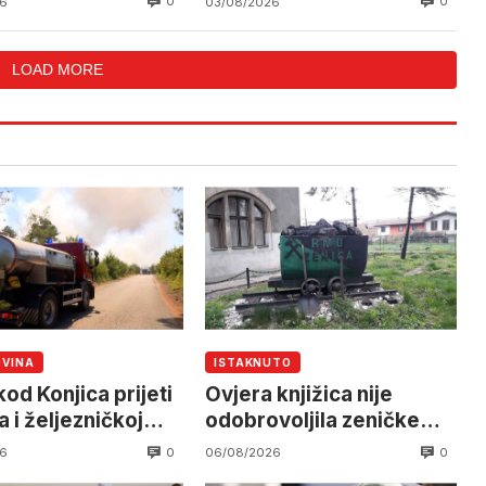
0
0
6
03/08/2026
LOAD MORE
OVINA
ISTAKNUTO
od Konjica prijeti
Ovjera knjižica nije
 i željezničkoj
odobrovoljila zeničke
 očekuje se
rudare u jami Raspotočje
0
0
6
06/08/2026
an helikoptera