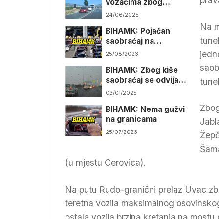
prav
vozačima zbog
vremenskih uslova
24/06/2025
Na m
BIHAMK: Pojačan
tune
saobraćaj na
graničnim prelazima
jedn
25/08/2023
saob
BIHAMK: Zbog kiše
saobraćaj se odvija
tune
usporeno
03/01/2025
Zbog
BIHAMK: Nema gužvi
na granicama
Jabl
25/07/2023
Žepč
Šama
(u mjestu Cerovica).
Na putu Rudo-granični prelaz Uvac zbo
teretna vozila maksimalnog osovinskog
ostala vozila brzina kretanja na mostu