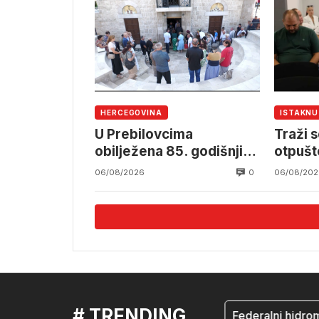
OSBiH
HERCEGOVINA
ISTAKN
U Prebilovcima
Traži s
obilježena 85. godišnjica
otpušt
stradanja 4.000
Komun
0
06/08/2026
06/08/202
mještana srpske
nacionalnosti
# TRENDING
mostar
Federalni hidromete