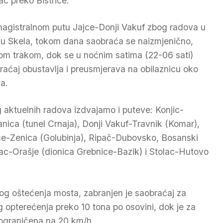
ac preko Bistrice.
agistralnom putu Jajce-Donji Vakuf zbog radova u
lu Skela, tokom dana saobraća se naizmjenično,
om trakom, dok se u noćnim satima (22-06 sati)
raćaj obustavlja i preusmjerava na obilaznicu oko
la.
 aktuelnih radova izdvajamo i puteve: Konjic-
anica (tunel Crnaja), Donji Vakuf-Travnik (Komar),
e-Zenica (Golubinja), Ripač-Dubovsko, Bosanski
c-Orašje (dionica Grebnice-Bazik) i Stolac-Hutovo
g oštećenja mosta, zabranjen je saobraćaj za
 opterećenja preko 10 tona po osovini, dok je za
 ograničena na 20 km/h.