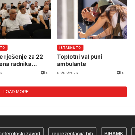
UTO
ISTAKNUTO
e rješenje za 22
Toplotni val puni
ena radnika
ambulante
alnog Mostar
0
0
6
06/08/2026
LOAD MORE
rološki zavod
reprezentacija bih
BIHAMK
bos