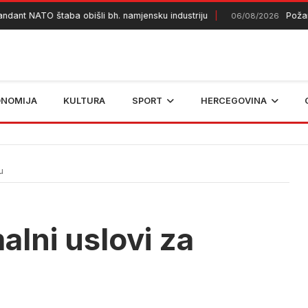
 NATO štaba obišli bh. namjensku industriju
Požar kod 
06/08/2026
ONOMIJA
KULTURA
SPORT
HERCEGOVINA
u
lni uslovi za