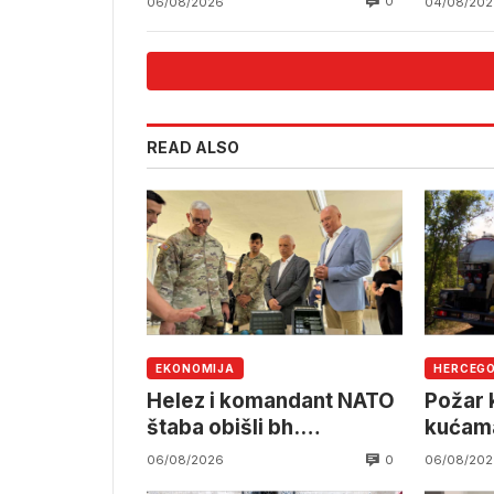
0
06/08/2026
04/08/202
READ ALSO
EKONOMIJA
HERCEG
Helez i komandant NATO
Požar k
štaba obišli bh.
kućama
namjensku industriju
pruzi,
0
06/08/2026
06/08/202
angažm