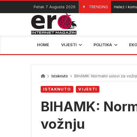
Skip
Petak 7 Augusta 2026
TRENDING
Helez i komandant
06/08/2026
to
content
HOME
VIJESTI
POLITIKA
EK
Istaknuto
BIHAMK: Normalni uslovi za vožnj
ISTAKNUTO
VIJESTI
BIHAMK: Norma
vožnju