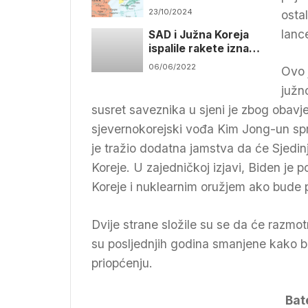
poluotok aktivno se
23/10/2024
osta
uključuje u rat
lanc
SAD i Južna Koreja
ispalile rakete iznad
mora nakon
06/06/2022
Ovo 
lansiranja projektila
Sjeverne Koreje
južn
susret saveznika u sjeni je zbog obavj
sjevernokorejski vođa Kim Jong-un spr
je tražio dodatna jamstva da će Sjedinj
Koreje. U zajedničkoj izjavi, Biden j
Koreje i nuklearnim oružjem ako bude 
Dvije strane složile su se da će razmotr
su posljednjih godina smanjene kako bi
priopćenju.
Bate