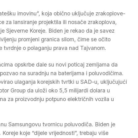
atešku imovinu”, koja obično uključuje zrakoplove-
a lansiranje projektila ili nosače zrakoplova,
nje Sjeverne Koreje. Biden je rekao da je savez
vljenju promjeni granica silom, čime se očito
eske tvrdnje o polaganju prava nad Tajvanom.
ncima opskrbe dale su novi poticaj zemljama da
 pozvao na suradnju na baterijama i poluvodičima.
ovirao ulaganja korejskih tvrtki u SAD-u, uključujući
or Group da uloži oko 5,5 milijardi dolara u
na za proizvodnju potpuno električnih vozila u
omnu Samsungovu tvornicu poluvodiča. Biden je
oreje koje “dijele vrijednosti”, trebaju više