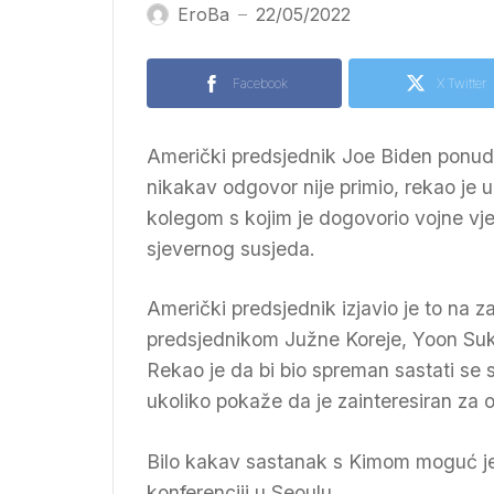
EroBa
22/05/2022
—
Facebook
X Twitter
Američki predsjednik Joe Biden ponudio
nikakav odgovor nije primio, rekao je
kolegom s kojim je dogovorio vojne vj
sjevernog susjeda.
Američki predsjednik izjavio je to na z
predsjednikom Južne Koreje, Yoon Suk
Rekao je da bi bio spreman sastati s
ukoliko pokaže da je zainteresiran za o
Bilo kakav sastanak s Kimom moguć je 
konferenciji u Seoulu.