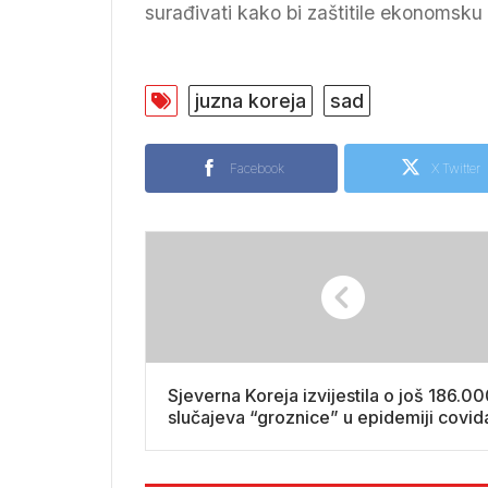
surađivati kako bi zaštitile ekonomsku 
juzna koreja
sad
Facebook
X Twitter
Sjeverna Koreja izvijestila o još 186.0
slučajeva “groznice” u epidemiji covid