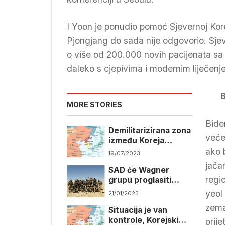
I Yoon je ponudio pomoć Sjevernoj Korej
Pjongjang do sada nije odgovorio. Sjeve
o više od 200.000 novih pacijenata sa 
daleko s cjepivima i modernim liječen
B
MORE STORIES
Bide
Demilitarizirana zona
veće
između Koreja
postala turistička
ako 
19/07/2023
destinacija
jača
SAD će Wagner
regi
grupu proglasiti
kriminalnom
yeol
21/01/2023
organizacijom
zema
Situacija je van
kontrole, Korejski
prij