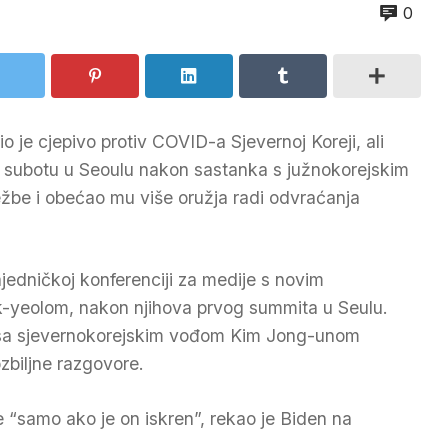
0
 je cjepivo protiv COVID-a Sjevernoj Koreji, ali
 u subotu u Seoulu nakon sastanka s južnokorejskim
ežbe i obećao mu više oružja radi odvraćanja
ajedničkoj konferenciji za medije s novim
-yeolom, nakon njihova prvog summita u Seulu.
e sa sjevernokorejskim vođom Kim Jong-unom
zbiljne razgovore.
“samo ako je on iskren”, rekao je Biden na