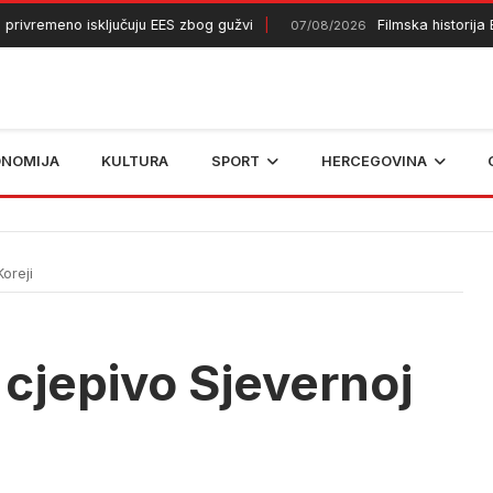
remeno isključuju EES zbog gužvi
Filmska historija BiH
07/08/2026
ONOMIJA
KULTURA
SPORT
HERCEGOVINA
oreji
cjepivo Sjevernoj