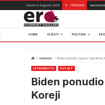
Skip
Subota 8 Augusta 2026
TRENDING
Aerodromi priv
07/08/2026
to
content
HOME
VIJESTI
POLITIKA
EK
Istaknuto
Biden ponudio cjepivo Sjevernoj K
ISTAKNUTO
SVIJET
Biden ponudio 
Koreji