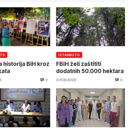
UTO
ISTAKNUTO
 historija BiH kroz
FBiH želi zaštititi
kata
dodatnih 50.000 hektara
0
0
6
07/08/2026