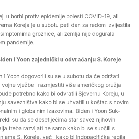
i u borbi protiv epidemije bolesti COVID-19, ali
rna Koreja je u subotu peti dan za redom izvijestila
simptomima groznice, ali zemlja nije dogurala
jem pandemije.
iden i Yoon zajednički u odvraćanju S. Koreje
n i Yoon dogovorili su se u subotu da će održati
 vojne vježbe i razmjestiti više američkog oružja
bude potrebno kako bi odvratili Sjevernu Koreju, u
nju savezništva kako bi se uhvatili u koštac s novim
onalnim i globalnim izazovima. Biden i Yoon Suk-
 rekli su da se desetljećima star savez njihovih
lja treba razvijati ne samo kako bi se suočili s
etnjama S. Koreje, već i kako bi indopacifička regija