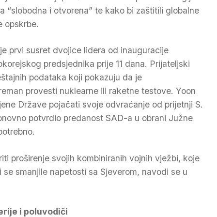
la “slobodna i otvorena” te kako bi zaštitili globalne
e opskrbe.
je prvi susret dvojice lidera od inauguracije
okorejskog predsjednika prije 11 dana. Prijateljski
eštajnih podataka koji pokazuju da je
eman provesti nuklearne ili raketne testove. Yoon
ene Države pojačati svoje odvraćanje od prijetnji S.
e ponovno potvrdio predanost SAD-a u obrani Južne
potrebno.
iti proširenje svojih kombiniranih vojnih vježbi, koje
 se smanjile napetosti sa Sjeverom, navodi se u
rije i poluvodiči