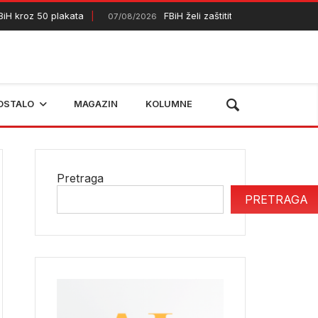
 kroz 50 plakata
FBiH želi zaštititi dodatnih 50.000 hekta
07/08/2026
OSTALO
MAGAZIN
KOLUMNE
Pretraga
PRETRAGA