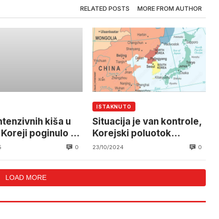
RELATED POSTS
MORE FROM AUTHOR
ISTAKNUTO
ntenzivnih kiša u
Situacija je van kontrole,
 Koreji poginulo 14
Korejski poluotok
a 12 ih se smatra
aktivno se uključuje u rat
0
0
5
23/10/2024
ima
LOAD MORE