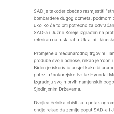
SAD je također obećao razmjestiti “str
bombardere dugog dometa, podmornice z
ukoliko će to biti potrebno za odvraća
SAD-a i Južne Koreje izgrađen na proti
referirao na ruski rat u Ukrajini i kin
Promjene u međunarodnoj trgovini i la
prodube svoje odnose, rekao je Yoon i
Biden je iskoristio posjet kako bi prom
potez južnokorejske tvrtke Hyundai Mot
izgradnju svojih prvih namjenskih pogo
Sjedinjenim Državama.
Dvojica čelnika obišli su u petak ogr
ondje rekao da zemlje poput SAD-a i J. K