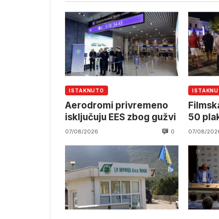
ISTAKNUTO
ISTAKN
Aerodromi privremeno
Filmska
isključuju EES zbog gužvi
50 pla
0
07/08/2026
07/08/202