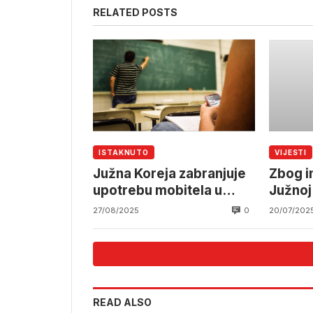
RELATED POSTS
ISTAKNUTO
VIJESTI
Južna Koreja zabranjuje
Zbog i
upotrebu mobitela u
Južnoj
školama
ljudi, 
0
27/08/2025
20/07/202
nestal
READ ALSO