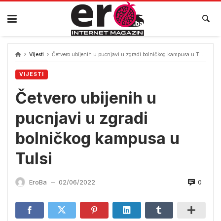
Skip
to
content
Vijesti
Četvero ubijenih u pucnjavi u zgradi bolničkog kampusa u Tulsi
VIJESTI
Četvero ubijenih u
pucnjavi u zgradi
bolničkog kampusa u
Tulsi
0
EroBa
02/06/2022
—