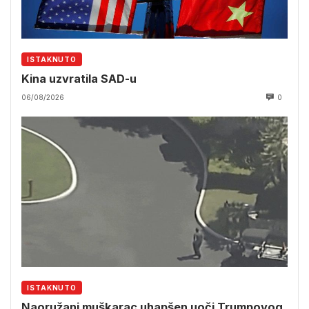
ISTAKNUTO
Kina uzvratila SAD-u
06/08/2026
0
ISTAKNUTO
Naoružani muškarac uhapšen uoči Trumpovog