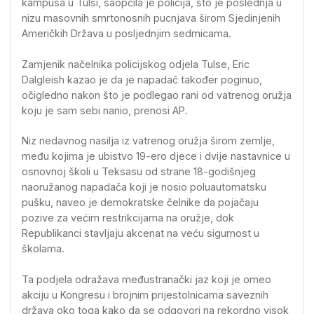
kampusa u Tulsi, saopćila je policija, što je poslednja u
nizu masovnih smrtonosnih pucnjava širom Sjedinjenih
Američkih Država u posljednjim sedmicama.
Zamjenik načelnika policijskog odjela Tulse, Eric
Dalgleish kazao je da je napadač također poginuo,
očigledno nakon što je podlegao rani od vatrenog oružja
koju je sam sebi nanio, prenosi AP.
Niz nedavnog nasilja iz vatrenog oružja širom zemlje,
među kojima je ubistvo 19-ero djece i dvije nastavnice u
osnovnoj školi u Teksasu od strane 18-godišnjeg
naoružanog napadača koji je nosio poluautomatsku
pušku, naveo je demokratske čelnike da pojačaju
pozive za većim restrikcijama na oružje, dok
Republikanci stavljaju akcenat na veću sigurnost u
školama.
Ta podjela odražava međustranački jaz koji je omeo
akciju u Kongresu i brojnim prijestolnicama saveznih
država oko toga kako da se odgovori na rekordno visok