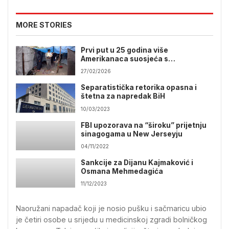
MORE STORIES
Prvi put u 25 godina više
Amerikanaca suosjeća s
Palestincima nego s Izraelcima
27/02/2026
Separatistička retorika opasna i
štetna za napredak BiH
10/03/2023
FBI upozorava na “široku” prijetnju
sinagogama u New Jerseyju
04/11/2022
Sankcije za Dijanu Kajmaković i
Osmana Mehmedagića
11/12/2023
Naoružani napadač koji je nosio pušku i sačmaricu ubio
je četiri osobe u srijedu u medicinskoj zgradi bolničkog