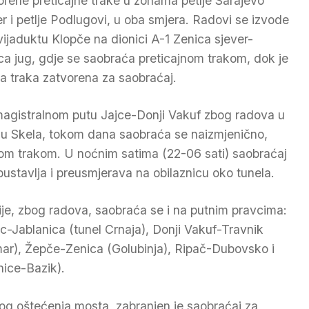
orene preticajne trake u zonama petlje Sarajevo
er i petlje Podlugovi, u oba smjera. Radovi se izvode
 vijaduktu Klopče na dionici A-1 Zenica sjever-
ca jug, gdje se saobraća preticajnom trakom, dok je
a traka zatvorena za saobraćaj.
agistralnom putu Jajce-Donji Vakuf zbog radova u
lu Skela, tokom dana saobraća se naizmjenično,
om trakom. U noćnim satima (22-06 sati) saobraćaj
bustavlja i preusmjerava na obilaznicu oko tunela.
ije, zbog radova, saobraća se i na putnim pravcima:
ic-Jablanica (tunel Crnaja), Donji Vakuf-Travnik
ar), Žepče-Zenica (Golubinja), Ripač-Dubovsko i
ice-Bazik).
g oštećenja mosta, zabranjen je saobraćaj za