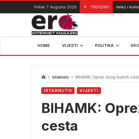
Skip
Petak 7 Augusta 2026
TRENDING
Helez i komandant
06/08/2026
to
content
HOME
VIJESTI
POLITIKA
EK
Istaknuto
BIHAMK: Oprez zbog mokrih ces
ISTAKNUTO
VIJESTI
BIHAMK: Opre
cesta