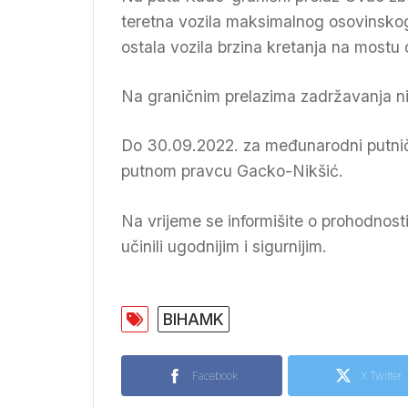
teretna vozila maksimalnog osovinskog
ostala vozila brzina kretanja na mostu
Na graničnim prelazima zadržavanja n
Do 30.09.2022. za međunarodni putničk
putnom pravcu Gacko-Nikšić.
Na vrijeme se informišite o prohodnost
učinili ugodnijim i sigurnijim.
BIHAMK
Facebook
X Twitter