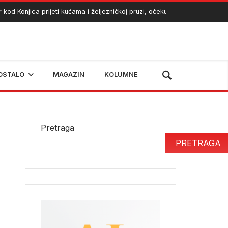
Konjica prijeti kućama i željezničkoj pruzi, očekuje se angažman helikop
OSTALO
MAGAZIN
KOLUMNE
Pretraga
PRETRAGA