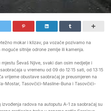
etežno mokar i klizav, pa vozače pozivamo na
 moguće sitnije odrone zemlje ili kamenja.
 mjestu Ševaš Njive, svaki dan osim nedjelje i
saobraćaja u vremenu od 09 do 12:15 sati, od 13:15
. Za vrijeme obustave saobraćaj je preusmjeren na
đa-Mostar, Tasovčići-Masline-Buna i Tasovčići-
 izvođenja radova na autoputu A-1 za saobraćaj su