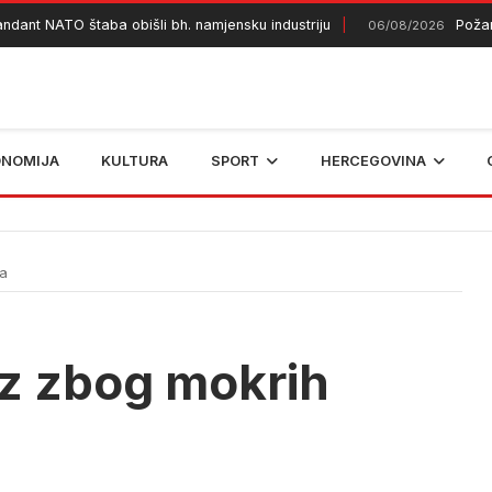
 NATO štaba obišli bh. namjensku industriju
Požar kod 
06/08/2026
ONOMIJA
KULTURA
SPORT
HERCEGOVINA
ta
z zbog mokrih