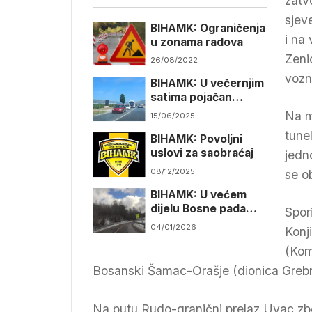
zatv
sjev
BIHAMK: Ograničenja
i na
u zonama radova
Zeni
26/08/2022
vozn
BIHAMK: U večernjim
satima pojačan
intenzitet saobraćaja
Na m
15/06/2025
tune
BIHAMK: Povoljni
uslovi za saobraćaj
jedn
08/12/2025
se o
BIHAMK: U većem
dijelu Bosne pada
Spor
snijeg i otežava
04/01/2026
Konj
saobraćaj
(Kom
Bosanski Šamac-Orašje (dionica Grebn
Na putu Rudo-granični prelaz Uvac zbo