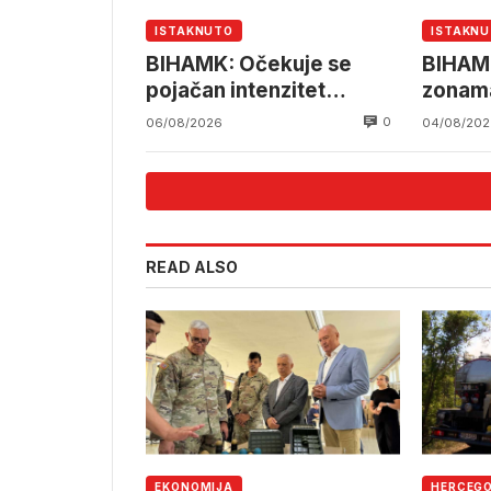
ISTAKNUTO
ISTAKN
BIHAMK: Očekuje se
BIHAMK
pojačan intenzitet
zonama
saobraćaja
grani
0
06/08/2026
04/08/202
READ ALSO
EKONOMIJA
HERCEG