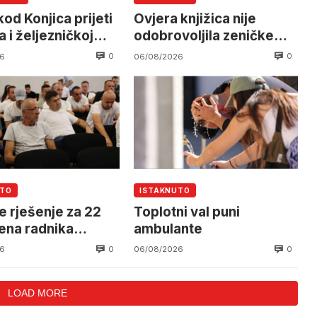
od Konjica prijeti
Ovjera knjižica nije
 i željezničkoj
odobrovoljila zeničke
 očekuje se
rudare u jami Raspotočje
0
0
6
06/08/2026
an helikoptera
UTO
ISTAKNUTO
e rješenje za 22
Toplotni val puni
ena radnika
ambulante
alnog Mostar
0
0
6
06/08/2026
LOAD MORE