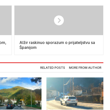
šom,
Alžir raskinuo sporazum o prijateljstvu sa
Španijom
RELATED POSTS
MORE FROM AUTHOR