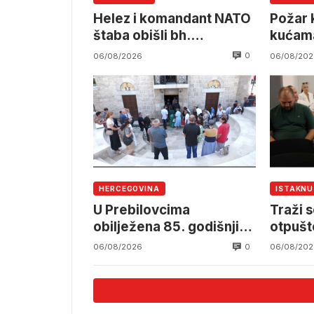
Helez i komandant NATO
Požar k
štaba obišli bh.
kućama
namjensku industriju
pruzi,
0
06/08/2026
06/08/202
angažm
OSBiH
HERCEGOVINA
ISTAKN
U Prebilovcima
Traži s
obilježena 85. godišnjica
otpušt
stradanja 4.000
Komun
0
06/08/2026
06/08/202
mještana srpske
nacionalnosti