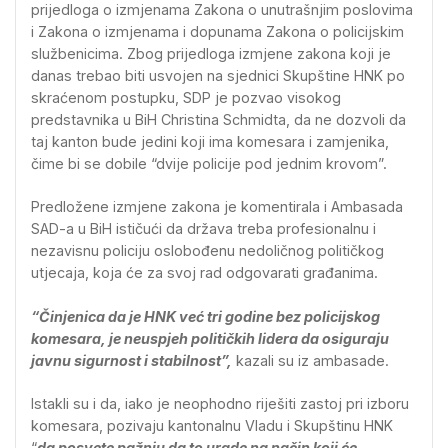
prijedloga o izmjenama Zakona o unutrašnjim poslovima
i Zakona o izmjenama i dopunama Zakona o policijskim
službenicima. Zbog prijedloga izmjene zakona koji je
danas trebao biti usvojen na sjednici Skupštine HNK po
skraćenom postupku, SDP je pozvao visokog
predstavnika u BiH Christina Schmidta, da ne dozvoli da
taj kanton bude jedini koji ima komesara i zamjenika,
čime bi se dobile “dvije policije pod jednim krovom”.
Predložene izmjene zakona je komentirala i Ambasada
SAD-a u BiH ističući da država treba profesionalnu i
nezavisnu policiju oslobođenu nedoličnog političkog
utjecaja, koja će za svoj rad odgovarati građanima.
“Činjenica da je HNK već tri godine bez policijskog
komesara, je neuspjeh političkih lidera da osiguraju
javnu sigurnost i stabilnost”,
kazali su iz ambasade.
Istakli su i da, iako je neophodno riješiti zastoj pri izboru
komesara, pozivaju kantonalnu Vladu i Skupštinu HNK
“
da posvete pažnju da to urade na način koji će