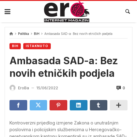
Skip
to
content
Politika
BiH
Ambasada SAD-a: Bez novih etničkih podjela
BIH
ISTAKNUTO
Ambasada SAD-a: Bez
novih etničkih podjela
0
EroBa
15/06/2022
—
Kontroverzni prijedlog izmjene Zakona o unutrašnjim
poslovima i policijskim službenicima u Hercegovačko-
neretvanskom kantonu komentirali su iz ambasade SAD-