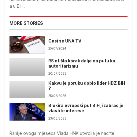
a u BiH.
MORE STORIES
Gasi se UNA TV
25/07/2024
RS otišla korak dalje na putu ka
autoritarizmu
20/07/2023
Kakvu je poruku dobio lider HDZ BiH
?
25/02/2026
Blokira evropski put BiH, izabrao je
vlastite interese
23/06/2023
Ranije ovoga mjeseca Vlada HNK utvrdila je nacrte