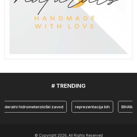
# TRENDING
ralni hidrometerološki zavod
reprezentacija bih
BIHAMK
© Copyright 2026, All Rights Reserved