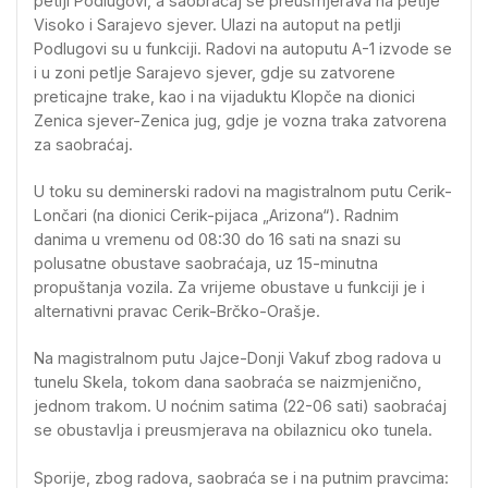
petlji Podlugovi, a saobraćaj se preusmjerava na petlje
Visoko i Sarajevo sjever. Ulazi na autoput na petlji
Podlugovi su u funkciji. Radovi na autoputu A-1 izvode se
i u zoni petlje Sarajevo sjever, gdje su zatvorene
preticajne trake, kao i na vijaduktu Klopče na dionici
Zenica sjever-Zenica jug, gdje je vozna traka zatvorena
za saobraćaj.
U toku su deminerski radovi na magistralnom putu Cerik-
Lončari (na dionici Cerik-pijaca „Arizona“). Radnim
danima u vremenu od 08:30 do 16 sati na snazi su
polusatne obustave saobraćaja, uz 15-minutna
propuštanja vozila. Za vrijeme obustave u funkciji je i
alternativni pravac Cerik-Brčko-Orašje.
Na magistralnom putu Jajce-Donji Vakuf zbog radova u
tunelu Skela, tokom dana saobraća se naizmjenično,
jednom trakom. U noćnim satima (22-06 sati) saobraćaj
se obustavlja i preusmjerava na obilaznicu oko tunela.
Sporije, zbog radova, saobraća se i na putnim pravcima: