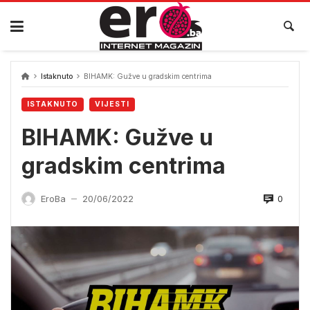
Skip
to
content
Istaknuto
BIHAMK: Gužve u gradskim centrima
ISTAKNUTO
VIJESTI
BIHAMK: Gužve u
gradskim centrima
0
EroBa
20/06/2022
—