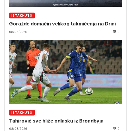
ISTAKNUTO
Goražde domaćin velikog takmičenja na Drini
08/08/2026
0
ISTAKNUTO
Tahirović sve bliže odlasku iz Brøndbyja
08/08/2026
0