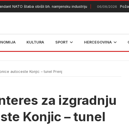
nt NATO štaba obišli bh. namjensku industriju
Požar kod
06/08/2026
ONOMIJA
KULTURA
SPORT
HERCEGOVINA
onice autoceste Konjic – tunel Prenj
interes za izgradnju
ste Konjic – tunel