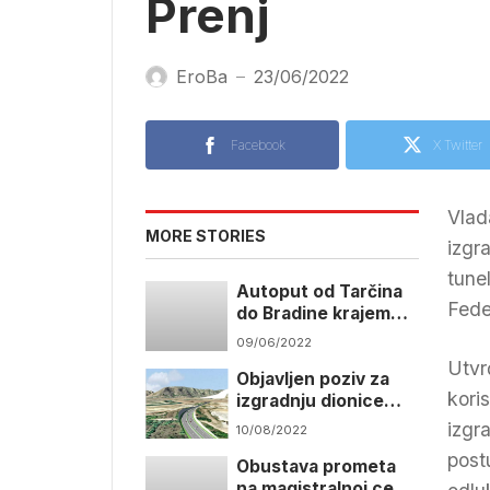
Prenj
EroBa
23/06/2022
—
Facebook
X Twitter
Vlad
MORE STORIES
izgr
tune
Autoput od Tarčina
Fede
do Bradine krajem
augusta
09/06/2022
Utvr
Objavljen poziv za
kori
izgradnju dionice
Tunel Kvanj – Buna
izgr
10/08/2022
post
Obustava prometa
na magistralnoj cesti