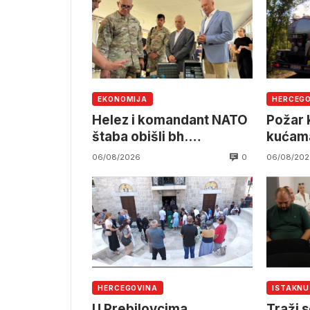
EKONOMIJA
HERCEG
Helez i komandant NATO
Požar k
štaba obišli bh.
kućama
namjensku industriju
pruzi,
0
06/08/2026
06/08/202
angažm
OSBiH
HERCEGOVINA
ISTAKN
U Prebilovcima
Traži s