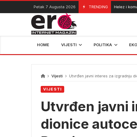
Skip
Petak 7 Augusta 2026
TRENDING
Helez i komanda
06/08/2026
to
content
HOME
VIJESTI
POLITIKA
EK
Vijesti
Utvrđen javni interes za izgradnju di
VIJESTI
Utvrđen javni 
dionice autoce