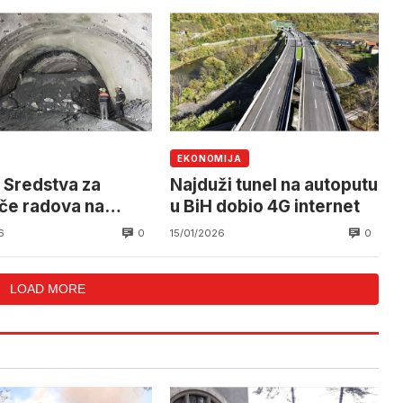
EKONOMIJA
: Sredstva za
Najduži tunel na autoputu
če radova na
u BiH dobio 4G internet
ru Vc operativna
0
0
6
15/01/2026
ja sedmice
LOAD MORE