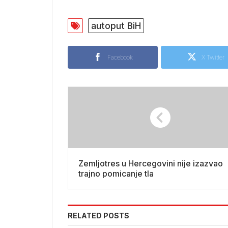
autoput BiH
Facebook
X Twitter
Zemljotres u Hercegovini nije izazvao
trajno pomicanje tla
RELATED POSTS