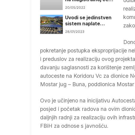
odlu
M17 u okviru
20/05/2022
real
izgradnje poddionice
komu
Uvodi se jedinstven
Počitelj – Zvirović
sistem naplate
zako
cestarine u FBiH i RS-
28/01/2023
u
Dono
pokretanje postupka eksproprijacije nek
i preduslov za realizaciju ovog projekt
davanju saglasnosti za korištenje zeml
autoceste na Koridoru Vc za dionice 
Mostar jug – Buna, poddionica Mostar 
Ovo je učinjeno na inicijativu Autoce
posjed i početak radova na ovim dio
daljnjih radnji za realizaciju ovih infr
FBiH za odnose s javnošću.