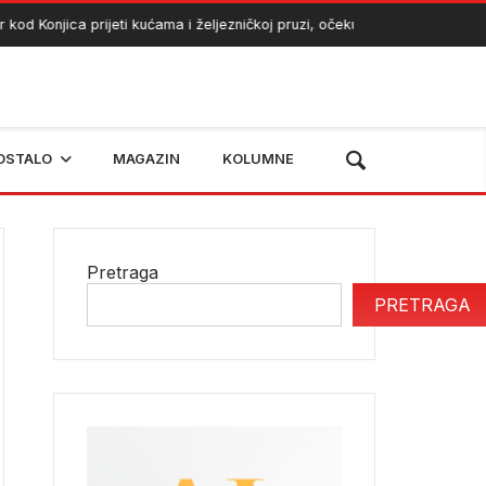
 Konjica prijeti kućama i željezničkoj pruzi, očekuje se angažman helik
OSTALO
MAGAZIN
KOLUMNE
Pretraga
PRETRAGA