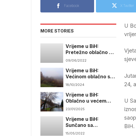
Facebook
X Twitter
U Bo
MORE STORIES
vrij
Vrijeme u BiH:
Vjet
Pretežno oblačno sa
kišom, pljuskovima i
sjev
09/06/2022
grmljavinom
Vrijeme u BiH:
Juta
Većinom oblačno sa
mjestimičnom kišom
24, 
18/10/2024
Vrijeme u BiH:
U Sa
Oblačno u većem
dijelu zemlje
izno
23/01/2025
saop
Vrijeme u BiH:
Sunčano sa
BiH.
temperaturama do
15/05/2022