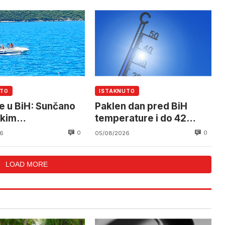
UTO
ISTAKNUTO
e u BiH: Sunčano
Paklen dan pred BiH
okim
temperature i do 42
raturama
stepena
0
0
6
05/08/2026
LOAD MORE