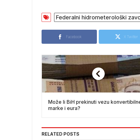
30 °C
Federalni hidrometerološki zav
Facebook
X Twitter
Može li BiH prekinuti vezu konvertibiln
marke i eura?
RELATED POSTS