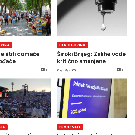
OVINA
HERCEGOVINA
je štiti domaće
Široki Brijeg: Zalihe vode
vođače
kritično smanjene
0
0
6
07/08/2026
IJA
EKONOMIJA