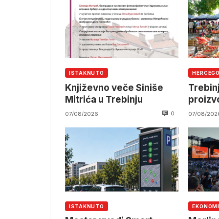
ISTAKNUTO
HERCEG
Književno veče Siniše
Trebin
Mitrića u Trebinju
proiz
0
07/08/2026
07/08/202
ISTAKNUTO
EKONOM