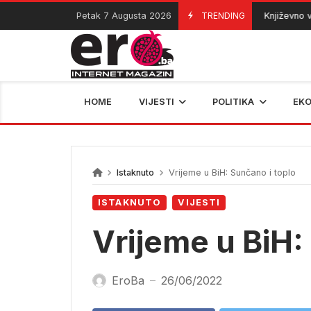
Skip
Petak 7 Augusta 2026
TRENDING
Književno veče
07/08/2026
to
content
HOME
VIJESTI
POLITIKA
EK
Istaknuto
Vrijeme u BiH: Sunčano i toplo
ISTAKNUTO
VIJESTI
Vrijeme u BiH:
EroBa
26/06/2022
—