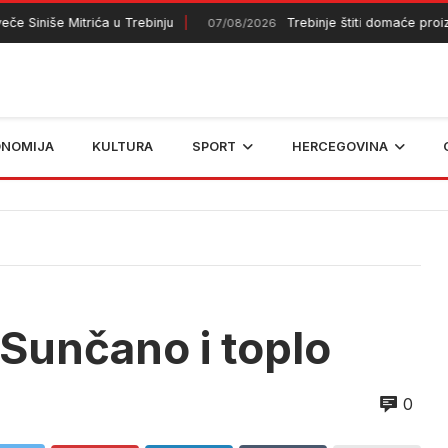
 Siniše Mitrića u Trebinju
Trebinje štiti domaće proizv
07/08/2026
ONOMIJA
KULTURA
SPORT
HERCEGOVINA
 Sunčano i toplo
0