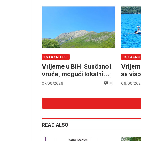
ISTAKNUTO
ISTAKN
Vrijeme u BiH: Sunčano i
Vrijem
vruće, mogući lokalni
sa vis
pljuskovi
tempe
0
07/08/2026
06/08/202
READ ALSO