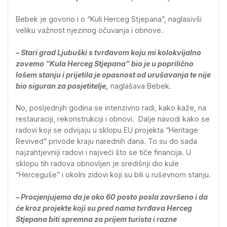
Bebek je govorio i o “Kuli Herceg Stjepana”, naglasivši
veliku važnost njezinog očuvanja i obnove.
– Stari grad Ljubuški s tvrđavom koju mi kolokvijalno
zovemo “Kula Herceg Stjepana” bio je u poprilično
lošem stanju i prijetila je opasnost od urušavanja te nije
bio siguran za posjetitelje,
naglašava Bebek.
No, posljednjih godina se intenzivno radi, kako kaže, na
restauraciji, rekonstrukciji i obnovi. Dalje navodi kako se
radovi koji se odvijaju u sklopu EU projekta “Heritage
Revived” privode kraju narednih dana. To su do sada
najzahtjevniji radovi i najveći što se tiče financija. U
sklopu tih radova obnovljen je središnji dio kule
“Herceguše” i okolni zidovi koji su bili u ruševnom stanju.
– Procjenjujemo da je oko 60 posto posla završeno i da
će kroz projekte koji su pred nama tvrđava Herceg
Stjepana biti spremna za prijem turista i razne