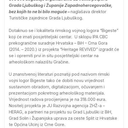
Grada Ljubuškog i Županije Zapadnohercegovačke,
bez kojih to ne bi bilo moguće –
naglašava direktor
Turističke zajednice Grada Ljubuškog.
Dotaknuo se i lokaliteta rimskog vojnog logora “Bigeste”
koji će imati posjetiteljski centar. U sklopu IPA CBC
prekogranične suradnje Hrvatska – BiH – Crna Gora
(2014. – 2020.) iz projekta “Heritage REVIVED” izgradit će
se i opremiti prvi in situ posjetiteljski centar na
arheološkom nalazištu Gračine.
U znanstvenoj literaturi poznatiji pod nazivom rimski
vojni logor Bigeste tako će dobiti novu vrijednost
sustavnom obradom, digitalizacijom, očuvanjem i
prezentacijom pokretnog arheološkog materijala.
Vrijednost radova procijenjena je na 318.000 eura.
Nositelj projekta je JU Razvojna agencija ZHŽ-a –
HERAG, a partneri na projektu su Grad Ljubuški iz BiH,
Grad Solin i Županijska uprava za ceste Split iz Hrvatske
te Općina Ulcinj iz Crne Gore.