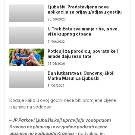
Ljubuški: Predstavljena nova
aplikacija za prijavu/odjavu gostiju
28/06/2023
U Trebižatu sve manje ribe, a sve
više krupnog otpada
21/09/2022
Poticaji za porodicu, povratnike i
mlade daju rezultate
26/01/2026
Dan lutkarstva u Osnovnoj školi
Marka Marulića Ljubuški
31/03/2022
Dodaje kako u ovoj godini neće biti promjene cijene
ulaznice na vodopad.
– JP Parkovi Ljubuški koji upravljaju vodopadom
Kravica ne planiraju ove godine podizati cijene
ulaznica na vodopadu Kravica –
podvukao je.