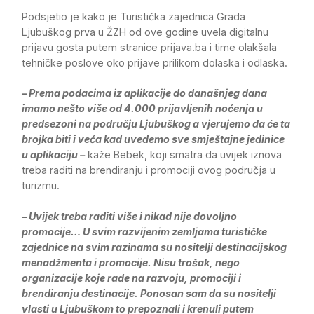
Podsjetio je kako je Turistička zajednica Grada
Ljubuškog prva u ŽZH od ove godine uvela digitalnu
prijavu gosta putem stranice prijava.ba i time olakšala
tehničke poslove oko prijave prilikom dolaska i odlaska.
– Prema podacima iz aplikacije do današnjeg dana
imamo nešto više od 4.000 prijavljenih noćenja u
predsezoni na području Ljubuškog a vjerujemo da će ta
brojka biti i veća kad uvedemo sve smještajne jedinice
u aplikaciju –
kaže Bebek, koji smatra da uvijek iznova
treba raditi na brendiranju i promociji ovog područja u
turizmu.
– Uvijek treba raditi više i nikad nije dovoljno
promocije… U svim razvijenim zemljama turističke
zajednice na svim razinama su nositelji destinacijskog
menadžmenta i promocije. Nisu trošak, nego
organizacije koje rade na razvoju, promociji i
brendiranju destinacije. Ponosan sam da su nositelji
vlasti u Ljubuškom to prepoznali i krenuli putem