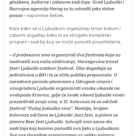
glazbene, kulturne i zabavne sadržaje. Grad Ljubuški i
Razvojna agencija Herag su tu odradili jako dobar
posao –
napominje Bebek.
Kaže kako se u Ljubuškom organiziraju brojni kulturni i
zabavni događaju kako bi se obogatio kompletan
program i sadržaj koji se može ponuditi posjetiteljima.
– U predsezoni smo organizirali dva festivala koja su
nadmašili sva naša očekivanja, Hercegovina travel
fest i Ljubuški outdoor festival. Oba događaja su
jedinstvena u BiH i to je očito publika prepoznala. U
narednom periodu planiramo s Udrugom vinara i
vinogradara Ljubuški organizirati vinske vikende na
vodopadu Kravica, gdje će svaki vikend ljubuški vinari
prezentirati svoja vina, a 12. kolovoza će se održati
festival “Kušaj ljubuška vina”. Nadalje, krajem
kolovoza održava se Ljubuški Jazz fest, a potom se
planira Beer fest Ljubuški. Izdvojili smo samo dio
sadržaja koji kanimo ponuditi ovo ljeto u Ljubuškom.
Sve ove događaje organiziramo uz veliku potporu