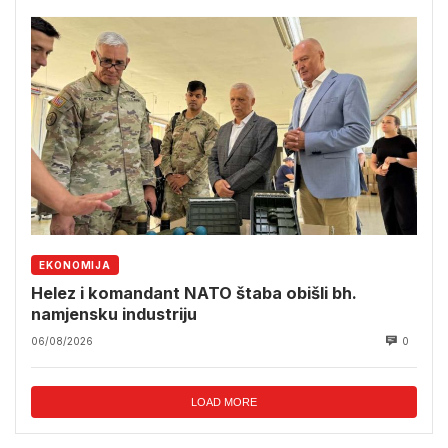
EKONOMIJA
Helez i komandant NATO štaba obišli bh.
namjensku industriju
06/08/2026
0
LOAD MORE