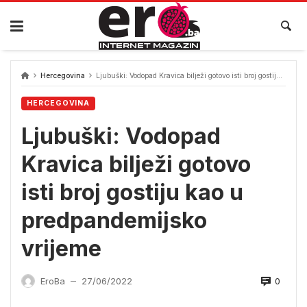
Skip
to
content
Hercegovina
Ljubuški: Vodopad Kravica bilježi gotovo isti broj gostiju kao u predpandemijsko vrijeme
HERCEGOVINA
Ljubuški: Vodopad
Kravica bilježi gotovo
isti broj gostiju kao u
predpandemijsko
vrijeme
0
EroBa
27/06/2022
—