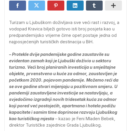
Turizam u Ljubuškom doživljava sve veći rast i razvoj, a
vodopad Kravica bilježi gotovo isti broj posjeta kao u
predpandemijsko vrijeme čime opet postaje jedna od
najposjećenijih turističkih destinacija u BiH.
– Protekle dvije pandemijske godine zaustavile su
evidentan zamah koji je Ljubuški doživio u sektoru
turizma. Veći broj planiranih investicija u smještajne
objekte, prvenstveno u kuće za odmor, zaustavljen je
početkom 2020. pojavom pandemije. Možemo reći da
se ove godine stvari mijenjaju u pozitivnom smjeru. U
pandemiji zaustavljene investicije se nastavljaju, a
svjedočimo izgradnji novih tridesetak kuća za odmor
koji pored već postojećih, apartmana i hotela podižu
kapacitete i samim time doprinose razvoju Ljubuškog
kao turističkog mjesta
– kazao je Feni Mladen Bebek,
direktor Turističke zajednice Grada Ljubuškog.