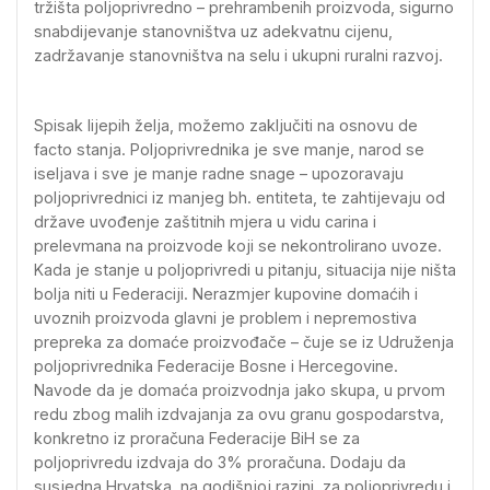
tržišta poljoprivredno – prehrambenih proizvoda, sigurno
snabdijevanje stanovništva uz adekvatnu cijenu,
zadržavanje stanovništva na selu i ukupni ruralni razvoj.
Spisak lijepih želja, možemo zaključiti na osnovu de
facto stanja. Poljoprivrednika je sve manje, narod se
iseljava i sve je manje radne snage – upozoravaju
poljoprivrednici iz manjeg bh. entiteta, te zahtijevaju od
države uvođenje zaštitnih mjera u vidu carina i
prelevmana na proizvode koji se nekontrolirano uvoze.
Kada je stanje u poljoprivredi u pitanju, situacija nije ništa
bolja niti u Federaciji. Nerazmjer kupovine domaćih i
uvoznih proizvoda glavni je problem i nepremostiva
prepreka za domaće proizvođače – čuje se iz Udruženja
poljoprivrednika Federacije Bosne i Hercegovine.
Navode da je domaća proizvodnja jako skupa, u prvom
redu zbog malih izdvajanja za ovu granu gospodarstva,
konkretno iz proračuna Federacije BiH se za
poljoprivredu izdvaja do 3% proračuna. Dodaju da
susjedna Hrvatska, na godišnjoj razini, za poljoprivredu i