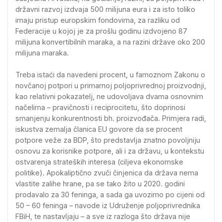
državni razvoj izdvaja 500 milijuna eura i za isto toliko
imaju pristup europskim fondovima, za razliku od
Federacije u kojoj je za prošlu godinu izdvojeno 87
milijuna konvertibilnih maraka, a na razini države oko 200
milijuna maraka.
Treba istaći da navedeni procent, u famoznom Zakonu o
novčanoj potpori u primarnoj poljoprivrednoj proizvodnji,
kao relativni pokazatelj, ne udovoljava dvama osnovnim
načelima – pravičnosti i reciprocitetu, što doprinosi
smanjenju konkurentnosti bh. proizvođača. Primjera radi,
iskustva zemalja članica EU govore da se procent
potpore veže za BDP, što predstavlja znatno povoljniju
osnovu za korisnike potpore, ali i za državu, u kontekstu
ostvarenja strateških interesa (ciljeva ekonomske
politike). Apokaliptično zvuči činjenica da država nema
vlastite zalihe hrane, pa se tako žito u 2020. godini
prodavalo za 30 feninga, a sada ga uvozimo po cijeni od
50 – 60 feninga – navode iz Udruženje poljoprivrednika
FBiH, te nastavljaju – a sve iz razloga što država nije