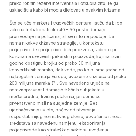
preko robnih rezervi intervenirala i otkupila žito, te ga
uskladištila kako bi mogla djelovati u ovakvim krizama.
Što se tiče marketa i trgovačkih centara, ističu da bi po
zakonu trebali imati oko 40 – 50 posto domaće
proizvodnje na policama, ali se ni to ne poštuje. Da
nema nikakve državne strategije, u kontekstu
poljoprivrede i poljoprivrednih proizvoda, vidimo i po
količinama uvezenih pekarskih proizvoda, koji na razini
godine dostignu brojku od preko 30 milijuna
konvertibilnih maraka, dok vode, po kojoj smo jedna od
najbogatijih zemalja Europe, uvezemo u iznosu od preko
200 milijuna maraka (?). Sve navedeno utječe na
neravnopravnost domaćih tržišnih subjekata u
međunarodnoj tržišnoj utakmici, pri čemu se
prvenstveno misli na susjedne zemlje. Bez
ujednačavanja uvjeta, počev od stvaranja
respektabilnijeg normativnog okvira, povećanja iznosa
sredstava za navedenu namjenu, eksponiranja
poljoprivrede kao strateškog sektora, uvođenja