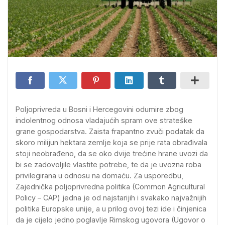
Poljoprivreda u Bosni i Hercegovini odumire zbog
indolentnog odnosa vladajućih spram ove strateške
grane gospodarstva. Zaista frapantno zvuči podatak da
skoro milijun hektara zemlje koja se prije rata obrađivala
stoji neobrađeno, da se oko dvije trećine hrane uvozi da
bi se zadovoljile vlastite potrebe, te da je uvozna roba
privilegirana u odnosu na domaću. Za usporedbu,
Zajednička poljoprivredna politika (Common Agricultural
Policy – CAP) jedna je od najstarijih i svakako najvažnijih
politika Europske unije, a u prilog ovoj tezi ide i činjenica
da je cijelo jedno poglavlje Rimskog ugovora (Ugovor o