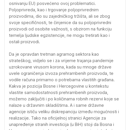
osnivanju EU) posvećeno ovoj problematici.
Poljoprivreda, kao i trgovanje poljoprivrednim
proizvodima, dio su zajedničkog tržišta, ali se zbog
svoje specifičnosti, te činjenice da su poljoprivredni
proizvodi od osobite važnosti, s obzirom na funkciju
temelja ljudske egzistencije, ne mogu tretirati kao i
ostali proizvodi.
Da je opravdan tretman agrarnog sektora kao
strateškog, vidjelo se i za vrijeme trajanja pandemije
uzrokovane virusom korona, kada su mnoge države
uvele ograničenja izvoza prehrambenih proizvoda, te
vodile računa primarno o potrebama vlastitih građana.
Kakva je pozicija Bosne i Hercegovine u kontekstu
vlastite samodostatnosti prehrambenih proizvoda,
možemo zaključiti i po količinama robnih rezervi koje se
nalaze u državnim skladištima. A i same državne
agencije ističu veliku diskrepanciju između mogućnosti i
realizacije. Tako na oficijelnoj stranici Agencije za
unapređenje stranih investicija (u BiH) stoji da Bosna i