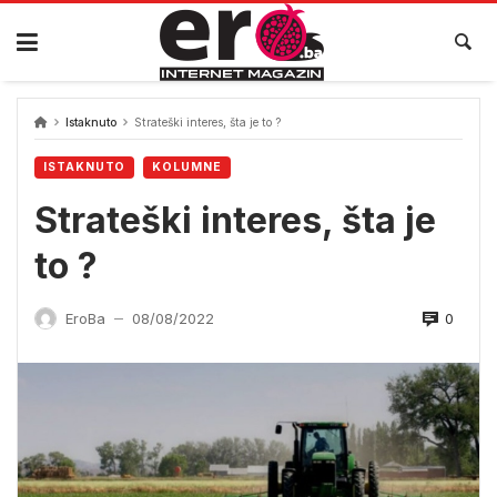
Skip
to
content
Istaknuto
Strateški interes, šta je to ?
ISTAKNUTO
KOLUMNE
Strateški interes, šta je
to ?
0
EroBa
08/08/2022
—