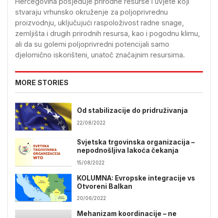
Hercegovina posjeduje prirodne resurse i uvjete koji
stvaraju vrhunsko okruženje za poljoprivrednu
proizvodnju, uključujući raspoloživost radne snage,
zemljišta i drugih prirodnih resursa, kao i pogodnu klimu,
ali da su golemi poljoprivredni potencijali samo
djelomično iskorišteni, unatoč značajnim resursima.
MORE STORIES
Od stabilizacije do pridruživanja
22/08/2022
Svjetska trgovinska organizacija –
nepodnošljiva lakoća čekanja
15/08/2022
KOLUMNA: Evropske integracije vs
Otvoreni Balkan
20/06/2022
Mehanizam koordinacije – ne