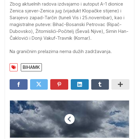
Zbog aktuelnih radova izdvajamo i autoput A-1 dionice
Zenica sjever-Zenica jug (vijadukt Klopačke stijene) i
Sarajevo zapad-Tarčin (tuneli Vis i 25.novembar), kao i
magistralne puteve: Bihać-Bosanski Petrovac (Ripač-
Dubovsko), Žitomislići-Počitelj (Ševaš Njive), Simin Han-
Čaklovići i Donji Vakuf-Travnik (Komar).
Na graničnim prelazima nema dužih zadržavanja.
BIHAMK