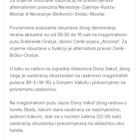
Za vrijeme obustave saobraćaj se preusmjerava
alternativnim pravcima Nevesinje-Zijemlje-Ruišta-
Mostar ili Nevesinje-Berkovići-Stolac-Mostar.
Povremene polusatne obustave zbog deminiranja
terena aktuelne su od 08:30 do 16 sati na magistralnom
putu Srebrenik-Orašje, dionici Cerik-pijaca „Arizona“. Za
vrijeme obustave u funkciji je alternativni pravac Cerik-
Brčko-Orašje.
U toku su radovi na izgradnji obilaznice Donji Vakuf, zbog
čega je saobraćaj obustavljen na raskrsnici magistralnih
puteva (M-5 i M-16) u Donjem Vakufu i preusmjeren na
privremenu obilaznicu.
Na magistralnom putu Jajce-Donji Vakuf zbog radova u
tunelu Skela, tokom dana saobraća se naizmjenično,
jednom trakom, dok se u noćnim satima (22-06 sati)
saobraćaj obustavlja i preusmjerava na obilaznicu oko
tunela.