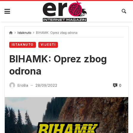
Skip
to
content
Istaknuto
BIHAMK: Oprez zbog odrona
ISTAKNUTO
VIJESTI
BIHAMK: Oprez zbog
odrona
0
EroBa
28/09/2022
—