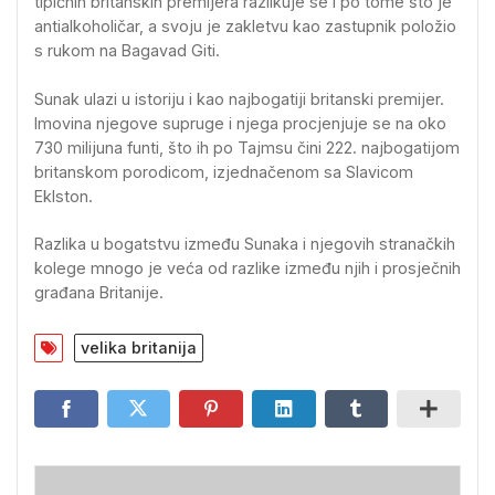
tipičnih britanskih premijera razlikuje se i po tome što je
antialkoholičar, a svoju je zakletvu kao zastupnik položio
s rukom na Bagavad Giti.
Sunak ulazi u istoriju i kao najbogatiji britanski premijer.
Imovina njegove supruge i njega procjenjuje se na oko
730 milijuna funti, što ih po Tajmsu čini 222. najbogatijom
britanskom porodicom, izjednačenom sa Slavicom
Eklston.
Razlika u bogatstvu između Sunaka i njegovih stranačkih
kolege mnogo je veća od razlike između njih i prosječnih
građana Britanije.
velika britanija