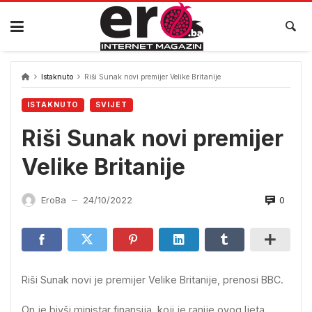
Skip
to
content
Istaknuto
Riši Sunak novi premijer Velike Britanije
ISTAKNUTO
SVIJET
Riši Sunak novi premijer
Velike Britanije
0
EroBa
24/10/2022
—
Riši Sunak novi je premijer Velike Britanije, prenosi BBC.
On je bivši ministar finansija, koji je ranije ovog ljeta