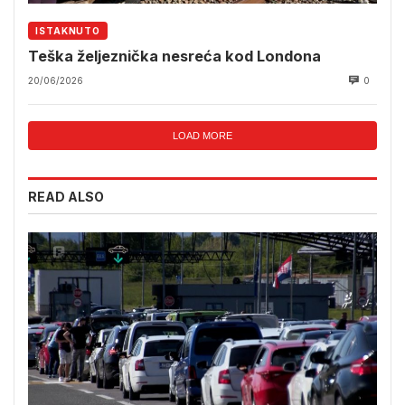
ISTAKNUTO
Teška željeznička nesreća kod Londona
20/06/2026
0
LOAD MORE
READ ALSO