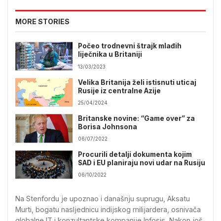
MORE STORIES
Počeo trodnevni štrajk mlađih
liječnika u Britaniji
13/03/2023
Velika Britanija želi istisnuti uticaj
Rusije iz centralne Azije
25/04/2024
Britanske novine: “Game over” za
Borisa Johnsona
06/07/2022
Procurili detalji dokumenta kojim
SAD i EU planiraju novi udar na Rusiju
06/10/2022
Na Stenfordu je upoznao i današnju suprugu, Aksatu
Murti, bogatu nasljednicu indijskog milijardera, osnivača
globalne IT i konzultantske kompanije Infosis. Nakon još