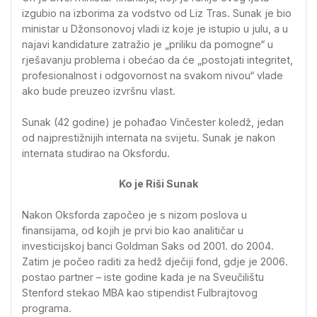
izgubio na izborima za vodstvo od Liz Tras. Sunak je bio
ministar u Džonsonovoj vladi iz koje je istupio u julu, a u
najavi kandidature zatražio je „priliku da pomogne“ u
rješavanju problema i obećao da će „postojati integritet,
profesionalnost i odgovornost na svakom nivou“ vlade
ako bude preuzeo izvršnu vlast.
Sunak (42 godine) je pohađao Vinčester koledž, jedan
od najprestižnijih internata na svijetu. Sunak je nakon
internata studirao na Oksfordu.
Ko je Riši Sunak
Nakon Oksforda započeo je s nizom poslova u
finansijama, od kojih je prvi bio kao analitičar u
investicijskoj banci Goldman Saks od 2001. do 2004.
Zatim je počeo raditi za hedž dječiji fond, gdje je 2006.
postao partner – iste godine kada je na Sveučilištu
Stenford stekao MBA kao stipendist Fulbrajtovog
programa.