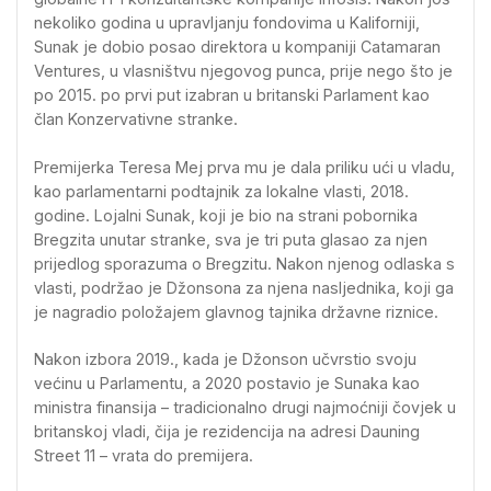
nekoliko godina u upravljanju fondovima u Kaliforniji,
Sunak je dobio posao direktora u kompaniji Catamaran
Ventures, u vlasništvu njegovog punca, prije nego što je
po 2015. po prvi put izabran u britanski Parlament kao
član Konzervativne stranke.
Premijerka Teresa Mej prva mu je dala priliku ući u vladu,
kao parlamentarni podtajnik za lokalne vlasti, 2018.
godine. Lojalni Sunak, koji je bio na strani pobornika
Bregzita unutar stranke, sva je tri puta glasao za njen
prijedlog sporazuma o Bregzitu. Nakon njenog odlaska s
vlasti, podržao je Džonsona za njena nasljednika, koji ga
je nagradio položajem glavnog tajnika državne riznice.
Nakon izbora 2019., kada je Džonson učvrstio svoju
većinu u Parlamentu, a 2020 postavio je Sunaka kao
ministra finansija – tradicionalno drugi najmoćniji čovjek u
britanskoj vladi, čija je rezidencija na adresi Dauning
Street 11 – vrata do premijera.