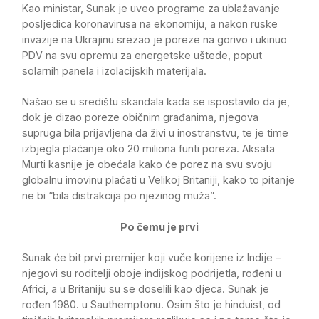
Kao ministar, Sunak je uveo programe za ublažavanje
posljedica koronavirusa na ekonomiju, a nakon ruske
invazije na Ukrajinu srezao je poreze na gorivo i ukinuo
PDV na svu opremu za energetske uštede, poput
solarnih panela i izolacijskih materijala.
Našao se u središtu skandala kada se ispostavilo da je,
dok je dizao poreze običnim građanima, njegova
supruga bila prijavljena da živi u inostranstvu, te je time
izbjegla plaćanje oko 20 miliona funti poreza. Aksata
Murti kasnije je obećala kako će porez na svu svoju
globalnu imovinu plaćati u Velikoj Britaniji, kako to pitanje
ne bi “bila distrakcija po njezinog muža”.
Po čemu je prvi
Sunak će bit prvi premijer koji vuče korijene iz Indije –
njegovi su roditelji oboje indijskog podrijetla, rođeni u
Africi, a u Britaniju su se doselili kao djeca. Sunak je
rođen 1980. u Sauthemptonu. Osim što je hinduist, od