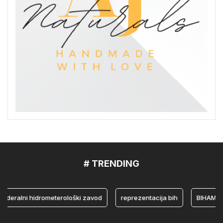
# TRENDING
alni hidrometerološki zavod
reprezentacija bih
BIHAMK