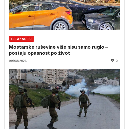
ISTAKNUTO
Mostarske ruševine više nisu samo ruglo –
postaju opasnost po život
09/08/2026
0