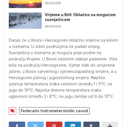
19/03/2025
Vrijeme u BiH: Oblačno sa mogućom
susnježicom
26/01/2023
Danas će u Bosni i Hercegovini oblačno vrijeme sa kišom
u nizinama. U višim područjima će padati snijeg.
Susnježica u nizinama je moguća prije podne na
području Krajine. U Bosni većinom slabije padavine. Više
kiše na području Hercegovine. Vjetar slab do umjerene
jačine, u Bosni sjevernog i sjeverozapadnog smjera, a u
Hercegovini južnog i jugoistočnog smjera. Najniža
jutarnja temperatura zraka većinom između 1 i 5°C, na
jugu do 10°C. Najviša dnevna temperatura zraka
uglavnom između 3 i 8°C, na jugu zemlje od 9 do 13°C.
Federalni hidrometerološki zavod