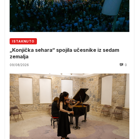
ISTAKNUTO
„Konjička sehara“ spojila učesnike iz sedam
zemalja
09/08/2026
0