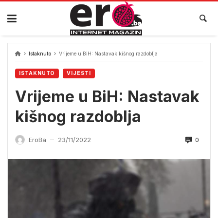
Skip
to
content
Istaknuto
Vrijeme u BiH: Nastavak kišnog razdoblja
ISTAKNUTO
VIJESTI
Vrijeme u BiH: Nastavak
kišnog razdoblja
0
EroBa
23/11/2022
—