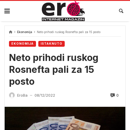
Skip
to
content
Ekonomija
Neto prihodi ruskog Rosnefta pali za 15 posto
EKONOMIJA
ISTAKNUTO
Neto prihodi ruskog
Rosnefta pali za 15
posto
0
EroBa
08/12/2022
—