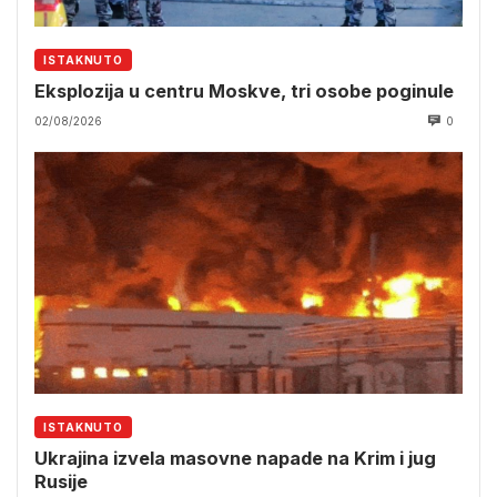
ISTAKNUTO
Eksplozija u centru Moskve, tri osobe poginule
02/08/2026
0
ISTAKNUTO
Ukrajina izvela masovne napade na Krim i jug
Rusije