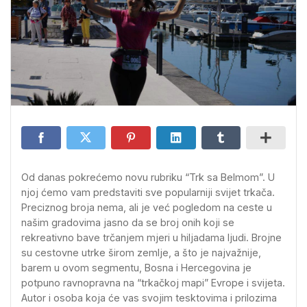
Od danas pokrećemo novu rubriku “Trk sa Belmom”. U
njoj ćemo vam predstaviti sve popularniji svijet trkača.
Preciznog broja nema, ali je već pogledom na ceste u
našim gradovima jasno da se broj onih koji se
rekreativno bave trčanjem mjeri u hiljadama ljudi. Brojne
su cestovne utrke širom zemlje, a što je najvažnije,
barem u ovom segmentu, Bosna i Hercegovina je
potpuno ravnopravna na “trkačkoj mapi” Evrope i svijeta.
Autor i osoba koja će vas svojim tesktovima i prilozima