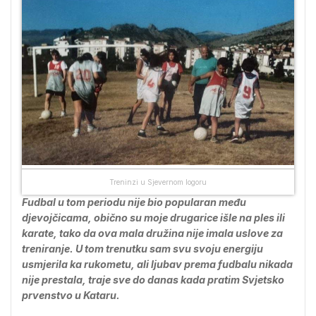
Treninzi u Sjevernom logoru
Fudbal u tom periodu nije bio popularan među
djevojčicama, obično su moje drugarice išle na ples ili
karate, tako da ova mala družina nije imala uslove za
treniranje. U tom trenutku sam svu svoju energiju
usmjerila ka rukometu, ali ljubav prema fudbalu nikada
nije prestala, traje sve do danas kada pratim Svjetsko
prvenstvo u Kataru.