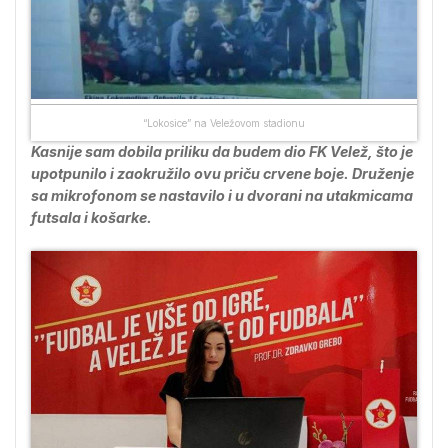
“Lokosice” na Veležovom stadionu
Kasnije sam dobila priliku da budem dio FK Velež, što je
upotpunilo i zaokružilo ovu priču crvene boje. Druženje
sa mikrofonom se nastavilo i u dvorani na utakmicama
futsala i košarke.