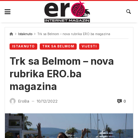
Skip
to
content
Istaknuto
Trk sa Belmom – nova rubrika ERO.ba magazina
ISTAKNUTO
TRK SA BELMOM
VIJESTI
Trk sa Belmom – nova
rubrika ERO.ba
magazina
0
EroBa
10/12/2022
—