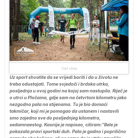
Trail utrka
Uz sport shvatite da se vrijedi boriti i da u životu ne
treba odustajati. Tome svjedoči i brdska utrka,
posljednja u ovoj godini na kojoj sam nastupila. Riječ je
o utrci u Pločama, gdje sam na četvrtom kilometru jako
nezgodno pala na stijenama. Tu je bio domaći
takmičar, koji mi je pomogao da ustanem i nastavili
smo zajedno sve do posljednjeg kilometra,
sedamnaestog. Kasnije je napisao, citiram:“Bele je
pokazala pravi sportski duh. Pala je gadno i poprilično