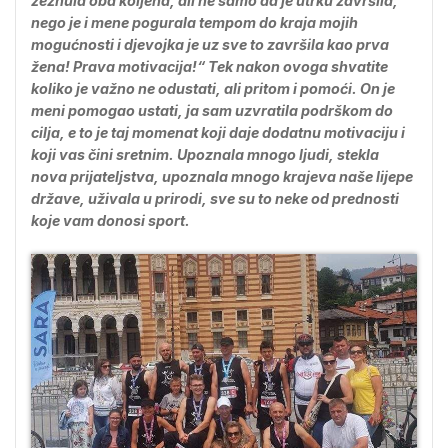
zeznula oba koljena, ali ne samo da je utrku završila,
nego je i mene pogurala tempom do kraja mojih
mogućnosti i djevojka je uz sve to završila kao prva
žena! Prava motivacija!“ Tek nakon ovoga shvatite
koliko je važno ne odustati, ali pritom i pomoći. On je
meni pomogao ustati, ja sam uzvratila podrškom do
cilja, e to je taj momenat koji daje dodatnu motivaciju i
koji vas čini sretnim. Upoznala mnogo ljudi, stekla
nova prijateljstva, upoznala mnogo krajeva naše lijepe
države, uživala u prirodi, sve su to neke od prednosti
koje vam donosi sport.