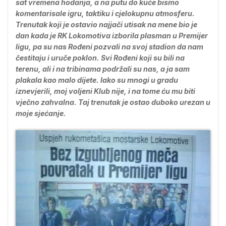
sat vremena hodanja, a na putu do kuće bismo
komentarisale igru, taktiku i cjelokupnu atmosferu.
Trenutak koji je ostavio najjači utisak na mene bio je
dan kada je RK Lokomotiva izborila plasman u Premijer
ligu, pa su nas Rođeni pozvali na svoj stadion da nam
čestitaju i uruče poklon. Svi Rođeni koji su bili na
terenu, ali i na tribinama podržali su nas, a ja sam
plakala kao malo dijete. Iako su mnogi u gradu
iznevjerili, moj voljeni Klub nije, i na tome ću mu biti
vječno zahvalna. Taj trenutak je ostao duboko urezan u
moje sjećanje.