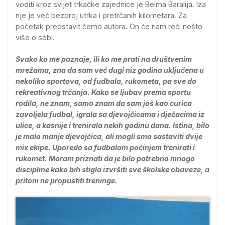
voditi kroz svijet trkačke zajednice je Belma Baralija. Iza
nje je već bezbroj utrka i pretrčanih kilometara. Za
početak predstavit ćemo autora. On će nam reći nešto
više o sebi.
Svako ko me poznaje, ili ko me prati na društvenim
mrežama, zna da sam već dugi niz godina uključena u
nekoliko sportova, od fudbala, rukometa, pa sve do
rekreativnog trčanja. Kako se ljubav prema sportu
rodila, ne znam, samo znam da sam još kao curica
zavoljela fudbal, igrala sa djevojčicama i dječacima iz
ulice, a kasnije i trenirala nekih godinu dana. Istina, bilo
je malo manje djevojčica, ali mogli smo sastaviti dvije
mix ekipe. Uporedo sa fudbalom počinjem trenirati i
rukomet. Moram priznati da je bilo potrebno mnogo
discipline kako bih stigla izvršiti sve školske obaveze, a
pritom ne propustiti treninge.