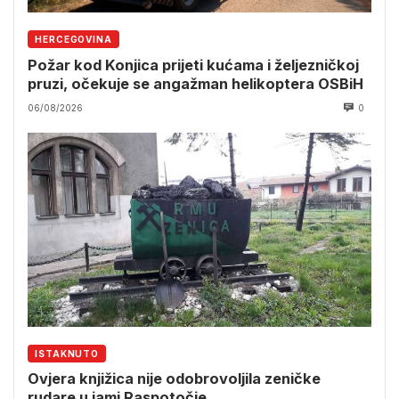
HERCEGOVINA
Požar kod Konjica prijeti kućama i željezničkoj
pruzi, očekuje se angažman helikoptera OSBiH
06/08/2026
0
ISTAKNUTO
Ovjera knjižica nije odobrovoljila zeničke
rudare u jami Raspotočje