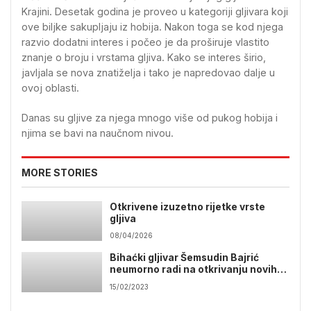
Krajini. Desetak godina je proveo u kategoriji gljivara koji
ove biljke sakupljaju iz hobija. Nakon toga se kod njega
razvio dodatni interes i počeo je da proširuje vlastito
znanje o broju i vrstama gljiva. Kako se interes širio,
javljala se nova znatiželja i tako je napredovao dalje u
ovoj oblasti.
Danas su gljive za njega mnogo više od pukog hobija i
njima se bavi na naučnom nivou.
MORE STORIES
Otkrivene izuzetno rijetke vrste
gljiva
08/04/2026
Bihaćki gljivar Šemsudin Bajrić
neumorno radi na otkrivanju novih
vrsta
15/02/2023