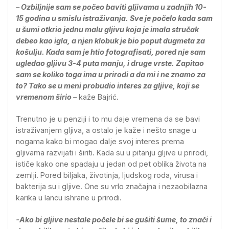
– Ozbiljnije sam se počeo baviti gljivama u zadnjih 10-
15 godina u smislu istraživanja. Sve je počelo kada sam
u šumi otkrio jednu malu gljivu koja je imala stručak
debeo kao igla, a njen klobuk je bio poput dugmeta za
košulju. Kada sam je htio fotografisati, pored nje sam
ugledao gljivu 3-4 puta manju, i druge vrste. Zapitao
sam se koliko toga ima u prirodi a da mi i ne znamo za
to? Tako se u meni probudio interes za gljive, koji se
vremenom širio –
kaže Bajrić.
Trenutno je u penziji i to mu daje vremena da se bavi
istraživanjem gljiva, a ostalo je kaže i nešto snage u
nogama kako bi mogao dalje svoj interes prema
gljivama razvijati i širiti. Kada su u pitanju gljive u prirodi,
ističe kako one spadaju u jedan od pet oblika života na
zemlji. Pored biljaka, životinja, ljudskog roda, virusa i
bakterija su i gljive. One su vrlo značajna i nezaobilazna
karika u lancu ishrane u prirodi.
-Ako bi gljive nestale počele bi se gušiti šume, to znači i