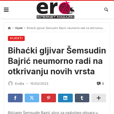
Skip
to
content
Vijesti
Bihaćki gljivar Šemsudin Bajrić neumorno radi na otkrivanju novih vrsta
VIJESTI
Bihaćki gljivar Šemsudin
Bajrić neumorno radi na
otkrivanju novih vrsta
0
EroBa
15/02/2023
—
Bišćanin Šemsudin Bajrić slovi za najboljeg gljivara u