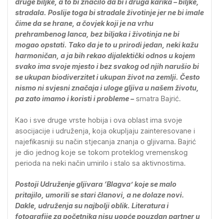
druge biljke, a to bi značilo da bi i druga karika – biljke,
stradala. Poslije toga bi stradale životinje jer ne bi imale
čime da se hrane, a čovjek koji je na vrhu
prehrambenog lanca, bez biljaka i životinja ne bi
mogao opstati. Tako da je to u prirodi jedan, neki kažu
harmoničan, a ja bih rekao dijalektički odnos u kojem
svako ima svoje mjesto i bez svakog od njih narušio bi
se ukupan biodiverzitet i ukupan život na zemlji. Često
nismo ni svjesni značaja i uloge gljiva u našem životu,
pa zato imamo i koristi i probleme –
smatra Bajrić.
Kao i sve druge vrste hobija i ova oblast ima svoje
asocijacije i udruženja, koja okupljaju zainteresovane i
najefikasniji su način stjecanja znanja o gljivama. Bajrić
je dio jednog koje se tokom proteklog vremenskog
perioda na neki način umirilo i stalo sa aktivnostima.
Postoji Udruženje gljivara ‘Blagva’ koje se malo
pritajilo, umorili se stari članovi, a ne dolaze novi.
Dakle, udruženja su najbolji oblik. Literatura i
fotografije za početnika nisu uopće pouzdan partner u