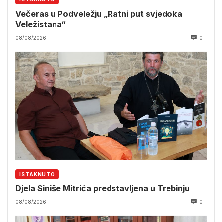
Večeras u Podveležju „Ratni put svjedoka
Veležistana“
08/08/2026
0
ISTAKNUTO
Djela Siniše Mitrića predstavljena u Trebinju
08/08/2026
0