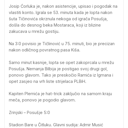
Josip Ćorluka je, nakon asistencije, upisao i pogodak na
vlastiti konto. Igrala se 53. minuta kada je lopta nakon
šuta Tičinovića okrznula nekoga od igrača Posušja,
došla do desnog beka Mostaraca, koji iz blizine
zakucava u mrežu gostiju.
Na 3:0 povisio je Tičlinović u 75. minuti, bio je precizan
nakon odličnog povratnog pasa Kiša.
Samo minut kasnije, lopta se opet zakoprcala u mrežu
Posušja. Nemanja Bilbija je postigao svoj drugi gol,
ponovo glavom. Tako je preskočio Ramića iz Igmana i
opet zasjeo na vrh liste strijelaca PLBiH.
Kapiten Plemića je hat-trick zaključio na samom kraju
meča, ponovo je pogodio glavom.
Zrinjski – Posušje 5:0
Stadion Bare u Čitluku. Glavni sudija: Admir Musić