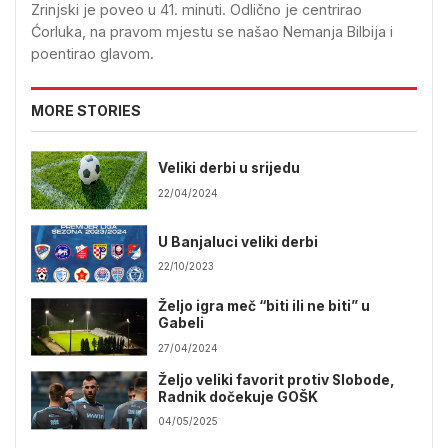
Zrinjski je poveo u 41. minuti. Odlično je centrirao
Ćorluka, na pravom mjestu se našao Nemanja Bilbija i
poentirao glavom.
MORE STORIES
Veliki derbi u srijedu
22/04/2024
U Banjaluci veliki derbi
22/10/2023
Željo igra meč “biti ili ne biti” u
Gabeli
27/04/2024
Željo veliki favorit protiv Slobode,
Radnik dočekuje GOŠK
04/05/2025