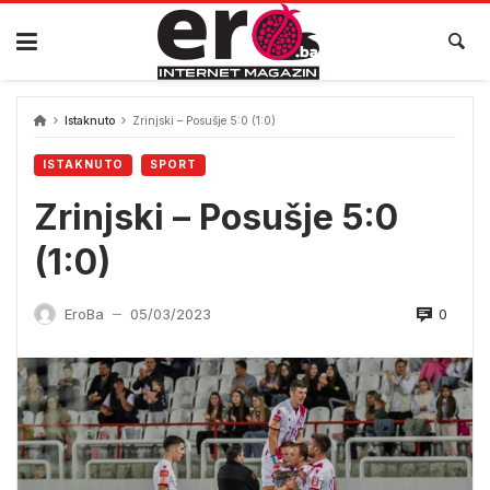
Skip
to
content
Istaknuto
Zrinjski – Posušje 5:0 (1:0)
ISTAKNUTO
SPORT
Zrinjski – Posušje 5:0
(1:0)
0
EroBa
05/03/2023
—