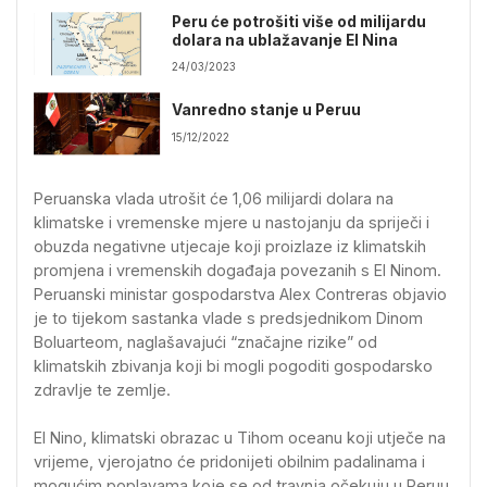
Peru će potrošiti više od milijardu
dolara na ublažavanje El Nina
24/03/2023
Vanredno stanje u Peruu
15/12/2022
Peruanska vlada utrošit će 1,06 milijardi dolara na
klimatske i vremenske mjere u nastojanju da spriječi i
obuzda negativne utjecaje koji proizlaze iz klimatskih
promjena i vremenskih događaja povezanih s El Ninom.
Peruanski ministar gospodarstva Alex Contreras objavio
je to tijekom sastanka vlade s predsjednikom Dinom
Boluarteom, naglašavajući “značajne rizike” od
klimatskih zbivanja koji bi mogli pogoditi gospodarsko
zdravlje te zemlje.
El Nino, klimatski obrazac u Tihom oceanu koji utječe na
vrijeme, vjerojatno će pridonijeti obilnim padalinama i
mogućim poplavama koje se od travnja očekuju u Peruu.