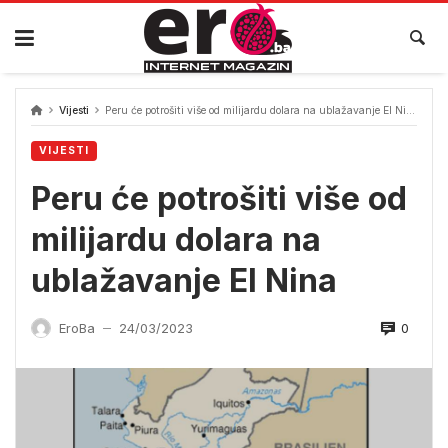
Skip
to
content
Vijesti
Peru će potrošiti više od milijardu dolara na ublažavanje El Nina
VIJESTI
Peru će potrošiti više od
milijardu dolara na
ublažavanje El Nina
0
EroBa
24/03/2023
—