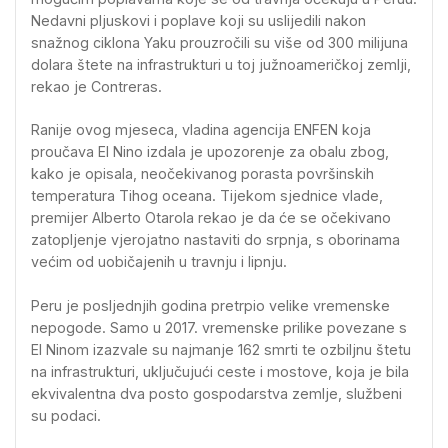
Nedavni pljuskovi i poplave koji su uslijedili nakon
snažnog ciklona Yaku prouzročili su više od 300 milijuna
dolara štete na infrastrukturi u toj južnoameričkoj zemlji,
rekao je Contreras.
Ranije ovog mjeseca, vladina agencija ENFEN koja
proučava El Nino izdala je upozorenje za obalu zbog,
kako je opisala, neočekivanog porasta površinskih
temperatura Tihog oceana. Tijekom sjednice vlade,
premijer Alberto Otarola rekao je da će se očekivano
zatopljenje vjerojatno nastaviti do srpnja, s oborinama
većim od uobičajenih u travnju i lipnju.
Peru je posljednjih godina pretrpio velike vremenske
nepogode. Samo u 2017. vremenske prilike povezane s
El Ninom izazvale su najmanje 162 smrti te ozbiljnu štetu
na infrastrukturi, uključujući ceste i mostove, koja je bila
ekvivalentna dva posto gospodarstva zemlje, službeni
su podaci.