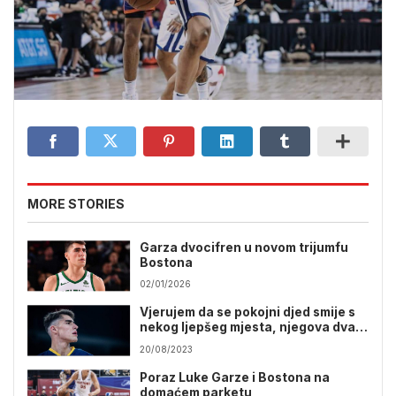
MORE STORIES
Garza dvocifren u novom trijumfu
Bostona
02/01/2026
Vjerujem da se pokojni djed smije s
nekog ljepšeg mjesta, njegova dva
unuka nose dres BiH
20/08/2023
Poraz Luke Garze i Bostona na
domaćem parketu