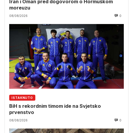
Iran i Oman pred dogovorom o Hormuškom
moreuzu
08/08/2026
0
ISTAKNUTO
BiH s rekordnim timom ide na Svjetsko
prvenstvo
08/08/2026
0