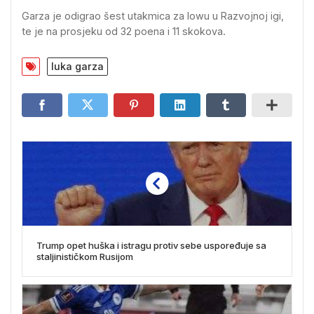
Garza je odigrao šest utakmica za Iowu u Razvojnoj igi,
te je na prosjeku od 32 poena i 11 skokova.
luka garza
Trump opet huška i istragu protiv sebe uspoređuje sa
staljinističkom Rusijom