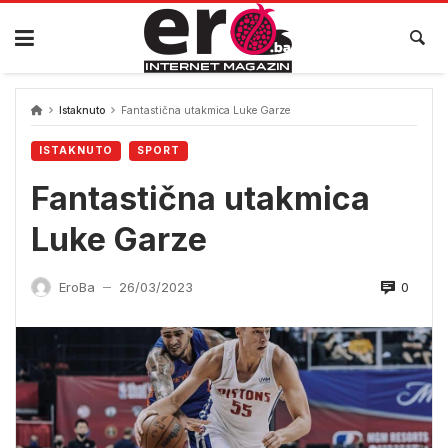
Skip
to
content
Istaknuto
Fantastična utakmica Luke Garze
ISTAKNUTO
SPORT
Fantastična utakmica
Luke Garze
0
EroBa
26/03/2023
—