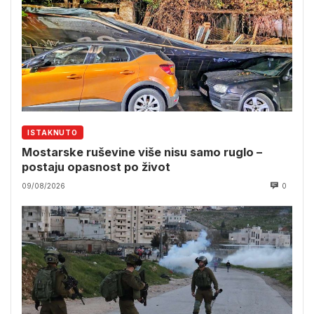
ISTAKNUTO
Mostarske ruševine više nisu samo ruglo –
postaju opasnost po život
09/08/2026
0