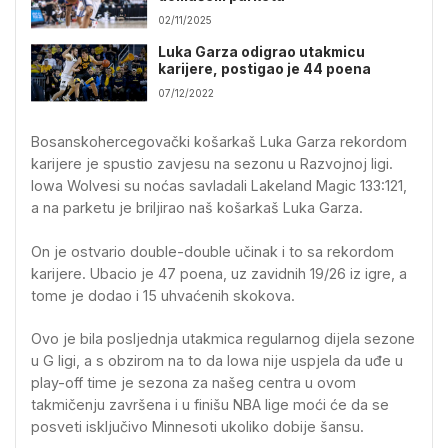
02/11/2025
Luka Garza odigrao utakmicu
karijere, postigao je 44 poena
07/12/2022
Bosanskohercegovački košarkaš Luka Garza rekordom
karijere je spustio zavjesu na sezonu u Razvojnoj ligi.
Iowa Wolvesi su noćas savladali Lakeland Magic 133:121,
a na parketu je briljirao naš košarkaš Luka Garza.
On je ostvario double-double učinak i to sa rekordom
karijere. Ubacio je 47 poena, uz zavidnih 19/26 iz igre, a
tome je dodao i 15 uhvaćenih skokova.
Ovo je bila posljednja utakmica regularnog dijela sezone
u G ligi, a s obzirom na to da Iowa nije uspjela da uđe u
play-off time je sezona za našeg centra u ovom
takmičenju završena i u finišu NBA lige moći će da se
posveti isključivo Minnesoti ukoliko dobije šansu.