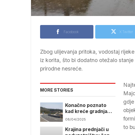
Facebook
X Twitter
Zbog ulijevanja pritoka, vodostaj rijek
iz korita, što bi dodatno otežalo stan
prirodne nesreće.
Najt
MORE STORIES
Majd
gdje 
Konačno poznato
objek
kad kreće gradnja
brze ceste kroz
form
08/04/2025
Krajinu
to b
Krajina prednjači u