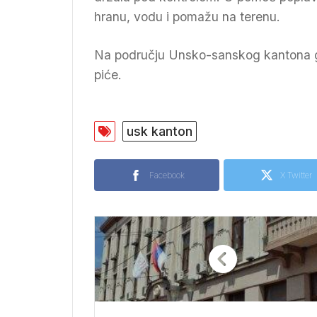
hranu, vodu i pomažu na terenu.
Na području Unsko-sanskog kantona g
piće.
usk kanton
Facebook
X Twitter