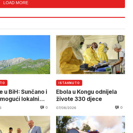
LOAD MORE
UTO
ISTAKNUTO
e u BiH: Sunčano i
Ebola u Kongu odnijela
 mogući lokalni
živote 330 djece
ovi
0
0
6
07/08/2026