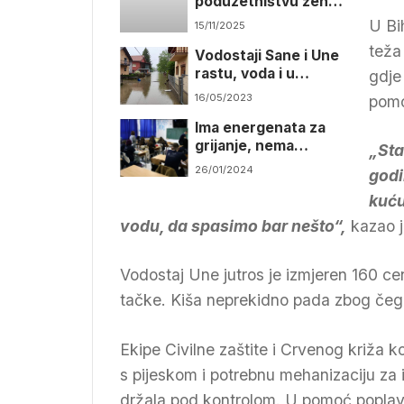
poduzetništvu žena
kao primjerima dobre
U Bi
15/11/2025
prakse
teža
Vodostaji Sane i Une
rastu, voda i u
gdje 
objektima za
16/05/2023
pomo
stanovanje
Ima energenata za
grijanje, nema
„Sta
nastavnog osoblja
26/01/2024
godi
kuću
vodu, da spasimo bar nešto“,
kazao j
Vodostaj Une jutros je izmjeren 160 ce
tačke. Kiša neprekidno pada zbog čega
Ekipe Civilne zaštite i Crvenog križa k
s pijeskom i potrebnu mehanizaciju za 
držala pod kontrolom. U pomoć poplavl