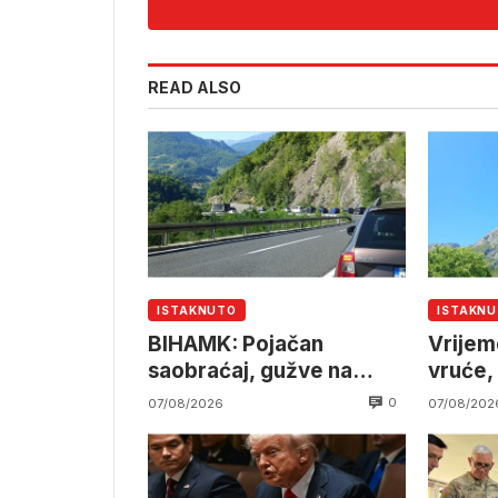
READ ALSO
ISTAKNUTO
ISTAKN
BIHAMK: Pojačan
Vrijem
saobraćaj, gužve na
vruće,
granicama
pljusk
0
07/08/2026
07/08/202