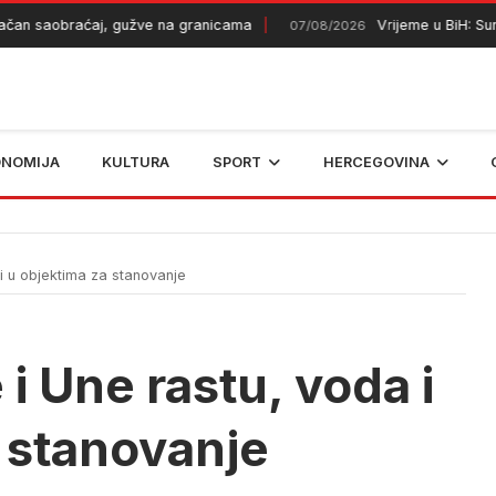
saobraćaj, gužve na granicama
Vrijeme u BiH: Sunčano 
07/08/2026
ONOMIJA
KULTURA
SPORT
HERCEGOVINA
i u objektima za stanovanje
i Une rastu, voda i
 stanovanje