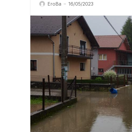
EroBa
16/05/2023
—