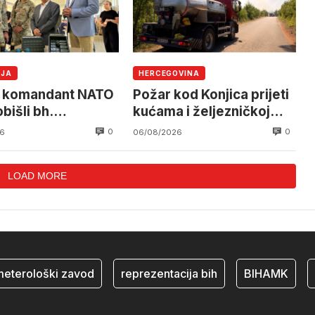
IJA
HERCEGOVINA
i komandant NATO
Požar kod Konjica prijeti
bišli bh.
kućama i željezničkoj
sku industriju
pruzi, očekuje se
0
0
6
06/08/2026
angažman helikoptera
OSBiH
LOAD MORE
rološki zavod
reprezentacija bih
BIHAMK
bos