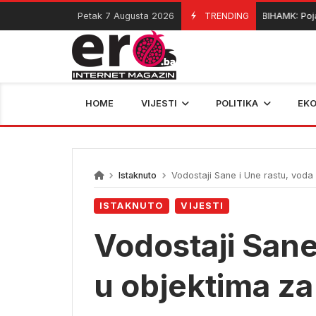
Skip
Petak 7 Augusta 2026
TRENDING
BIHAMK: Pojačan 
07/08/2026
to
content
HOME
VIJESTI
POLITIKA
EK
Istaknuto
Vodostaji Sane i Une rastu, voda 
ISTAKNUTO
VIJESTI
Vodostaji Sane 
u objektima za