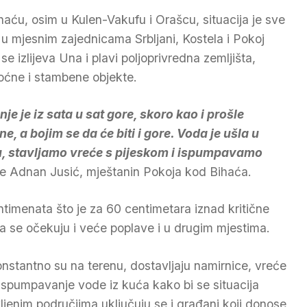
haću, osim u Kulen-Vakufu i Orašcu, situacija je sve
 u mjesnim zajednicama Srbljani, Kostela i Pokoj
se izlijeva Una i plavi poljoprivredna zemljišta,
ćne i stambene objekte.
nje je iz sata u sat gore, skoro kao i prošle
ne, a bojim se da će biti i gore. Voda je ušla u
, stavljamo vreće s pijeskom i ispumpavamo
e Adnan Jusić, mještanin Pokoja kod Bihaća.
ntimenata što je za 60 centimetara iznad kritične
 se očekuju i veće poplave i u drugim mjestima.
onstantno su na terenu, dostavljaju namirnice, vreće
ispumpavanje vode iz kuća kako bi se situacija
jenim područjima uključuju se i građani koji donose