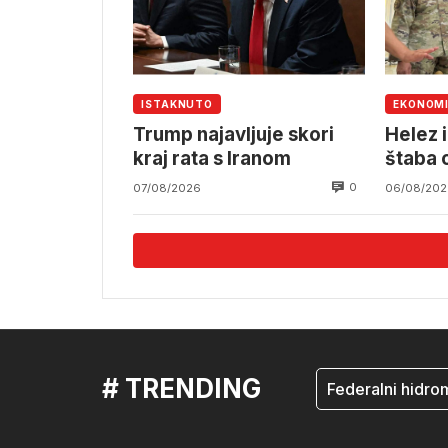
ISTAKNUTO
EKONOM
Trump najavljuje skori
Helez 
kraj rata s Iranom
štaba o
namjen
0
07/08/2026
06/08/202
# TRENDING
mostar
Federalni hidromete