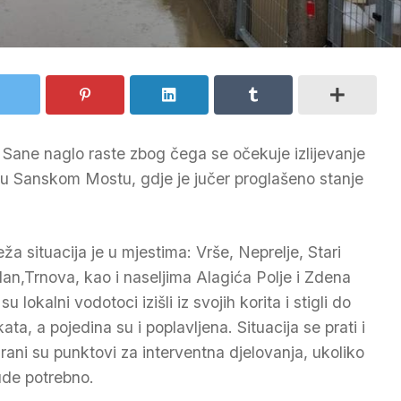
e Sane naglo raste zbog čega se očekuje izlijevanje
je u Sanskom Mostu, gdje je jučer proglašeno stanje
eža situacija je u mjestima: Vrše, Neprelje, Stari
an,Trnova, kao i naseljima Alagića Polje i Zdena
su lokalni vodotoci izišli iz svojih korita i stigli do
ata, a pojedina su i poplavljena. Situacija se prati i
irani su punktovi za interventna djelovanja, ukoliko
ude potrebno.