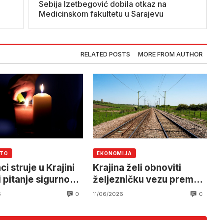
Sebija Izetbegović dobila otkaz na
Medicinskom fakultetu u Sarajevu
RELATED POSTS
MORE FROM AUTHOR
UTO
EKONOMIJA
i struje u Krajini
Krajina želi obnoviti
i pitanje sigurnosti
željezničku vezu prema
oenergetskog
Martin Brodu
0
0
6
11/06/2026
a