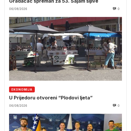
Gradačac spreman za 53. Sajam šljive
06/08/2026
0
EKONOMIJA
U Prijedoru otvoreni “Plodovi ljeta”
06/08/2026
0