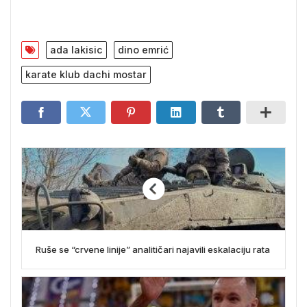
ada lakisic
dino emrić
karate klub dachi mostar
Ruše se “crvene linije” analitičari najavili eskalaciju rata