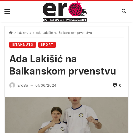
Skip
to
content
Istaknuto
Ada Lakišić na Balkanskom prvenstvu
ISTAKNUTO
SPORT
Ada Lakišić na
Balkanskom prvenstvu
0
EroBa
01/06/2024
—