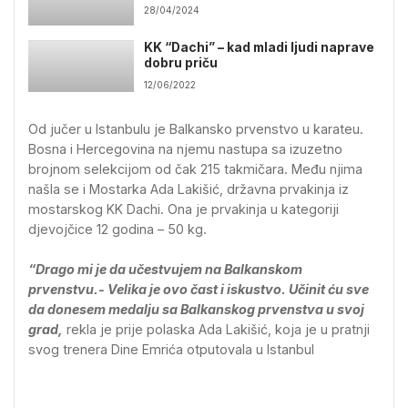
28/04/2024
KK “Dachi” – kad mladi ljudi naprave
dobru priču
12/06/2022
Od jučer u Istanbulu je Balkansko prvenstvo u karateu.
Bosna i Hercegovina na njemu nastupa sa izuzetno
brojnom selekcijom od čak 215 takmičara. Među njima
našla se i Mostarka Ada Lakišić, državna prvakinja iz
mostarskog KK Dachi. Ona je prvakinja u kategoriji
djevojčice 12 godina – 50 kg.
“Drago mi je da učestvujem na Balkanskom
prvenstvu.- Velika je ovo čast i iskustvo. Učinit ću sve
da donesem medalju sa Balkanskog prvenstva u svoj
grad,
rekla je prije polaska Ada Lakišić, koja je u pratnji
svog trenera Dine Emrića otputovala u Istanbul