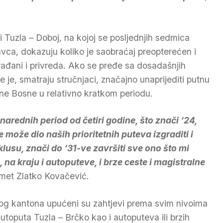
ti Tuzla – Doboj, na kojoj se posljednjih sedmica
kavca, dokazuju koliko je saobraćaj preopterećen i
đani i privreda. Ako se pređe sa dosadašnjih
je, smatraju stručnjaci, značajno unaprijediti putnu
čne Bosne u relativno kratkom periodu.
narednih period od četiri godine, što znači ‘24,
e može dio naših prioritetnih puteva izgraditi i
klusu, znači do ‘31-ve završiti sve ono što mi
na kraju i autoputeve, i brze ceste i magistralne
omet Zlatko Kovačević.
og kantona upućeni su zahtjevi prema svim nivoima
autoputa Tuzla – Brčko kao i autoputeva ili brzih