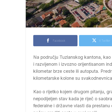
Facebook
X Twitter
Na području Tuzlanskog kantona, kao 
i razvijenom i izvozno orijentisanom in
kilometar brze ceste ili autoputa. Pred
kilometarske kolone su svakodnevnica
Kao o rijetko kojem drugom pitanju, građ
nepodijeljen stav kada je riječ o saob
federalne i državne vlasti da prestanu 