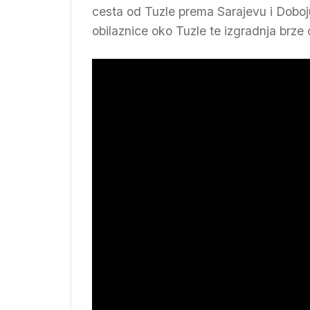
cesta od Tuzle prema Sarajevu i Doboju
obilaznice oko Tuzle te izgradnja br