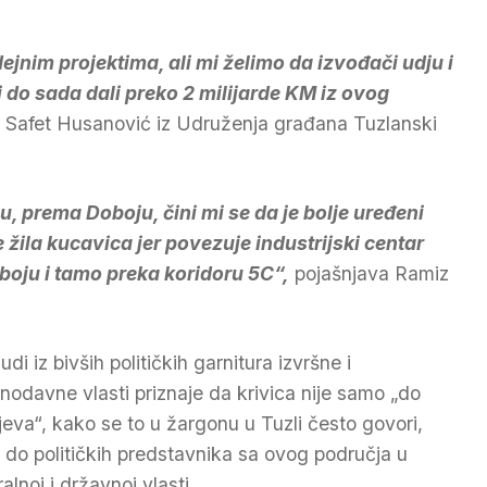
jnim projektima, ali mi želimo da izvođači udju i
do sada dali preko 2 milijarde KM iz ovog
Safet Husanović iz Udruženja građana Tuzlanski
 prema Doboju, čini mi se da je bolje uređeni
e žila kucavica jer povezuje industrijski centar
oju i tamo preka koridoru 5C“,
pojašnjava Ramiz
judi iz bivših političkih garnitura izvršne i
nodavne vlasti priznaje da krivica nije samo „do
jeva“, kako se to u žargonu u Tuzli često govori,
i do političkih predstavnika sa ovog područja u
alnoj i državnoj vlasti.