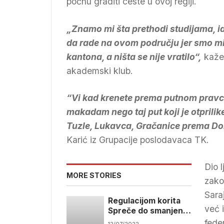
počnu graditi ceste u ovoj regiji.
„Znamo mi šta prethodi studijama, ide
da rade na ovom području jer smo mi 
kantona, a ništa se nije vratilo“,
kaže 
akademski klub.
“Vi kad krenete prema putnom pravcu,
makadam nego taj put koji je otprilik
Tuzle, Lukavca, Gračanice prema Dob
Karić iz Grupacije poslodavaca TK.
Dio l
MORE STORIES
zako
Sara
Regulacijom korita
već 
Spreče do smanjenja
posljedica poplava u
feder