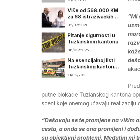
12/07/2022
Tuzlanskom kantonu
Više od 568.000 KM
“Mi 
za 68 istraživačkih i
razvojnih projekata
uzme
02/07/2026
mora
Pitanje sigurnosti u
Tuzlanskom kantonu
razv
08/06/2025
kaže
deša
Na esencijalnoj listi
Tuzlanskog kantona
akad
64 nova lijeka
13/06/2023
Pred
putne blokade Tuzlanskog kantona opra
sceni koje onemogućavaju realizaciju 
“Dešavaju se te promjene na višim 
cesta, a onda se ona promijeni i dođu
su objektivni problemi. Međutim mi tr