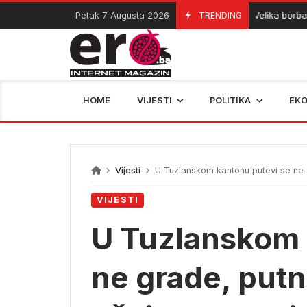
Skip
Petak 7 Augusta 2026
TRENDING
Velika borba s po
07/08/2026
to
content
HOME
VIJESTI
POLITIKA
EK
Vijesti
U Tuzlanskom kantonu putevi se ne g
VIJESTI
U Tuzlanskom 
ne grade, putn