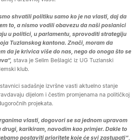
smo shvatili politiku samo ko je na vlasti, daj da
m to, a nismo vodili obavezu da naši poslanici
ju u politici, u parlamentu, sprovoditi strategiju
oja Tuzlanskog kantona. Znači, moram da
m da je krivica više do nas, nego do onoga što se
va“,
stava je Selim Bešlagić iz UG Tuzlanski
emski klub.
stavnici sadašnje izvršne vasti aktuelno stanje
vdavaju dijelom i čestim promjenama na političkoj
dugoročnih projekata.
organima vlasti, dogovori se sa jednom upravom
 drugi, karikiram, navodim kao primjer. Dakle to
ebamo postaviti prioritete koje će svi zastupati“
,