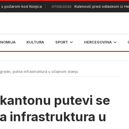
žarom kod Konjica
Kulenović pred odlaskom iz Heracle
07/08/2026
ONOMIJA
KULTURA
SPORT
HERCEGOVINA
rade, putna infrastruktura u očajnom stanju
kantonu putevi se
a infrastruktura u