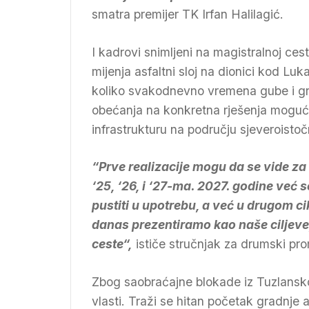
smatra premijer TK Irfan Halilagić.
I kadrovi snimljeni na magistralnoj ces
mijenja asfaltni sloj na dionici kod Lu
koliko svakodnevno vremena gube i gra
obećanja na konkretna rješenja moguće 
infrastrukturu na području sjeveroisto
“Prve realizacije mogu da se vide za 
‘25, ‘26, i ‘27-ma. 2027. godine već s
pustiti u upotrebu, a već u drugom ci
danas prezentiramo kao naše ciljeve, 
ceste“,
ističe stručnjak za drumski pr
Zbog saobraćajne blokade iz Tuzlansk
vlasti. Traži se hitan početak gradnje 