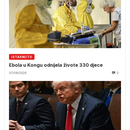
ISTAKNUTO
Ebola u Kongu odnijela živote 330 djece
07/08/2026
0