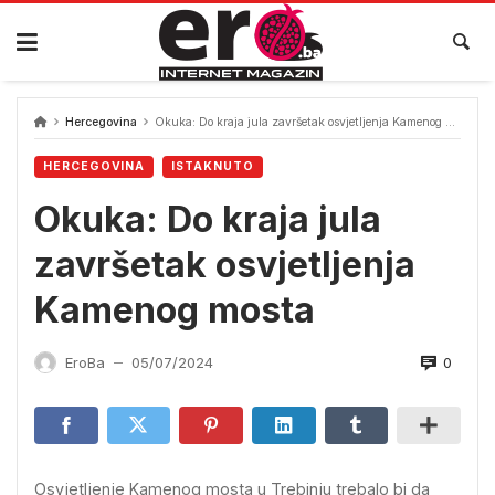
Skip
to
content
Hercegovina
Okuka: Do kraja jula završetak osvjetljenja Kamenog mosta
HERCEGOVINA
ISTAKNUTO
Okuka: Do kraja jula
završetak osvjetljenja
Kamenog mosta
0
EroBa
05/07/2024
—
Osvjetljenje Kamenog mosta u Trebinju trebalo bi da