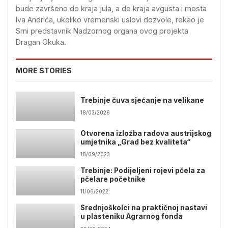
bude završeno do kraja jula, a do kraja avgusta i mosta
Iva Andrića, ukoliko vremenski uslovi dozvole, rekao je
Srni predstavnik Nadzornog organa ovog projekta
Dragan Okuka.
MORE STORIES
Trebinje čuva sjećanje na velikane
18/03/2026
Otvorena izložba radova austrijskog
umjetnika „Grad bez kvaliteta“
18/09/2023
Trebinje: Podijeljeni rojevi pčela za
pčelare početnike
11/06/2022
Srednjoškolci na praktičnoj nastavi
u plasteniku Agrarnog fonda