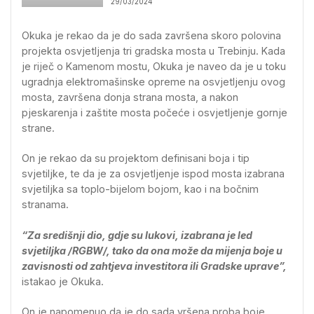
29/03/2024
Okuka je rekao da je do sada završena skoro polovina
projekta osvjetljenja tri gradska mosta u Trebinju. Kada
je riječ o Kamenom mostu, Okuka je naveo da je u toku
ugradnja elektromašinske opreme na osvjetljenju ovog
mosta, završena donja strana mosta, a nakon
pjeskarenja i zaštite mosta počeće i osvjetljenje gornje
strane.
On je rekao da su projektom definisani boja i tip
svjetiljke, te da je za osvjetljenje ispod mosta izabrana
svjetiljka sa toplo-bijelom bojom, kao i na bočnim
stranama.
“Za središnji dio, gdje su lukovi, izabrana je led
svjetiljka /RGBW/, tako da ona može da mijenja boje u
zavisnosti od zahtjeva investitora ili Gradske uprave”,
istakao je Okuka.
On je napomenuo da je do sada vršena proba boje