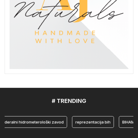
# TRENDING
ralni hidrometerološki zavod
reprezentacija bih
BIHAMK