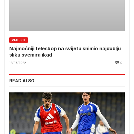
VIJESTI
Najmoćniji teleskop na svijetu snimio najdublju
sliku svemira ikad
12/07/2022
0
READ ALSO