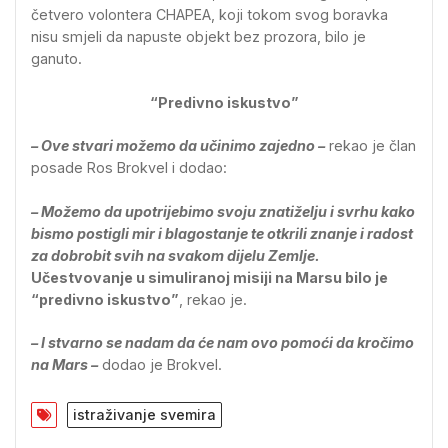
četvero volontera CHAPEA, koji tokom svog boravka
nisu smjeli da napuste objekt bez prozora, bilo je
ganuto.
“Predivno iskustvo”
– Ove stvari možemo da učinimo zajedno –
rekao je član
posade Ros Brokvel i dodao:
– Možemo da upotrijebimo svoju znatiželju i svrhu kako
bismo postigli mir i blagostanje te otkrili znanje i radost
za dobrobit svih na svakom dijelu Zemlje.
Učestvovanje u simuliranoj misiji na Marsu bilo je
“predivno iskustvo”
, rekao je.
– I stvarno se nadam da će nam ovo pomoći da kročimo
na Mars –
dodao je Brokvel.
istraživanje svemira