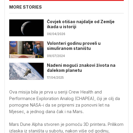
MORE STORIES
Čovjek otišao najdalje od Zemlje
ikada u istoriji
06/04/2026
Volonteri godinu proveli u
simuliranom staništu
09/07/2024
Nađeni mogući znakovi života na
dalekom planetu
17/04/2025
Ova misija bila je prva u seriji Crew Health and
Performance Exploration Analog (CHAPEA), čiji je cilj da
pomogne NASA-i da se pripremi za ponovni let na
Mjesec, a jednog dana čak i na Mars.
Mars Dune Alpha stvoren je pomoću 3D printera. Prilikom
izlaska iz staništa u subotu, nakon više od godinu,