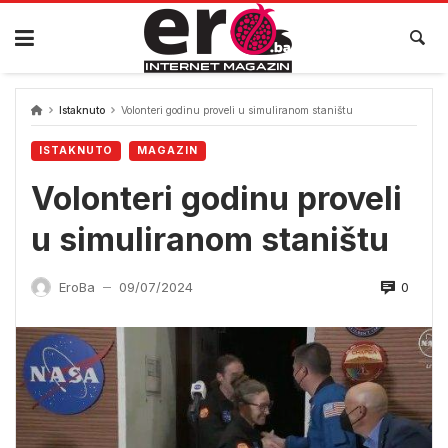
Skip
to
content
Istaknuto
Volonteri godinu proveli u simuliranom staništu
ISTAKNUTO
MAGAZIN
Volonteri godinu proveli
u simuliranom staništu
0
EroBa
09/07/2024
—