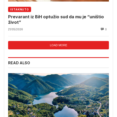
ISTAKNUTO
Prevarant iz BiH optužio sud da mu je “uništio
život”
21/05/2026
0
LOAD MORE
READ ALSO