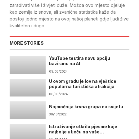
zarađivati više i živjeti duže. Možda ovo mjesto djeluje
kao zemlja iz snova, ali zvanična statistika kaže da
postoji jedno mjesto na ovoj našoj planeti gdje ljudi žive
kvalitetno i dugo.
MORE STORIES
YouTube testira novu opciju
baziranu na AI
09/05/2024
U ovom gradu je lov na vještice
popularna turistička atrakcija
06/03/2024
Najmoćnija krvna grupa na svijetu
30/10/2022
Istraživanje otkrilo pjesme koje
najbolje utječu na vaše
raspoloženje