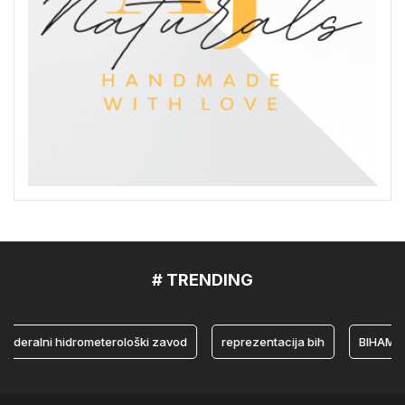
# TRENDING
ralni hidrometerološki zavod
reprezentacija bih
BIHAMK