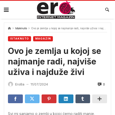
Skip
to
content
Istaknuto
Ovo je zemlja u kojoj se najmanje radi, najviše uživa i najduže živi
ISTAKNUTO
MAGAZIN
Ovo je zemlja u kojoj se
najmanje radi, najviše
uživa i najduže živi
0
EroBa
11/07/2024
—
Svi mi sanjamo o zemlji u kojoj ćemo raditi manje,