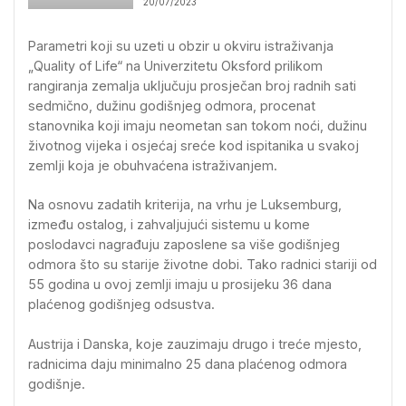
20/07/2023
Parametri koji su uzeti u obzir u okviru istraživanja
„Quality of Life“ na Univerzitetu Oksford prilikom
rangiranja zemalja uključuju prosječan broj radnih sati
sedmično, dužinu godišnjeg odmora, procenat
stanovnika koji imaju neometan san tokom noći, dužinu
životnog vijeka i osjećaj sreće kod ispitanika u svakoj
zemlji koja je obuhvaćena istraživanjem.
Na osnovu zadatih kriterija, na vrhu je Luksemburg,
između ostalog, i zahvaljujući sistemu u kome
poslodavci nagrađuju zaposlene sa više godišnjeg
odmora što su starije životne dobi. Tako radnici stariji od
55 godina u ovoj zemlji imaju u prosijeku 36 dana
plaćenog godišnjeg odsustva.
Austrija i Danska, koje zauzimaju drugo i treće mjesto,
radnicima daju minimalno 25 dana plaćenog odmora
godišnje.