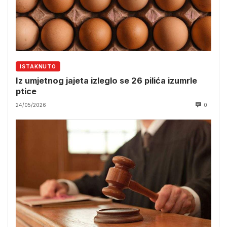
ISTAKNUTO
Iz umjetnog jajeta izleglo se 26 pilića izumrle
ptice
24/05/2026
0