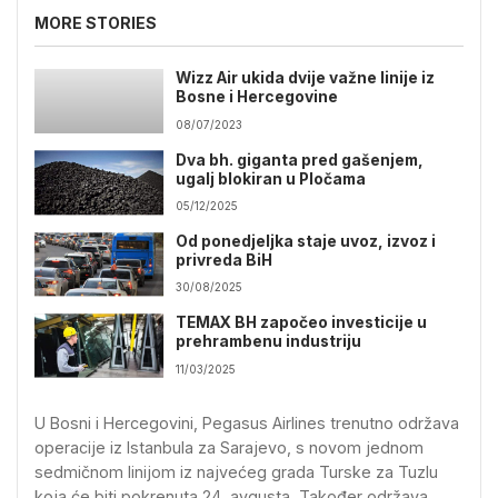
MORE STORIES
Wizz Air ukida dvije važne linije iz
Bosne i Hercegovine
08/07/2023
Dva bh. giganta pred gašenjem,
ugalj blokiran u Pločama
05/12/2025
Od ponedjeljka staje uvoz, izvoz i
privreda BiH
30/08/2025
TEMAX BH započeo investicije u
prehrambenu industriju
11/03/2025
U Bosni i Hercegovini, Pegasus Airlines trenutno održava
operacije iz Istanbula za Sarajevo, s novom jednom
sedmičnom linijom iz najvećeg grada Turske za Tuzlu
koja će biti pokrenuta 24. avgusta. Također održava