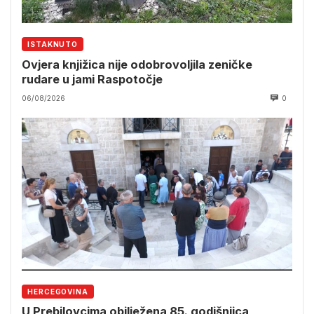
ISTAKNUTO
Ovjera knjižica nije odobrovoljila zeničke
rudare u jami Raspotočje
06/08/2026
0
HERCEGOVINA
U Prebilovcima obilježena 85. godišnjica