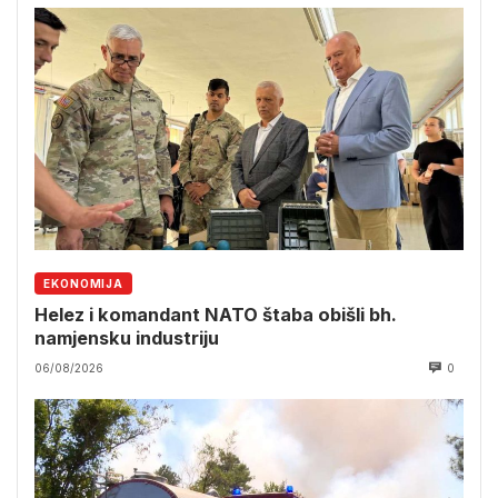
EKONOMIJA
Helez i komandant NATO štaba obišli bh.
namjensku industriju
06/08/2026
0