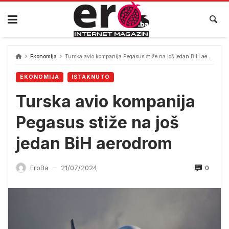
Skip
to
content
Ekonomija
Turska avio kompanija Pegasus stiže na još jedan BiH aerodrom
EKONOMIJA
ISTAKNUTO
Turska avio kompanija
Pegasus stiže na još
jedan BiH aerodrom
0
EroBa
21/07/2024
—