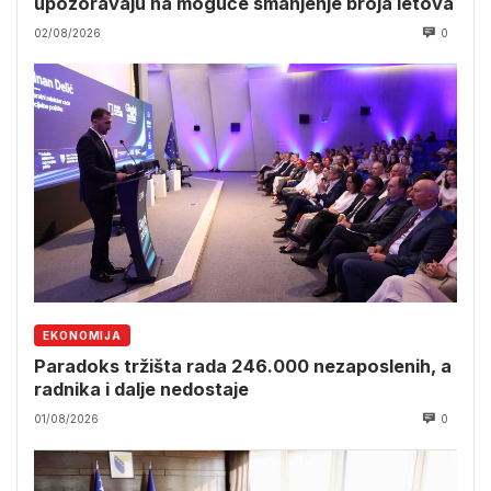
upozoravaju na moguće smanjenje broja letova
02/08/2026
0
EKONOMIJA
Paradoks tržišta rada 246.000 nezaposlenih, a
radnika i dalje nedostaje
01/08/2026
0