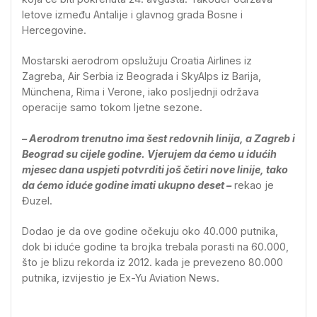
letove između Antalije i glavnog grada Bosne i
Hercegovine.
Mostarski aerodrom opslužuju Croatia Airlines iz
Zagreba, Air Serbia iz Beograda i SkyAlps iz Barija,
Münchena, Rima i Verone, iako posljednji održava
operacije samo tokom ljetne sezone.
– Aerodrom trenutno ima šest redovnih linija, a Zagreb i
Beograd su cijele godine. Vjerujem da ćemo u idućih
mjesec dana uspjeti potvrditi još četiri nove linije, tako
da ćemo iduće godine imati ukupno deset –
rekao je
Đuzel.
Dodao je da ove godine očekuju oko 40.000 putnika,
dok bi iduće godine ta brojka trebala porasti na 60.000,
što je blizu rekorda iz 2012. kada je prevezeno 80.000
putnika, izvijestio je Ex-Yu Aviation News.