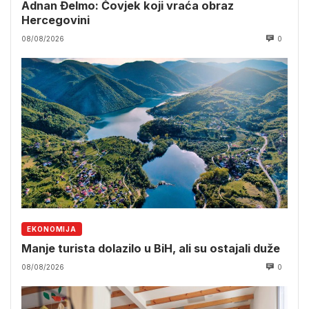
Adnan Đelmo: Čovjek koji vraća obraz
Hercegovini
08/08/2026
0
EKONOMIJA
Manje turista dolazilo u BiH, ali su ostajali duže
08/08/2026
0