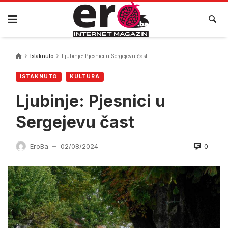
Skip
to
content
Istaknuto
Ljubinje: Pjesnici u Sergejevu čast
ISTAKNUTO
KULTURA
Ljubinje: Pjesnici u
Sergejevu čast
0
EroBa
02/08/2024
—