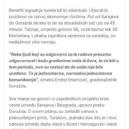
Benefiti izgradnje tunela bili bi višestruki. Utjecali bi
pozitivno na razvoj ekonomije i turizma. Put od Sarajeva
do Goražda skratio bi se sa dosadašnjih sat i po na 45
minuta. Tačnije, umjesto gotovo 96, vozili bismo tek 56
kilometara. Lokalna zajednica spremna na saradnju, no
nadležnost više nemaju.
“Neka ljudi koji su odgovorni za te radove preuzmu
odgovornost i kažu građanima naše države, to će biti u
tom periodu, ovo su razlozi da do sada nije bilo
urađeno. To je jednostavno, normalna jednostavna
komunikacija”,
smatra Ernest Imamović, gradonačelnik
Goražda.
Sve manje se govori i o zajedničkom projektu brze
ceste između Sarajeva i Beograda, upravo preko
Goražda. O ovom pitanju su zahladili odnosi s
pokroviteljom priče, Turskom, jednako kao što je i nivo
odnosa između dijela vlasti u Bosni i Hercegovini i vlasti