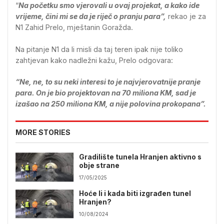
“
Na početku smo vjerovali u ovaj projekat, a kako ide
vrijeme, čini mi se da je riječ o pranju para”,
rekao je za
N1 Zahid Prelo, mještanin Goražda.
Na pitanje N1 da li misli da taj teren ipak nije toliko
zahtjevan kako nadležni kažu, Prelo odgovara:
“Ne, ne, to su neki interesi to je najvjerovatnije pranje
para. On je bio projektovan na 70 miliona KM, sad je
izašao na 250 miliona KM, a nije polovina prokopana”.
MORE STORIES
Gradilište tunela Hranjen aktivno s
obje strane
17/05/2025
Hoće li i kada biti izgrađen tunel
Hranjen?
10/08/2024