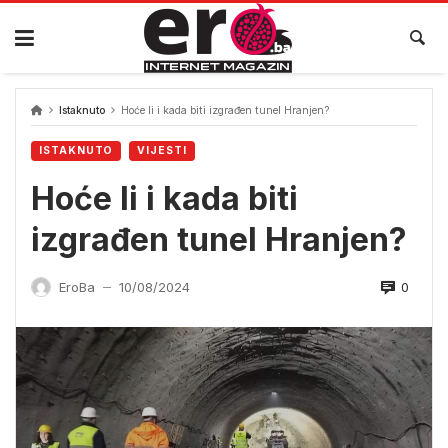
Skip
to
content
Istaknuto
Hoće li i kada biti izgrađen tunel Hranjen?
ISTAKNUTO
VIJESTI
Hoće li i kada biti
izgrađen tunel Hranjen?
0
EroBa
10/08/2024
—