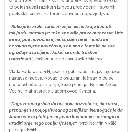
više od 300 miliona KM. Iz Vlade BPK svojevremeno su
to pojašnjavali razlikom između predviđenih i stvarnih
geoloških uslova na terenu. Javnost nepovjerljiva.
“Kako je krenulo, tunel Hranjen će na kraju koštati
milijardu maraka jer tako se ovdje prave autoceste. Uđe
se na, pod navodnike, neistražen teren i onda se
naravno cijene povećavaju ovisno o tome ko se sve
ugrađuje u tu cijenu i kakvi se onda troškovi
ispostaviti”,
mišljenja je novinar Ranko Mavrak.
Vlada Federacije BiH, ipak ne gubi nadu, i najavljuje skori
nastavak radova. Novac je osiguran, još samo da se
riješe određene smetnje, kaže premijer Nermin Nikšić.
Već su imali susret s vladom ovog Kantona.
“Dogovoreno je bilo da oni daju dozvolu za, čini mi se,
prenamjenu poljoprivrednog zemljišta. Nemoguće je da
Autoceste to plate jer su javna kompanija i ne mogu to
uraditi prije nego dobiju rješenje”,
tvrdi Nermin Nikšić,
premijer FBiH.