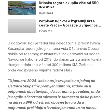
Drinska regata okupila više od 550
učesnika
12/08/2024
Potpisan ugovor o izgradnji brze
ceste Prača – Goražde u vrijednosti
8,5 miliona KM
13/10/2022
U odgovoru koji je federalna delegatkinja, predstavnica
Bosansko-podrinjskog kantona Aida Džaferović Obuća
dobila od resornog ministarstva, nevjerovatni su podaci.
Navodi se kako je od 2018. do danas za izgradnju tunela
Hranjen odobreno više od 300 miliona KM. Zašto su
onda već izvjesno vrijeme radovi stali?
“U januaru 2024. kako nas je izvijestio na jednoj od
sjednica Skupštine premijer Kantona, radovi su u
potpunosti obustavljeni, da su radnici povučeni, onda
je negdje u četvrtom mjesecu iz Autocesta došlo pismo
na adresu BPK gdje ih isti obavještavaju da u
potpunosti prekidaju s izvođenjem radova na tunelu