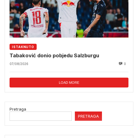
ISTAKNUTO
Tabaković donio pobjedu Salzburgu
07/08/2026
0
LOAD MORE
Pretraga
PRETRAGA