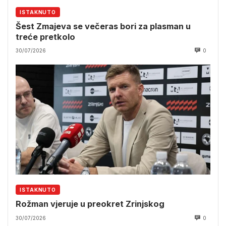
ISTAKNUTO
Šest Zmajeva se večeras bori za plasman u
treće pretkolo
30/07/2026
0
ISTAKNUTO
Rožman vjeruje u preokret Zrinjskog
30/07/2026
0