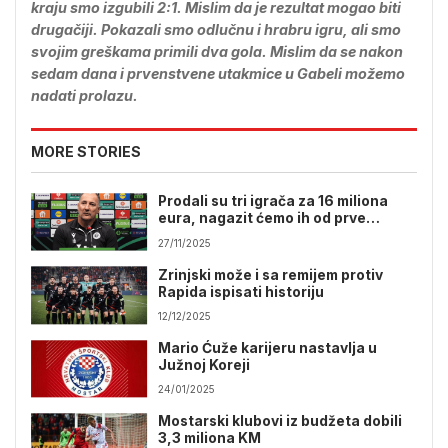
kraju smo izgubili 2:1. Mislim da je rezultat mogao biti
drugačiji. Pokazali smo odlučnu i hrabru igru, ali smo
svojim greškama primili dva gola. Mislim da se nakon
sedam dana i prvenstvene utakmice u Gabeli možemo
nadati prolazu.
MORE STORIES
Prodali su tri igrača za 16 miliona
eura, nagazit ćemo ih od prve
minute
27/11/2025
Zrinjski može i sa remijem protiv
Rapida ispisati historiju
12/12/2025
Mario Ćuže karijeru nastavlja u
Južnoj Koreji
24/01/2025
Mostarski klubovi iz budžeta dobili
3,3 miliona KM