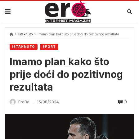
Skip
to
content
Istaknuto
Imamo plan kako što prije doći do pozitivnog rezultata
ISTAKNUTO
SPORT
Imamo plan kako što
prije doći do pozitivnog
rezultata
0
EroBa
15/08/2024
—