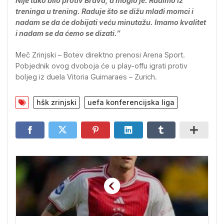
Nije tako bilo protiv Brava, a moglo je. Radimo iz
treninga u trening. Raduje što se dižu mlađi momci i
nadam se da će dobijati veću minutažu. Imamo kvalitet
i nadam se da ćemo se dizati.”
Meč Zrinjski – Botev direktno prenosi Arena Sport.
Pobjednik ovog dvoboja će u play-offu igrati protiv
boljeg iz duela Vitoria Guimaraes – Zurich.
hšk zrinjski
uefa konferencijska liga