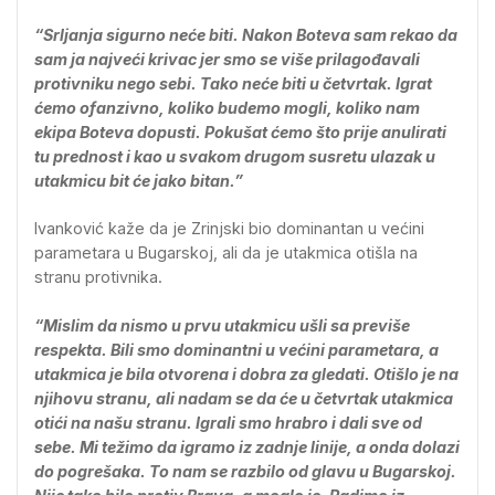
“Srljanja sigurno neće biti. Nakon Boteva sam rekao da
sam ja najveći krivac jer smo se više prilagođavali
protivniku nego sebi. Tako neće biti u četvrtak. Igrat
ćemo ofanzivno, koliko budemo mogli, koliko nam
ekipa Boteva dopusti. Pokušat ćemo što prije anulirati
tu prednost i kao u svakom drugom susretu ulazak u
utakmicu bit će jako bitan.”
Ivanković kaže da je Zrinjski bio dominantan u većini
parametara u Bugarskoj, ali da je utakmica otišla na
stranu protivnika.
“Mislim da nismo u prvu utakmicu ušli sa previše
respekta. Bili smo dominantni u većini parametara, a
utakmica je bila otvorena i dobra za gledati. Otišlo je na
njihovu stranu, ali nadam se da će u četvrtak utakmica
otići na našu stranu. Igrali smo hrabro i dali sve od
sebe. Mi težimo da igramo iz zadnje linije, a onda dolazi
do pogrešaka. To nam se razbilo od glavu u Bugarskoj.