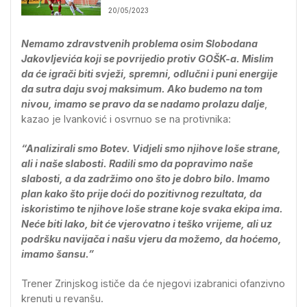
20/05/2023
Nemamo zdravstvenih problema osim Slobodana
Jakovljevića koji se povrijedio protiv GOŠK-a. Mislim
da će igrači biti svježi, spremni, odlučni i puni energije
da sutra daju svoj maksimum. Ako budemo na tom
nivou, imamo se pravo da se nadamo prolazu dalje
,
kazao je Ivanković i osvrnuo se na protivnika:
“Analizirali smo Botev. Vidjeli smo njihove loše strane,
ali i naše slabosti. Radili smo da popravimo naše
slabosti, a da zadržimo ono što je dobro bilo. Imamo
plan kako što prije doći do pozitivnog rezultata, da
iskoristimo te njihove loše strane koje svaka ekipa ima.
Neće biti lako, bit će vjerovatno i teško vrijeme, ali uz
podršku navijača i našu vjeru da možemo, da hoćemo,
imamo šansu.”
Trener Zrinjskog ističe da će njegovi izabranici ofanzivno
krenuti u revanšu.