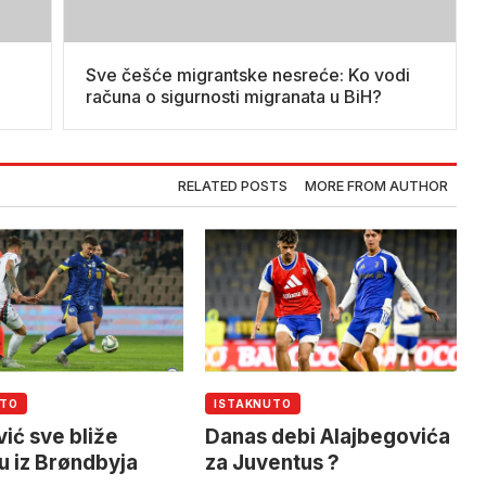
Sve češće migrantske nesreće: Ko vodi
računa o sigurnosti migranata u BiH?
RELATED POSTS
MORE FROM AUTHOR
UTO
ISTAKNUTO
vić sve bliže
Danas debi Alajbegovića
u iz Brøndbyja
za Juventus ?