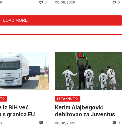
0
0
6
08/08/2026
LOAD MORE
UTO
ISTAKNUTO
 iz BiH već
Kerim Alajbegović
u s granica EU
debitovao za Juventus
0
0
6
08/08/2026