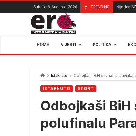
Skip
Subota 8 Augusta 2026
TRENDING
Nijedan NBA igra
08/08/2026
to
content
HOME
VIJESTI
POLITIKA
EK
Istaknuto
Odbojkaši BiH saznali protivnika u
ISTAKNUTO
SPORT
Odbojkaši BiH 
polufinalu Para