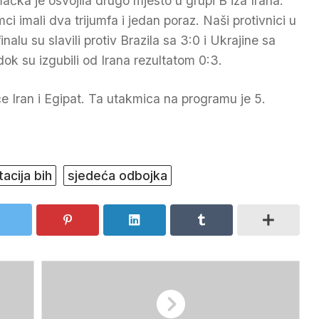
ačka je osvojila drugo mjesto u grupi B iza Irana.
ci imali dva trijumfa i jedan poraz. Naši protivnici u
inalu su slavili protiv Brazila sa 3:0 i Ukrajine sa
 dok su izgubili od Irana rezultatom 0:3.
 Iran i Egipat. Ta utakmica na programu je 5.
acija bih
sjedeća odbojka