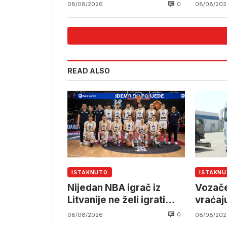
0
08/08/2026
08/08/202
READ ALSO
ISTAKNUTO
ISTAKN
Nijedan NBA igrač iz
Vozače
Litvanije ne želi igrati
vraćaj
protiv BiH
0
08/08/2026
08/08/202