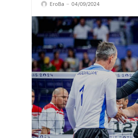
EroBa
04/09/2024
—