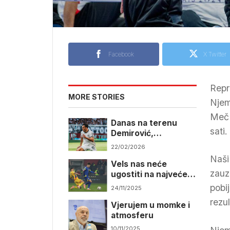
Facebook
X Twitter
Repr
MORE STORIES
Njem
Meč 
Danas na terenu
sati
Demirović,
Alajbegović,
22/02/2026
Tabaković…
Naši
Vels nas neće
zauz
ugostiti na najvećem
stadionu
pobi
24/11/2025
rezu
Vjerujem u momke i
atmosferu
10/11/2025