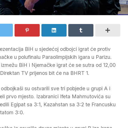
ezentacija BiH u sjedećoj odbojci igrat će protiv
ačke u polufinalu Paraolimpijskih igara u Parizu.
izmežu BiH i Njemačke igrat će se sutra od 12,00
. Direktan TV prijenos bit će na BHRT 1.
 odbojkaši su ostvarili sve tri pobjede u grupi A i
eli prvo mjesto. Izabranici Ifeta Mahmutovića su
jedili Egipat sa 3:1, Kazahstan sa 3:2 te Francusku
ltatom 3:0.