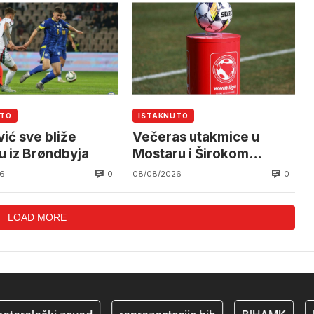
UTO
ISTAKNUTO
vić sve bliže
Večeras utakmice u
u iz Brøndbyja
Mostaru i Širokom
Brijegu
0
0
6
08/08/2026
LOAD MORE