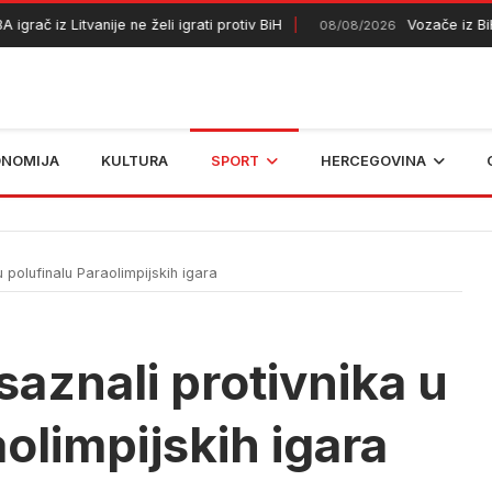
č iz Litvanije ne želi igrati protiv BiH
Vozače iz BiH već
08/08/2026
ONOMIJA
KULTURA
SPORT
HERCEGOVINA
 polufinalu Paraolimpijskih igara
saznali protivnika u
olimpijskih igara