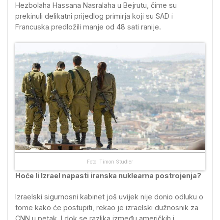
Hezbolaha Hassana Nasralaha u Bejrutu, čime su
prekinuli delikatni prijedlog primirja koji su SAD i
Francuska predložili manje od 48 sati ranije.
Foto: Timon Studler
Hoće li Izrael napasti iranska nuklearna postrojenja?
Izraelski sigurnosni kabinet još uvijek nije donio odluku o
tome kako će postupiti, rekao je izraelski dužnosnik za
CNN u petak. I dok se razlika između američkih i