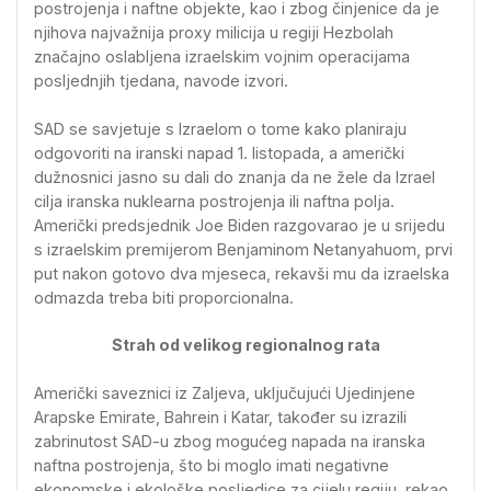
postrojenja i naftne objekte, kao i zbog činjenice da je
njihova najvažnija proxy milicija u regiji Hezbolah
značajno oslabljena izraelskim vojnim operacijama
posljednjih tjedana, navode izvori.
SAD se savjetuje s Izraelom o tome kako planiraju
odgovoriti na iranski napad 1. listopada, a američki
dužnosnici jasno su dali do znanja da ne žele da Izrael
cilja iranska nuklearna postrojenja ili naftna polja.
Američki predsjednik Joe Biden razgovarao je u srijedu
s izraelskim premijerom Benjaminom Netanyahuom, prvi
put nakon gotovo dva mjeseca, rekavši mu da izraelska
odmazda treba biti proporcionalna.
Strah od velikog regionalnog rata
Američki saveznici iz Zaljeva, uključujući Ujedinjene
Arapske Emirate, Bahrein i Katar, također su izrazili
zabrinutost SAD-u zbog mogućeg napada na iranska
naftna postrojenja, što bi moglo imati negativne
ekonomske i ekološke posljedice za cijelu regiju, rekao