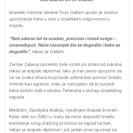
Izraelski ministar obrane Yoav Gallant uputio je snažno
upozorenje Iranu u vezi s izraelskim odgovorom u
srijedu.
“Naš udarac bit će snažan, precizan i iznad svega –
iznenađujući. Neće razumjeti što se dogodilo i kako se
dogodilo”,
rekao je Gallant.
Zemlje Zaljeva općenito žele ostati po strani od sukoba,
rekao je arapski diplomat. Iako je Iran javno upozorio da
će se svaka strana koja bude viđena kao pomoć Izraelu
tretirati kao agresor, malo je vjerojatno da bi susjedi
Irana izričito stali u obranu Teherana u slučaju izraelskog
napada.
Međutim, Saudijska Arabija, Ujedinjeni Arapski Emirati i
Katar rekli su i SAD-u i Iranu da neće dopustiti Izraelu
korištenje svog zračnog prostora za napad na Iran,
rekao je arapski diplomat i još jedan izvor upoznat sa