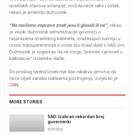
izraelskih stavova smanjuje, možda neće tako i ostati,
rekao je američki dužnosnik.
“Ne možemo zapravo znati jesu li glasali ili ne”,
rekao
je visoki dužnosnik administracije govoreći o
raspravama izraelskog kabineta, izražavajući sumnju u
razinu transparentnosti o tome što Izrael dijeli s SAD-om.
Dužnosnik je sugerirao da ne mogu “previše vjerovati u
kalkulacije” izraelske vlade.
Do prošlog tjedna Izrael nije dao nikakva jamstva da
neće ciljati iranska nuklearna postrojenja, izvijestio je
CNN.
MORE STORIES
SAD: Izabran rekordan broj
guvernerki
12/11/2022