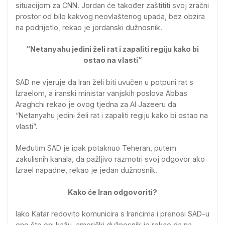
situacijom za CNN. Jordan će također zaštititi svoj zračni
prostor od bilo kakvog neovlaštenog upada, bez obzira
na podrijetlo, rekao je jordanski dužnosnik.
“Netanyahu jedini želi rat i zapaliti regiju kako bi
ostao na vlasti”
SAD ne vjeruje da Iran želi biti uvučen u potpuni rat s
Izraelom, a iranski ministar vanjskih poslova Abbas
Araghchi rekao je ovog tjedna za Al Jazeeru da
“Netanyahu jedini želi rat i zapaliti regiju kako bi ostao na
vlasti”.
Međutim SAD je ipak potaknuo Teheran, putem
zakulisnih kanala, da pažljivo razmotri svoj odgovor ako
Izrael napadne, rekao je jedan dužnosnik.
Kako će Iran odgovoriti?
Iako Katar redovito komunicira s Irancima i prenosi SAD-u
ono što oni kažu, američki dužnosnik je rekao da na