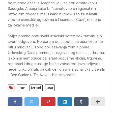
od mjesec dana, a Araghchi je u srijedu otputovao u
Saudijsku Arabiju kako bi “savjetovao o regionalnim
razvojnim događajima” i kako bi “pokušao zaustaviti
zločine cionističkog režima u Libanonu i Gazi”, rekao je
za lokalne medije.
Svijet pomno prati svaki izraelski potez dok razmišlja o
svom odgovoru. No barem do subote navečer Izrael će
biti u mirovanju zbog obilježavanja Yom Kippure,
židovskog Dana pomirenja i najsvetijeg dana u judaizmu.
Iako nije nemoguće da Izrael poduzme akciju, trgovine,
restorani i druge usluge bit će zatvoreni, javni prijevoz
neće funkcionirati, pa čak će i glavna zračna luka u zemlji
– Ben Gurion u Tel Avivu – biti zatvorena.
iran
izrael
usa