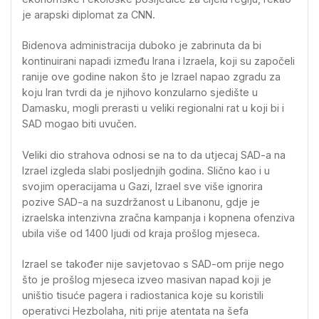
je arapski diplomat za CNN.
Bidenova administracija duboko je zabrinuta da bi
kontinuirani napadi između Irana i Izraela, koji su započeli
ranije ove godine nakon što je Izrael napao zgradu za
koju Iran tvrdi da je njihovo konzularno sjedište u
Damasku, mogli prerasti u veliki regionalni rat u koji bi i
SAD mogao biti uvučen.
Veliki dio strahova odnosi se na to da utjecaj SAD-a na
Izrael izgleda slabi posljednjih godina. Slično kao i u
svojim operacijama u Gazi, Izrael sve više ignorira
pozive SAD-a na suzdržanost u Libanonu, gdje je
izraelska intenzivna zračna kampanja i kopnena ofenziva
ubila više od 1400 ljudi od kraja prošlog mjeseca.
Izrael se također nije savjetovao s SAD-om prije nego
što je prošlog mjeseca izveo masivan napad koji je
uništio tisuće pagera i radiostanica koje su koristili
operativci Hezbolaha, niti prije atentata na šefa