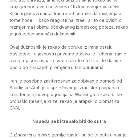
kraju jednostavno ne znamo što Iran namjerava učiniti.
Ključni glasovi unutar Irana imat će različita mišljenja o
tome hoće li i kako reagirati na Izrael, ali to će ovisiti o
razmjerima i obimu očekivanog izraelskog poteza, rekao
je još jedan američki dužnosnik.
Ovaj dužnosnik je rekao da poruke iz Irana ostaju
dosljedne i u javnosti i privatno otkako je Teheran ranije
ovog mjeseca ispalio svoje rakete na Izrael te da nije
došlo do značajnih promjena u tim porukama.
Iran je posebno zainteresiran za dobivanje pomoći od
Saudijske Arabije u sprječavanju izraelskog napada i
korištenje njihovog utjecaja na Washington kako bi se
pronašlo rješenje krize, rekao je arapski diplomat za
CNN.
Napada ne bi trebalo biti do sutra
Dužnosnici iz svake zemlje sastali su se tri puta u manje