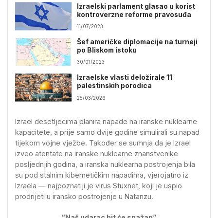
Izraelski parlament glasao u korist
kontroverzne reforme pravosuđa
11/07/2023
Šef američke diplomacije na turneji
po Bliskom istoku
30/01/2023
Izraelske vlasti deložirale 11
palestinskih porodica
25/03/2026
Izrael desetljećima planira napade na iranske nuklearne
kapacitete, a prije samo dvije godine simulirali su napad
tijekom vojne vježbe. Također se sumnja da je Izrael
izveo atentate na iranske nuklearne znanstvenike
posljednjih godina, a iranska nuklearna postrojenja bila
su pod stalnim kibernetičkim napadima, vjerojatno iz
Izraela — najpoznatiji je virus Stuxnet, koji je uspio
prodrijeti u iransko postrojenje u Natanzu.
“Naš udarac bit će snažan”