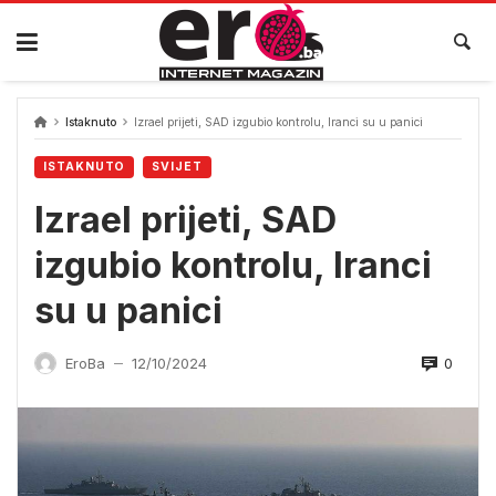
Skip
to
content
Istaknuto
Izrael prijeti, SAD izgubio kontrolu, Iranci su u panici
ISTAKNUTO
SVIJET
Izrael prijeti, SAD
izgubio kontrolu, Iranci
su u panici
0
EroBa
12/10/2024
—