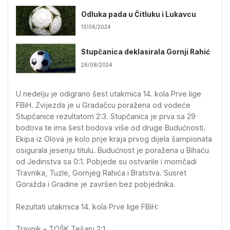
Odluka pada u Čitluku i Lukavcu
13/06/2024
Stupčanica deklasirala Gornji Rahić
26/08/2024
U nedelju je odigrano šest utakmica 14. kola Prve lige
FBiH. Zvijezda je u Gradačcu poražena od vodeće
Stupčanice rezultatom 2:3. Stupčanica je prva sa 29
bodova te ima šest bodova više od druge Budućnosti.
Ekipa iz Olova je kolo prije kraja prvog dijela šampionata
osigurala jesenju titulu. Budućnost je poražena u Bihaću
od Jedinstva sa 0:1. Pobjede su ostvarile i momčadi
Travnika, Tuzle, Gornjeg Rahića i Bratstva. Susret
Goražda i Gradine je završen bez pobjednika.
Rezultati utakmica 14. kola Prve lige FBiH:
Travnik – TOŠK Tešanj 2:1