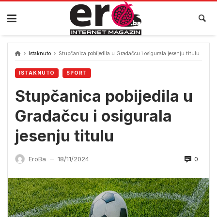
Skip
to
content
Istaknuto
Stupčanica pobijedila u Gradačcu i osigurala jesenju titulu
ISTAKNUTO
SPORT
Stupčanica pobijedila u
Gradačcu i osigurala
jesenju titulu
0
EroBa
18/11/2024
—