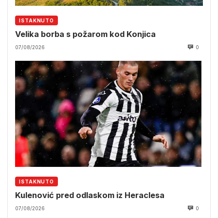
ISTAKNUTO
Velika borba s požarom kod Konjica
07/08/2026
0
ISTAKNUTO
Kulenović pred odlaskom iz Heraclesa
07/08/2026
0