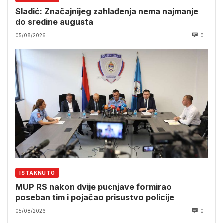
Sladić: Značajnijeg zahlađenja nema najmanje
do sredine augusta
05/08/2026
0
ISTAKNUTO
MUP RS nakon dvije pucnjave formirao
poseban tim i pojačao prisustvo policije
05/08/2026
0