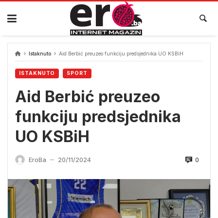
Skip
to
content
Istaknuto
Aid Berbić preuzeo funkciju predsjednika UO KSBiH
ISTAKNUTO
SPORT
Aid Berbić preuzeo
funkciju predsjednika
UO KSBiH
0
EroBa
20/11/2024
—